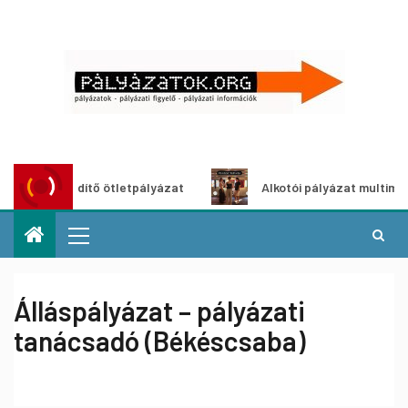
oszöldítő ötletpályázat
Alkotói pályázat multimédia-kiáll
Álláspályázat – pályázati
tanácsadó (Békéscsaba)