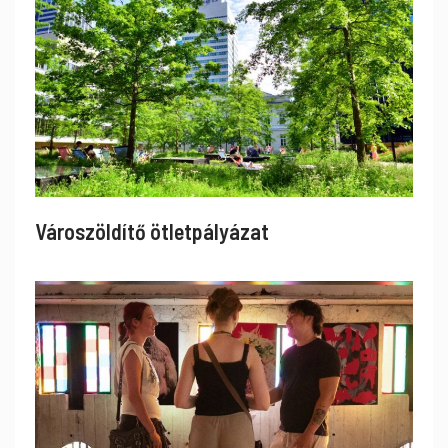
Városzöldítő ötletpályázat