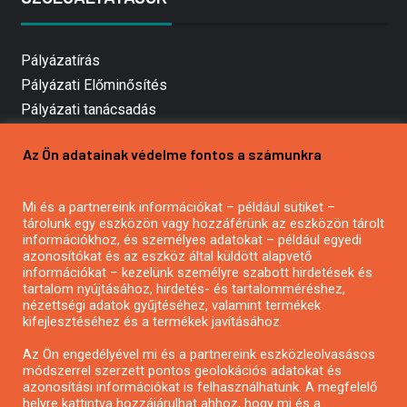
Pályázatírás
Pályázati Előminősítés
Pályázati tanácsadás
Pályázatírás vállalkozásoknak
Az Ön adatainak védelme fontos a számunkra
Mezőgazdasági pályázatírás
Pályázatírás magánszemélyeknek
Mi és a partnereink információkat – például sütiket –
Pályázatírás civil szervezeteknek
tárolunk egy eszközön vagy hozzáférünk az eszközön tárolt
Pályázatírás önkormányzatoknak
információkhoz, és személyes adatokat – például egyedi
azonosítókat és az eszköz által küldött alapvető
Pályázatfigyelés
információkat – kezelünk személyre szabott hirdetések és
Specifikus pályázatfigyelés vagy hírlevél
tartalom nyújtásához, hirdetés- és tartalomméréshez,
nézettségi adatok gyűjtéséhez, valamint termékek
kifejlesztéséhez és a termékek javításához.
PÁLYÁZATFIGYELŐ
Az Ön engedélyével mi és a partnereink eszközleolvasásos
módszerrel szerzett pontos geolokációs adatokat és
azonosítási információkat is felhasználhatunk. A megfelelő
helyre kattintva hozzájárulhat ahhoz, hogy mi és a
Pályázatok magánszemélyeknek