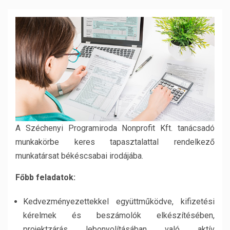
A Széchenyi Programiroda Nonprofit Kft. tanácsadó
munkakörbe keres tapasztalattal rendelkező
munkatársat békéscsabai irodájába.
Főbb feladatok:
Kedvezményezettekkel együttműködve, kifizetési
kérelmek és beszámolók elkészítésében,
projektzárás lebonyolításában való aktív