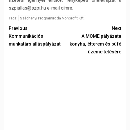
fizetési igénnyel ellátott fényképes önéletrajzát a
szpiallas@szpi.hu
e-mail címre.
Széchenyi Programiroda Nonprofit Kft.
Tags:
Previous
Next
Kommunikációs
A MOME pályázata
munkatárs álláspályázat
konyha, étterem és büfé
üzemeltetésére