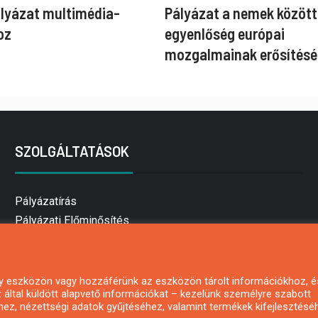
ályázat multimédia-
Pályázat a nemek között
oz
egyenlőség európai
mozgalmainak erősítésé
SZOLGÁLTATÁSOK
Pályázatírás
Pályázati Előminősítés
Pályázati tanácsadás
Pályázatírás vállalkozásoknak
Mezőgazdasági pályázatírás
 egy eszközön vagy hozzáférünk az eszközön tárolt információkhoz, é
által küldött alapvető információkat – kezelünk személyre szabott
Pályázatírás magánszemélyeknek
hez, nézettségi adatok gyűjtéséhez, valamint termékek kifejlesztésé
Pályázatírás civil szervezeteknek