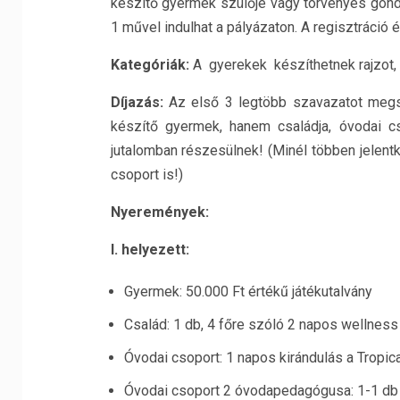
készítő gyermek szülője vagy törvényes gondvi
1 művel indulhat a pályázaton. A regisztráció
Kategóriák:
A gyerekek készíthetnek rajzot,
Díjazás
:
Az első 3 legtöbb szavazatot megs
készítő gyermek, hanem családja, óvodai 
jutalomban részesülnek! (Minél többen jelent
csoport is!)
Nyeremények:
I. helyezett:
Gyermek: 50.000 Ft értékű játékutalvány
Család: 1 db, 4 főre szóló 2 napos wellnes
Óvodai csoport: 1 napos kirándulás a Tropic
Óvodai csoport 2 óvodapedagógusa: 1-1 d