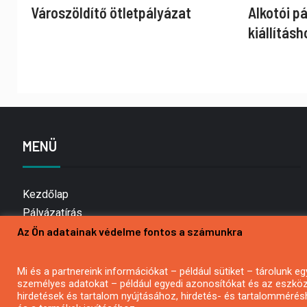
Városzöldítő ötletpályázat
Alkotói p
kiállításh
MENÜ
Kezdőlap
Pályázatírás
Az Ön adatainak védelme fontos a számunkra
Bemutatkozás
Médiaajánlat
Hírlevél feliratkozás
Mi és a partnereink információkat – például sütiket – tárolunk
személyes adatokat – például egyedi azonosítókat és az eszköz 
Impresszum
hirdetések és tartalom nyújtásához, hirdetés- és tartalommérés
Kapcsolat