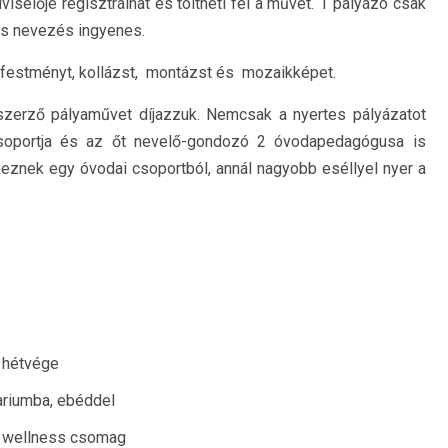
selője regisztrálhat és töltheti fel a művet. 1 pályázó csak
 és nevezés ingyenes.
 festményt, kollázst, montázst és mozaikképet.
zerző pályaművet díjazzuk. Nemcsak a nyertes pályázatot
csoportja és az őt nevelő-gondozó 2 óvodapedagógusa is
keznek egy óvodai csoportból, annál nagyobb eséllyel nyer a
s hétvége
ariumba, ebéddel
b wellness csomag