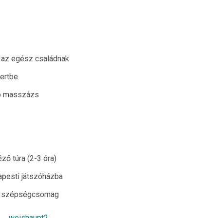
s az egész családnak
kertbe
db masszázs
ző túra (2-3 óra)
apesti játszóházba
db szépségcsomag