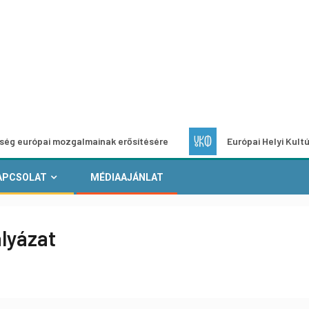
ai mozgalmainak erősítésére
Európai Helyi Kultúra – pályá
APCSOLAT
MÉDIAAJÁNLAT
ályázat