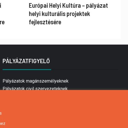
i
Európai Helyi Kultúra – pályázat
helyi kulturális projektek
re
fejlesztésére
PÁLYÁZATFIGYELŐ
Pályázatok magánszemélyeknek
Pályázatok civil szervezeteknek
Pályázatok vállalkozásoknak
Önkormányzati pályázatok
Mezőgazdasági pályázatok
s
Falusi turizmus pályázatok
hez
Napelem pályázatok