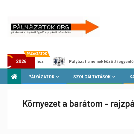
PÁLYÁZATOK
a-kiállításhoz
Pályázat a nemek közötti egyenlőség európ
2026
PÁLYÁZATOK
SZOLGÁLTATÁSOK
K
Környezet a barátom – rajzp