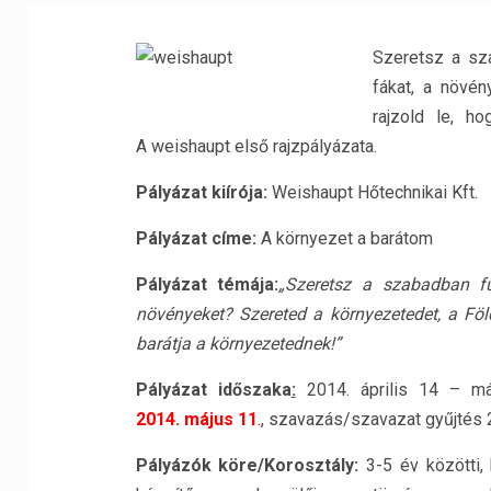
Szeretsz a sza
fákat, a növé
rajzold le, h
A weishaupt első rajzpályázata.
Pályázat kiírója:
Weishaupt Hőtechnikai Kft.
Pályázat címe:
A környezet a barátom
Pályázat témája:
„Szeretsz a szabadban fu
növényeket? Szereted a környezetedet, a Föl
barátja a környezetednek!”
Pályázat időszaka
:
2014. április 14 – má
2014.
május 11
.
, szavazás/szavazat gyűjtés 2
Pályázók köre/Korosztály:
3-5 év közötti,