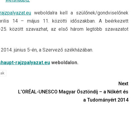
ajzpalyazat.eu
weboldalra kell a szülőnek/gondviselőnek
 április 14 – május 11. közötti időszakban. A beérkezett
25. között szavazhat, az első három legtöbb szavazatot
 2014. június 5-én, a Szervező székházában.
haupt-rajzpalyazat.eu
weboldalon.
nak
Next
L’ORÉAL-UNESCO Magyar Ösztöndíj – a Nőkért és
a Tudományért 2014