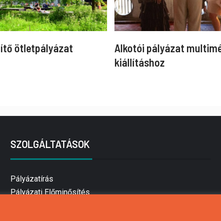
ítő ötletpályázat
Alkotói pályázat multim
kiállításhoz
SZOLGÁLTATÁSOK
Pályázatírás
Pályázati Előminősítés
Pályázati tanácsadás
Pályázatírás vállalkozásoknak