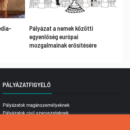
édia-
Pályázat a nemek közötti
egyenlőség európai
mozgalmainak erősítésére
PÁLYÁZATFIGYELŐ
Pályázatok magánszemélyeknek
Pályázatok civil szervezeteknek
Pályázatok vállalkozásoknak
Önkormányzati pályázatok