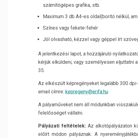
számítógépes grafika, stb.
Maximum 3 db A4-es oldal(borító nélkül, ami
Színes vagy fekete-fehér
Jól olvasható, kézzel vagy géppel írt szö
A jelentkezési lapot, a hozzájáruló nyilatkoza
kérjük elküldeni, vagy személyesen eljuttatni 
35.
Az elkészült képregényeket legalább 300 dpi-
email címre:
kepregeny@erifa.hu
A pályaműveket nem áll módunkban visszakülde
felelősséget vállalni.
Pályázati feltételek:
Az alkotópályázaton ki
előírt módon pályáznak. A nyereményjáték