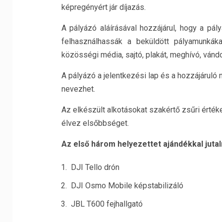
képregényért jár díjazás.
A pályázó aláírásával hozzájárul, hogy a pá
felhasználhassák a beküldött pályamunkáka
közösségi média, sajtó, plakát, meghívó, vándork
A pályázó a jelentkezési lap és a hozzájáruló 
nevezhet.
Az elkészült alkotásokat szakértő zsűri értékel
élvez elsőbbséget.
Az első három helyezettet ajándékkal juta
DJI Tello drón
DJI Osmo Mobile képstabilizáló
JBL T600 fejhallgató