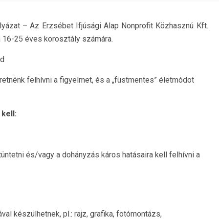
ázat – Az Erzsébet Ifjúsági Alap Nonprofit Közhasznú Kft.
a 16-25 éves korosztály számára.
ód
retnénk felhívni a figyelmet, és a „füstmentes” életmódot
kell:
tetni és/vagy a dohányzás káros hatásaira kell felhívni a
l készülhetnek, pl.: rajz, grafika, fotómontázs,