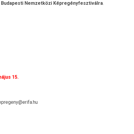
a
Budapesti Nemzetközi Képregényfesztiválra
.
május 15.
kepregeny@erifa.hu