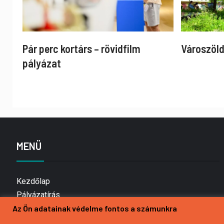
Pár perc kortárs – rövidfilm
Városzöld
pályázat
MENÜ
Kezdőlap
Pályázatírás
Bemutatkozás
Az Ön adatainak védelme fontos a számunkra
Médiaajánlat