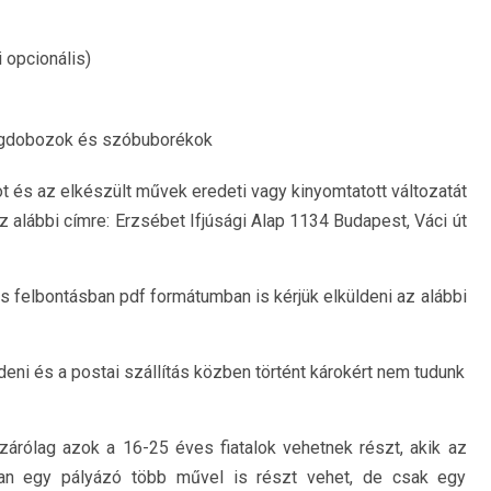
 opcionális)
vegdobozok és szóbuborékok
tot és az elkészült művek eredeti vagy kinyomtatott változatát
az alábbi címre: Erzsébet Ifjúsági Alap
1134 Budapest, Váci út
s felbontásban pdf formátumban is kérjük elküldeni az alábbi
ni és a postai szállítás közben történt károkért nem tudunk
zárólag azok a 16-25 éves fiatalok vehetnek részt, akik az
ban egy pályázó több művel is részt vehet, de csak egy