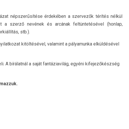
lyázat népszerűsítése érdekében a szervezők térítés nélkül
t a szerző nevének és arcának feltüntetésével (honlap,
iállítás, stb.).
nyilatkozat kitöltésével, valamint a pályamunka elküldésével
i. A bírálatnál a saját fantáziavilág, egyéni kifejezőkészség
lmazzuk.