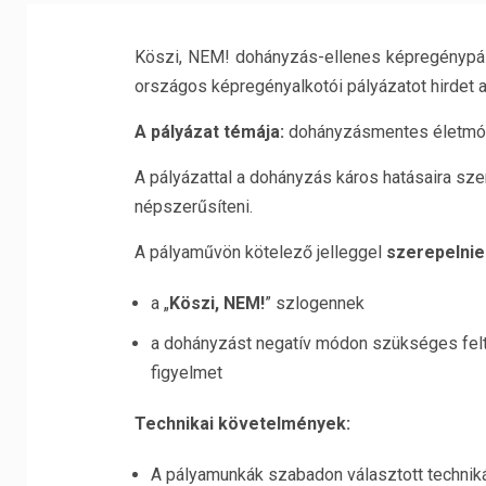
Köszi, NEM! dohányzás-ellenes képregénypály
országos képregényalkotói pályázatot hirdet 
A pályázat témája:
dohányzásmentes életm
A pályázattal a dohányzás káros hatásaira sze
népszerűsíteni.
A pályaművön kötelező jelleggel
szerepelnie 
a „
Köszi, NEM!
” szlogennek
a dohányzást negatív módon szükséges feltün
figyelmet
Technikai követelmények:
A pályamunkák szabadon választott technikáva