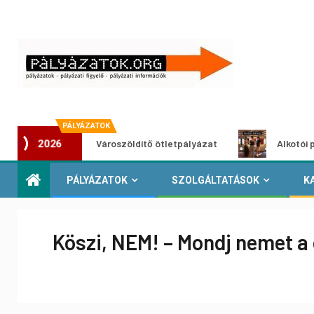
PÁLYÁZATOK
Városzöldítő ötletpályázat
Alkotói pályázat 
2026
PÁLYÁZATOK
SZOLGÁLTATÁSOK
K
Köszi, NEM! – Mondj nemet a