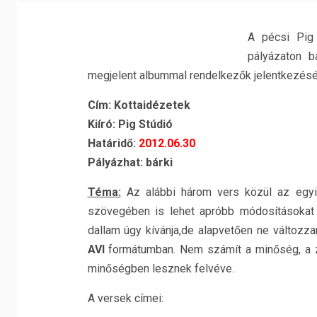
A pécsi Pig 
pályázaton b
megjelent albummal rendelkezők jelentkezését
Cím: Kottaidézetek
Kiíró: Pig Stúdió
Határidő:
2012.06.30
Pályázhat: bárki
Téma:
Az alábbi három vers közül az egyik
szövegében is lehet apróbb módosításokat vé
dallam úgy kívánja,de alapvetően ne változ
AVI
formátumban. Nem számít a minőség, a zsű
minőségben lesznek felvéve.
A versek címei: