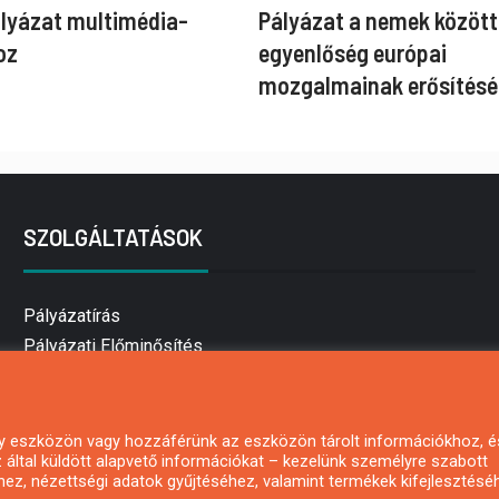
ályázat multimédia-
Pályázat a nemek között
oz
egyenlőség európai
mozgalmainak erősítésé
SZOLGÁLTATÁSOK
Pályázatírás
Pályázati Előminősítés
Pályázati tanácsadás
Pályázatírás vállalkozásoknak
Mezőgazdasági pályázatírás
 egy eszközön vagy hozzáférünk az eszközön tárolt információkhoz, é
által küldött alapvető információkat – kezelünk személyre szabott
Pályázatírás magánszemélyeknek
hez, nézettségi adatok gyűjtéséhez, valamint termékek kifejlesztésé
Pályázatírás civil szervezeteknek