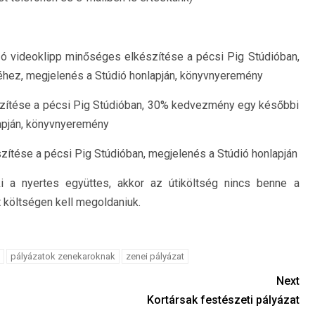
ó videoklipp minőséges elkészítése a pécsi Pig Stúdióban,
ez, megjelenés a Stúdió honlapján, könyvnyeremény
ítése a pécsi Pig Stúdióban, 30% kedvezmény egy későbbi
apján, könyvnyeremény
ítése a pécsi Pig Stúdióban, megjelenés a Stúdió honlapján
a nyertes együttes, akkor az útiköltség nincs benne a
t költségen kell megoldaniuk.
pályázatok zenekaroknak
zenei pályázat
Next
Kortársak festészeti pályázat