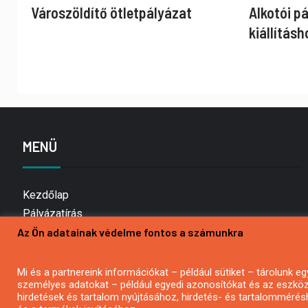
Városzöldítő ötletpályázat
Alkotói p
kiállításh
MENÜ
Kezdőlap
Pályázatírás
Az Ön adatainak védelme fontos a számunkra
Bemutatkozás
Médiaajánlat
Hírlevél feliratkozás
Mi és a partnereink információkat – például sütiket – tárolunk
személyes adatokat – például egyedi azonosítókat és az eszköz 
Impresszum
hirdetések és tartalom nyújtásához, hirdetés- és tartalommérés
Kapcsolat