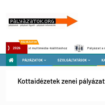
PÁLYÁZATOK
ói pályázat multimédia-kiállításhoz
Pályázat a nemek közö
2026
PÁLYÁZATOK
SZOLGÁLTATÁSOK
K
Kottaidézetek zenei pályázat