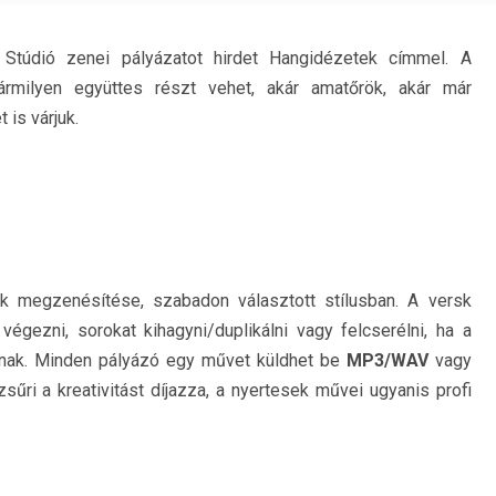
Stúdió zenei pályázatot hirdet Hangidézetek címmel. A
ármilyen együttes részt vehet, akár amatőrök, akár már
 is várjuk.
 megzenésítése, szabadon választott stílusban. A versk
gezni, sorokat kihagyni/duplikálni vagy felcserélni, ha a
zanak. Minden pályázó egy művet küldhet be
MP3/WAV
vagy
ri a kreativitást díjazza, a nyertesek művei ugyanis profi