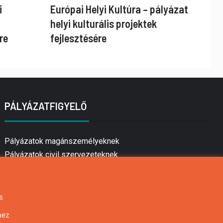
i
Európai Helyi Kultúra – pályázat
helyi kulturális projektek
re
fejlesztésére
PÁLYÁZATFIGYELŐ
Pályázatok magánszemélyeknek
Pályázatok civil szervezeteknek
Pályázatok vállalkozásoknak
Önkormányzati pályázatok
Mezőgazdasági pályázatok
s
Falusi turizmus pályázatok
hez
Napelem pályázatok