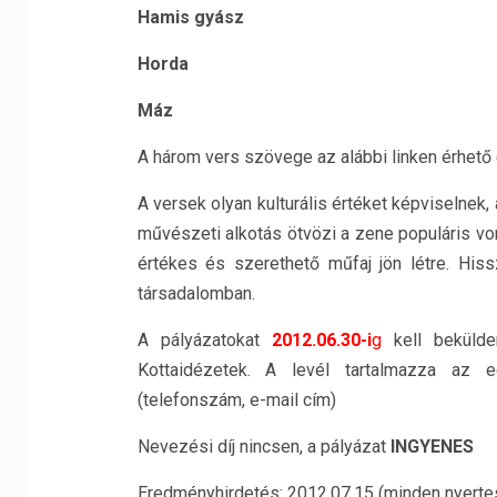
Hamis gyász
Horda
Máz
A három vers szövege az alábbi linken érhető 
A versek olyan kulturális értéket képviselne
művészeti alkotás ötvözi a zene populáris von
értékes és szerethető műfaj jön létre. His
társadalomban.
A pályázatokat
2012.06.30-i
g
kell beküld
Kottaidézetek. A levél tartalmazza az e
(telefonszám, e-mail cím)
Nevezési díj nincsen, a pályázat
INGYENES
Eredményhirdetés: 2012.07.15 (minden nyertest