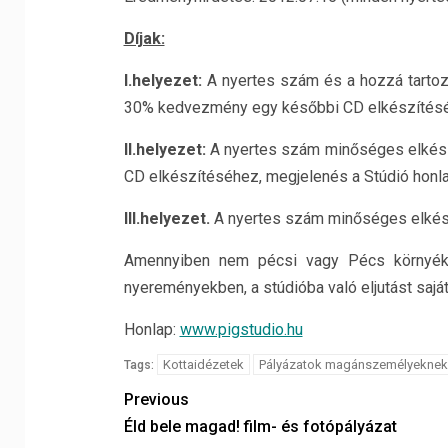
Díjak:
I.helyezet:
A nyertes szám és a hozzá tartoz
30% kedvezmény egy későbbi CD elkészítéséh
II.helyezet:
A nyertes szám minőséges elkész
CD elkészítéséhez, megjelenés a Stúdió honl
III.helyezet.
A nyertes szám minőséges elkész
Amennyiben nem pécsi vagy Pécs környéki 
nyereményekben, a stúdióba való eljutást sajá
Honlap:
www.pigstudio.hu
Kottaidézetek
Pályázatok magánszemélyeknek
Tags:
Previous
Éld bele magad! film- és fotópályázat