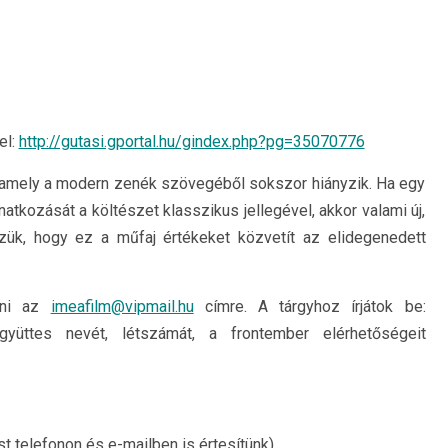
el:
http://gutasi.gportal.hu/gindex.php?pg=35070776
k, amely a modern zenék szövegéből sokszor hiányzik. Ha egy
atkozását a költészet klasszikus jellegével, akkor valami új,
szük, hogy ez a műfaj értékeket közvetít az elidegenedett
eni az
imeafilm@vipmail.hu
címre. A tárgyhoz írjátok be:
gyüttes nevét, létszámát, a frontember elérhetőségeit
 telefonon és e-mailben is értesítünk)