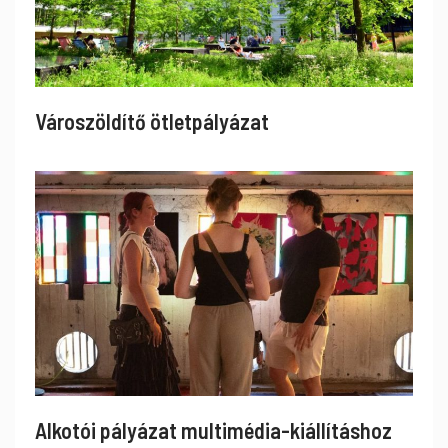
Városzöldítő ötletpályázat
Alkotói pályázat multimédia-kiállításhoz