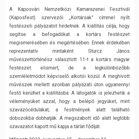
A Kaposvári Nemzetközi Kamarazenei Fesztivál
(Kaposfest) szervezői „Kortársak” címmel nyílt
festészeti pályázatot hirdetnek.
A kiállítás célja, hogy
segítse a befogadókat a kortárs festészet
megismerésében és megértésében. Ennek érdekében
reprezentatív mintaként Sturcz János
művészettörténész választott 11-t a kortárs magyar
festészet elismert, de a legkülönbözőbb
szemléletmódot képviselő alkotói közül. A meghívott
művészek mellett azonban pályázati úton ugyanennyi
festő kerülhet a kiállításba. A látogatók is jelezhetik a
véleményüket azzal, hogy a belépő jegyüket, mint
szavazócédulákat, a festmények alatt található
dobozokba dobhatják. A megszabott idő alatt legtöbb
szavazatot kapott mű kapja a tárlat fődíját.