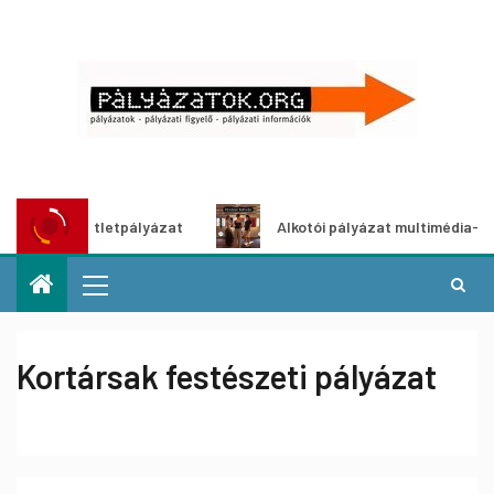
dítő ötletpályázat
Alkotói pályázat multimédia-kiállításh
Kortársak festészeti pályázat