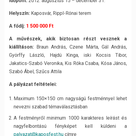
Időpont:
2012. augusztus 15 – december 31.
Helyszín:
Kaposvár, Rippl-Rónai terem
A fődíj:
1 500 000 Ft
A művészek, akik biztosan részt vesznek a
kiállításon:
Braun András, Czene Márta, Gál András,
Györffy László, Hajdú Kinga, iski Kocsis Tibor,
Jakatics-Szabó Veronika, Kis Róka Csaba, Kósa János,
Szabó Ábel, Szűcs Attila
A pályázat feltételei:
Maximum 150×150 cm nagyságú festménnyel lehet
nevezni szabad témaválasztásban
A festményről minimum 1000 karakteres leírást és
nagyfelbontású fényképet kell küldeni a
palyazat@kaposfest.hu
címre