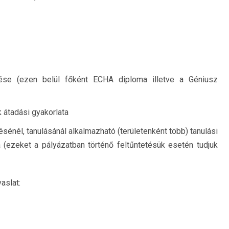
ése (ezen belül főként ECHA diploma illetve a Géniusz
 átadási gyakorlata
ésénél, tanulásánál alkalmazható (területenként több) tanulási
(ezeket a pályázatban történő feltűntetésük esetén tudjuk
aslat: