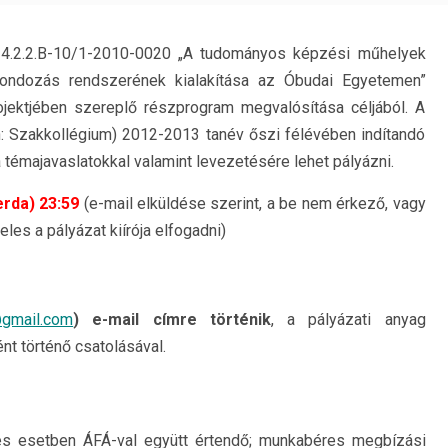
 4.2.2.B-10/1-2010-0020 „A tudományos képzési műhelyek
ondozás rendszerének kialakítása az Óbudai Egyetemen”
ojektjében szereplő részprogram megvalósítása céljából. A
: Szakkollégium) 2012-2013 tanév őszi félévében indítandó
témajavaslatokkal valamint levezetésére lehet pályázni.
erda) 23:59
(e-mail elküldése szerint, a be nem érkező, vagy
les a pályázat kiírója elfogadni)
@gmail.com
) e-mail címre történik
, a pályázati anyag
t történő csatolásával.
s esetben ÁFÁ-val együtt értendő; munkabéres megbízási