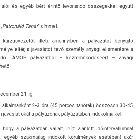
alói és egyéb bért érintő levonandó összegekkel együtt
„
Patronáló Tanár
” címmel.
kurzusvezetőt illeti: amennyiben a pályázatot benyújtó
élye eltér, a javaslatot tevő személy anyagi elismerésre a
olódó TÁMOP pályázatból – közreműködéséért – anyagi
hető!
december 21-ig
, alkalmanként 2-3 óra (45 perces tanórák) összesen 30-45
si javaslat okát a pályázónak pályázatában indokolnia kell.
ogy a pályázatban vállalt, leírt, ajánlott időintervallumnál
ek, egyéb szakmailag indokolt körülmények esetében) akár