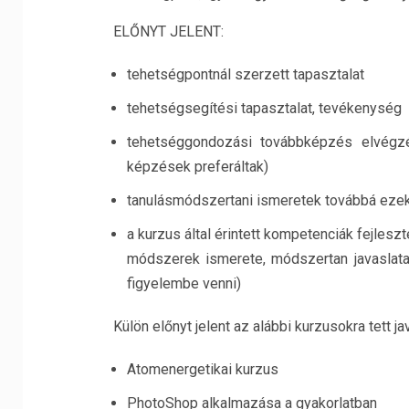
ELŐNYT JELENT:
tehetségpontnál szerzett tapasztalat
tehetségsegítési tapasztalat, tevékenység
tehetséggondozási továbbképzés elvégz
képzések preferáltak)
tanulásmódszertani ismeretek továbbá ezek
a kurzus által érintett kompetenciák fejleszt
módszerek ismerete, módszertan javaslata 
figyelembe venni)
Külön előnyt jelent az alábbi kurzusokra tett jav
Atomenergetikai kurzus
PhotoShop alkalmazása a gyakorlatban