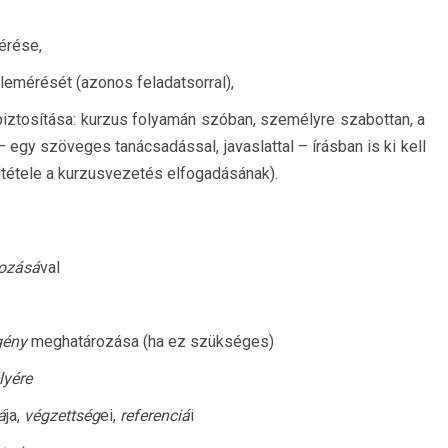
érése,
 lemérését (azonos feladatsorral),
iztosítása: kurzus folyamán szóban, személyre szabottan, a
 egy szöveges tanácsadással, javaslattal – írásban is ki kell
ltétele a kurzusvezetés elfogadásának).
ozásá
val
gény
meghatározása (ha ez szükséges)
lyére
á
ja,
végzettség
ei,
referenciá
i