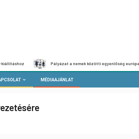
oz
Pályázat a nemek közötti egyenlőség európai mozgalma
APCSOLAT
MÉDIAAJÁNLAT
vezetésére