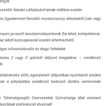
trajz
a
svezetői
feladat vállalásáról
annak indítása esetén
ai Egyetemmel fennálló munkaviszony létezéséről
(van vagy
almazni javasolt tanulásmódszertano
k (ha lehet, kompetencia-
az adott kurzusjavaslat esetén értelmezhető.
ges infrastrukturális és tárgyi feltételek
tására 2 vagy 3 ajánlott időpont
megadása. – vonatkozó
l.
ődéskötés előtt, egyeztetett időpontban nyomtatott eredeti
yában a pályázatára vonatkozó kedvező döntés semmisnek
 Tehetségsegítő Szervezetek Szövetsége által elismert
lesztések preferenciát élveznek
!