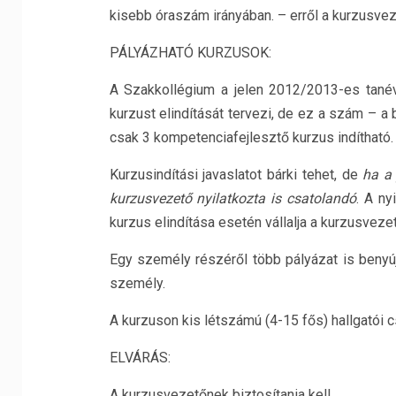
kisebb óraszám irányában. – erről a kurzusvez
PÁLYÁZHATÓ KURZUSOK:
A Szakkollégium a jelen 2012/2013-es tanév
kurzust elindítását tervezi, de ez a szám – a 
csak 3 kompetenciafejlesztő kurzus indítható.
Kurzusindítási javaslatot bárki tehet, de
ha a 
kurzusvezető nyilatkozta is csatolandó
. A ny
kurzus elindítása esetén vállalja a kurzusvezet
Egy személy részéről több pályázat is benyújt
személy.
A kurzuson kis létszámú (4-15 fős) hallgatói c
ELVÁRÁS:
A kurzusvezetőnek biztosítania kell