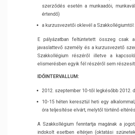
szerződés esetén a munkaadói, munkaváll
értendő)
a kurzusvezetői oklevél a Szakkollégiumtól: 
E pályázatban feltüntetett összeg csak a 
javaslattevő személy és a kurzusvezető szem
Szakkollégium részéről illetve a kapcs
elismerésben egyik fél részéről sem részesít
IDŐINTERVALLUM:
2012. szeptember 10-től legkésőbb 2012. 
10-15 héten keresztül heti egy alkalommal
óra teljesítése elvárt, melytől történő eltéré
A Szakkollégium fenntartja magának a jogot, h
indokolt esetben eltérjen (oktatási szünet