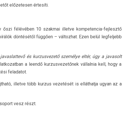
etőt előzetesen értesíti.
 őszi félévében 10 szakmai illetve kompetencia-fejlesztő
bírálók döntésétől függően – változhat. Ezen belül legfeljebb
javaslattevő és kurzusvezető személye eltér, úgy a javasolt
ilatkozatban a leendő kurzusvezetőnek vállalnia kell, hogy a
ési feladatot.
ható, illetve több kurzus vezetését is elláthatja ugyan az a
soport vesz részt.