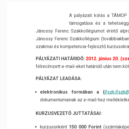
A pályázati kiírás a TÁMOP
támogatása és a tehetségg
Jánossy Ferenc Szakkollégiumot érintő alpr
Jánossy Ferenc Szakkollégium (továbbiakban
szakmai és kompetencia-fejlesztő kurzusokra 
PÁLYÁZATI HATÁRIDŐ:
2012. június 20. (sz
félrecímzett e-mail-eket határidő után nem köte
PÁLYÁZAT LEADÁSA:
elektronikus formában a (
jfszk.jfszk
dokumentumainak az e-mail-hez mellékletkén
KURZUSVEZETŐ JUTTATÁSAI:
kurzusonként
150 000 Forint
(számlaképe