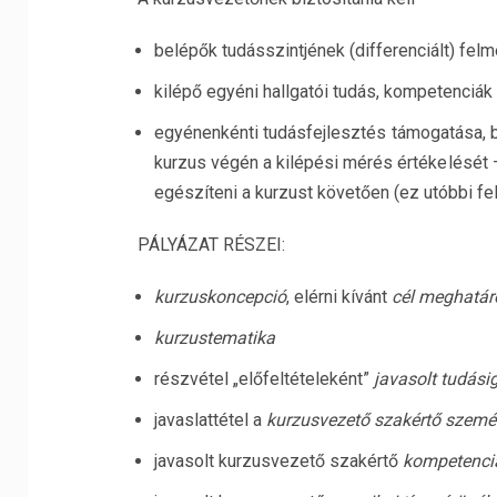
belépők tudásszintjének (differenciált) felm
kilépő egyéni hallgatói tudás, kompetenciák
egyénenkénti tudásfejlesztés támogatása, b
kurzus végén a kilépési mérés értékelését –
egészíteni a kurzust követően (ez utóbbi fe
PÁLYÁZAT RÉSZEI:
kurzuskoncepció
, elérni kívánt
cél meghatár
kurzustematika
részvétel „előfeltételeként”
javasolt tudási
javaslattétel a
kurzusvezető szakértő szemé
javasolt kurzusvezető szakértő
kompetenci