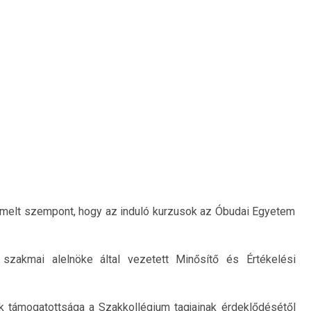
iemelt szempont, hogy az induló kurzusok az Óbudai Egyetem
szakmai alelnöke által vezetett Minősítő és Értékelési
k támogatottsága a Szakkollégium tagjainak érdeklődésétől