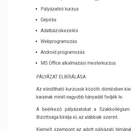
Pályázatíró kurzus
Gépírás
Adatbáziskezelés
Webprogramozás
Android programozás
MS Office alkalmazási mesterkurzus
PÁLYÁZAT ELBÍRÁLÁSA:
Az elindítható kurzusok közötti döntésben k
karainak minél nagyobb hányadát fedjék le.
A beérkező pályázatokat a Szakkollégium 
Bizottsága bírálja el, az alábbiak szerint.
Kiemelt szempont az adott pályázati témána