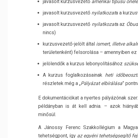
javasolt kurzusvezető
amerikai típusú önéle
javasolt kurzusvezető
nyilatkozat
a a kurzu
javasolt kurzusvezető
nyilatkozat
a az
Óbud
nincs)
kurzusvezető-jelölt által
ismert, illetve alk
területenként) felsorolása – amennyiben ez 
jelölendők a kurzus lebonyolításához
szüksé
A kurzus foglalkozásainak
heti időbeosz
részletek még a „
Pályázat elbírálása
” pontná
E dokumentációkat a nyertes pályázónak szerz
példányban is át kell adnia. – azok hián
minősül.
A Jánossy Ferenc Szakkollégium a Magyar
tehetségpont, így
az egyéni tehetségsegítő fej