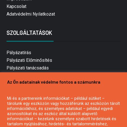
Kapcsolat
Adatvédelmi Nyilatkozat
SZOLGÁLTATÁSOK
Pályázatírás
Pályázati Előminősítés
Pályázati tanácsadás
Pályázatírás vállalkozásoknak
Az Ön adatainak védelme fontos a számunkra
Mezőgazdasági pályázatírás
Pályázatírás magánszemélyeknek
Mi és a partnereink információkat – például sütiket –
Pályázatírás civil szervezeteknek
tárolunk egy eszközön vagy hozzáférünk az eszközön tárolt
Pályázatírás önkormányzatoknak
információkhoz, és személyes adatokat – például egyedi
azonosítókat és az eszköz által küldött alapvető
Pályázatfigyelés
információkat – kezelünk személyre szabott hirdetések és
Specifikus pályázatfigyelés vagy hírlevél
tartalom nyújtásához, hirdetés- és tartalomméréshez,