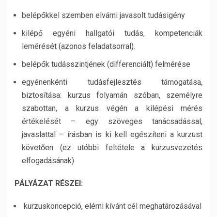
belépőkkel szemben elvárni javasolt tudásigény
kilépő egyéni hallgatói tudás, kompetenciák
lemérését (azonos feladatsorral).
belépők tudásszintjének (differenciált) felmérése
egyénenkénti tudásfejlesztés támogatása,
biztosítása: kurzus folyamán szóban, személyre
szabottan, a kurzus végén a kilépési mérés
értékelését – egy szöveges tanácsadással,
javaslattal – írásban is ki kell egészíteni a kurzust
követően (ez utóbbi feltétele a kurzusvezetés
elfogadásának)
P
ÁLYÁZAT RÉSZEI
:
kurzuskoncepció, elérni kívánt cél meghatározásával