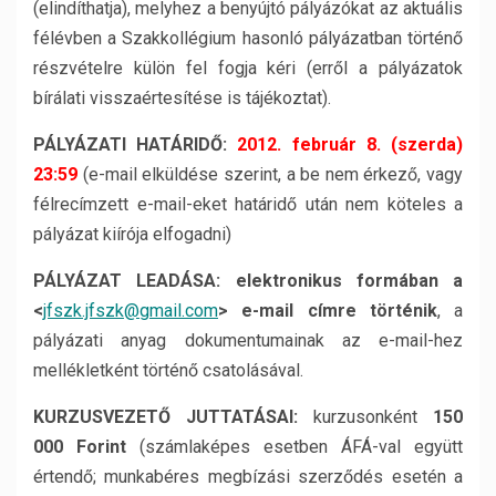
(elindíthatja), melyhez a benyújtó pályázókat az aktuális
félévben a Szakkollégium hasonló pályázatban történő
részvételre külön fel fogja kéri (erről a pályázatok
bírálati visszaértesítése is tájékoztat).
P
ÁLYÁZATI HATÁRIDŐ
:
2012. február 8. (szerda)
23:59
(e-mail elküldése szerint, a be nem érkező, vagy
félrecímzett e-mail-eket határidő után nem köteles a
pályázat kiírója elfogadni)
P
ÁLYÁZAT LEADÁSA
:
elektronikus formában a
<
jfszk.jfszk@gmail.com
> e-mail címre történik
, a
pályázati anyag dokumentumainak az e-mail-hez
mellékletként történő csatolásával.
K
URZUSVEZETŐ JUTTATÁSAI
:
kurzusonként
150
000 Forint
(számlaképes esetben ÁFÁ-val együtt
értendő; munkabéres megbízási szerződés esetén a