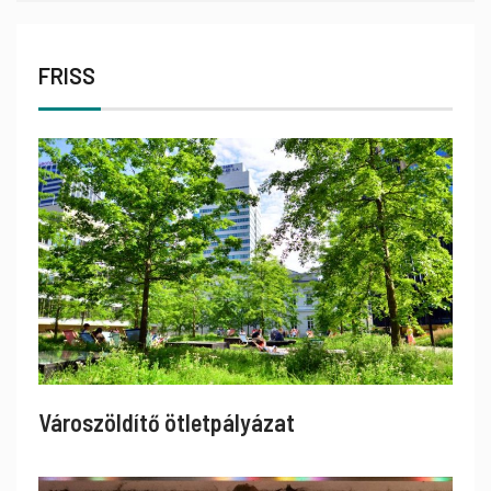
FRISS
Városzöldítő ötletpályázat