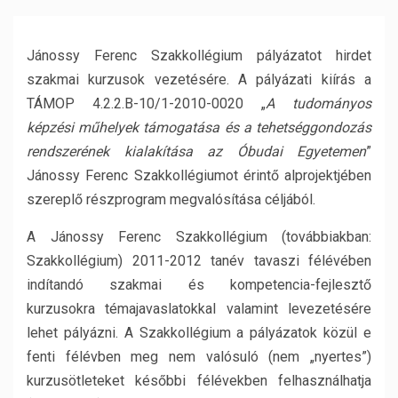
Jánossy Ferenc Szakkollégium pályázatot hirdet
szakmai kurzusok vezetésére. A pályázati kiírás a
TÁMOP 4.2.2.B-10/1-2010-0020 „
A tudományos
képzési műhelyek támogatása és a tehetséggondozás
rendszerének kialakítása az Óbudai Egyetemen
”
Jánossy Ferenc Szakkollégiumot érintő alprojektjében
szereplő részprogram megvalósítása céljából.
A Jánossy Ferenc Szakkollégium (továbbiakban:
Szakkollégium) 2011-2012 tanév tavaszi félévében
indítandó szakmai és kompetencia-fejlesztő
kurzusokra témajavaslatokkal valamint levezetésére
lehet pályázni. A Szakkollégium a pályázatok közül e
fenti félévben meg nem valósuló (nem „nyertes”)
kurzusötleteket későbbi félévekben felhasználhatja