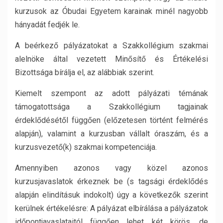
kurzusok az Óbudai Egyetem karainak minél nagyobb
hányadát fedjék le.
A beérkező pályázatokat a Szakkollégium szakmai
alelnöke által vezetett Minősítő és Értékelési
Bizottsága bírálja el, az alábbiak szerint.
Kiemelt szempont az adott pályázati témának
támogatottsága a Szakkollégium tagjainak
érdeklődésétől függően (előzetesen történt felmérés
alapján), valamint a kurzusban vállalt óraszám, és a
kurzusvezető(k) szakmai kompetenciája.
Amennyiben azonos vagy közel azonos
kurzusjavaslatok érkeznek be (s tagsági érdeklődés
alapján elindításuk indokolt) úgy a következők szerint
kerülnek értékelésre: A pályázat elbírálása a pályázatok
időpontjavaslataitól függően lehet két körös, de