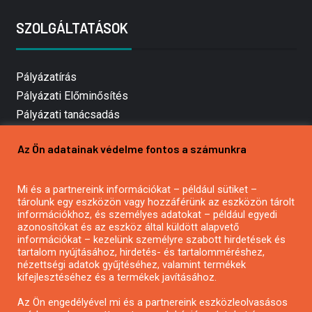
SZOLGÁLTATÁSOK
Pályázatírás
Pályázati Előminősítés
Pályázati tanácsadás
Pályázatírás vállalkozásoknak
Az Ön adatainak védelme fontos a számunkra
Mezőgazdasági pályázatírás
Pályázatírás magánszemélyeknek
Mi és a partnereink információkat – például sütiket –
Pályázatírás civil szervezeteknek
tárolunk egy eszközön vagy hozzáférünk az eszközön tárolt
Pályázatírás önkormányzatoknak
információkhoz, és személyes adatokat – például egyedi
azonosítókat és az eszköz által küldött alapvető
Pályázatfigyelés
információkat – kezelünk személyre szabott hirdetések és
Specifikus pályázatfigyelés vagy hírlevél
tartalom nyújtásához, hirdetés- és tartalomméréshez,
nézettségi adatok gyűjtéséhez, valamint termékek
kifejlesztéséhez és a termékek javításához.
PÁLYÁZATFIGYELŐ
Az Ön engedélyével mi és a partnereink eszközleolvasásos