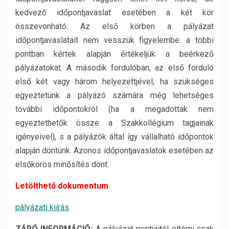
kedvező időpontjavaslat esetében a két kör
összevonható. Az első körben a pályázat
időpontjavaslatait nem vesszük figyelembe: a többi
pontban kértek alapján értékeljük a beérkező
pályázatokat. A második fordulóban, az első forduló
első két vagy három helyezettjével, ha szükséges
egyeztetünk a pályázó számára még lehetséges
további időpontokról (ha a megadottak nem
egyeztethetők össze a Szakkollégium tagjainak
igényeivel), s a pályázók által így vállalható időpontok
alapján döntünk. Azonos időpontjavaslatok esetében az
elsőkörös minősítés dönt.
Letölthető dokumentum
pályázati kiírás
Z
ÁRÓ INFORMÁCIÓ
:
A pályázat pontjaitól eltérni csak