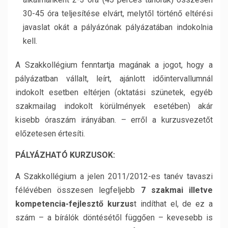
30-45 óra teljesítése elvárt, melytől történő eltérési
javaslat okát a pályázónak pályázatában indokolnia
kell.
A Szakkollégium fenntartja magának a jogot, hogy a
pályázatban vállalt, leírt, ajánlott időintervallumnál
indokolt esetben eltérjen (oktatási szünetek, egyéb
szakmailag indokolt körülmények esetében) akár
kisebb óraszám irányában. – erről a kurzusvezetőt
előzetesen értesíti.
P
ÁLYÁZHATÓ KURZUSOK
:
A Szakkollégium a jelen 2011/2012-es tanév tavaszi
félévében összesen legfeljebb
7 szakmai illetve
kompetencia-fejlesztő kurzus
t indíthat el, de ez a
szám – a bírálók döntésétől függően – kevesebb is