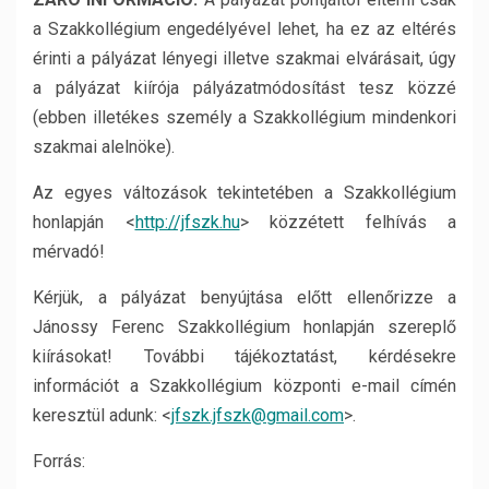
a Szakkollégium engedélyével lehet, ha ez az eltérés
érinti a pályázat lényegi illetve szakmai elvárásait, úgy
a pályázat kiírója pályázatmódosítást tesz közzé
(ebben illetékes személy a Szakkollégium mindenkori
szakmai alelnöke).
Az egyes változások tekintetében a Szakkollégium
honlapján <
http://jfszk.hu
> közzétett felhívás a
mérvadó!
Kérjük, a pályázat benyújtása előtt ellenőrizze a
Jánossy Ferenc Szakkollégium honlapján szereplő
kiírásokat! További tájékoztatást, kérdésekre
információt a Szakkollégium központi e-mail címén
keresztül adunk: <
jfszk.jfszk@gmail.com
>.
Forrás: