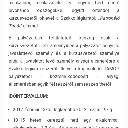
munkaadói, munkavállalói és egyéb bért érintő
levonandó összegekkel együtt értendő) a
kurzusvezetői oklevél a Szakkollégiumtól: „
Patronáló
Tanár
” címmel.
E pályázatban feltűntetett összeg csak a
kurzusvezetőt illeti: amennyiben a pályázatot benyújtó
javaslattevő személy és a kurzusvezető személye
eltér, a javaslatot tevő személy anyagi elismerésre a
Szakkollégium részéről illetve a kapcsolódó TÁMOP
pályázatból – közreműködéséért – anyagi
elismerésben egyik fél részéről sem részesíthető!
I
DŐINTERVALLUM
:
2012. február 13-tól legkésőbb 2012. május 19-ig
10-15 héten keresztül heti egy alkalommal,
alkalmanként 2-3 óra (45 perces tanórák) összesen