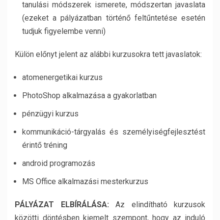
tanulási módszerek ismerete, módszertan javaslata
(ezeket a pályázatban történő feltűntetése esetén
tudjuk figyelembe venni)
Külön előnyt jelent az alábbi kurzusokra tett javaslatok:
atomenergetikai kurzus
PhotoShop alkalmazása a gyakorlatban
pénzügyi kurzus
kommunikáció-tárgyalás és személyiségfejlesztést
érintő tréning
android programozás
MS Office alkalmazási mesterkurzus
P
ÁLYÁZAT ELBÍRÁLÁSA
:
Az elindítható kurzusok
közötti döntésben kiemelt szempont, hogy az induló