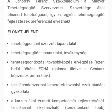
A Jánossy Ferenc Szakkollégium a Magyar
Tehetségsegítő Szervezetek Szövetsége által
elismert tehetségpont, így az egyéni tehetségsegítő
fejlesztések preferenciát élveznek!
E
LŐNYT JELENT
:
tehetségpontnál szerzett tapasztalat
tehetségsegítési tapasztalat, tevékenység
tehetséggondozási továbbképzés elvégzése (ezen
belül főként ECHA diploma illetve a Géniusz
képzések preferáltak)
tanulásmódszertani ismeretek továbbá ezek átadási
gyakorlata
a kurzus által érintett kompetenciák fejlesztésénél,
tanulásánál alkalmazható (területenként több)