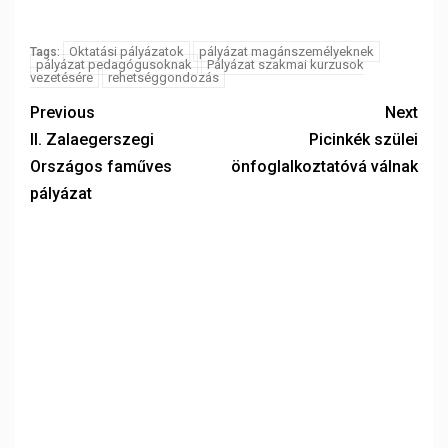
Oktatási pályázatok
pályázat magánszemélyeknek
Tags:
pályázat pedagógusoknak
Pályázat szakmai kurzusok
vezetésére
rehetséggondozás
Previous
Next
II. Zalaegerszegi
Picinkék szülei
Országos faműves
önfoglalkoztatóvá válnak
pályázat