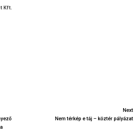
 Kft.
Next
nyező
Nem térkép e táj – köztér pályázat
sa