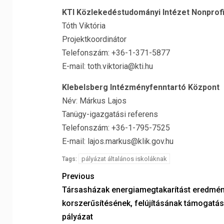
KTI Közlekedéstudományi Intézet Nonprofit
Tóth Viktória
Projektkoordinátor
Telefonszám: +36-1-371-5877
E-mail: toth.viktoria@kti.hu
Klebelsberg Intézményfenntartó Központ
Név: Márkus Lajos
Tanügy-igazgatási referens
Telefonszám: +36-1-795-7525
E-mail: lajos.markus@klik.gov.hu
pályázat általános iskoláknak
Tags:
Previous
Társasházak energiamegtakarítást eredmé
korszerűsítésének, felújításának támogatá
pályázat