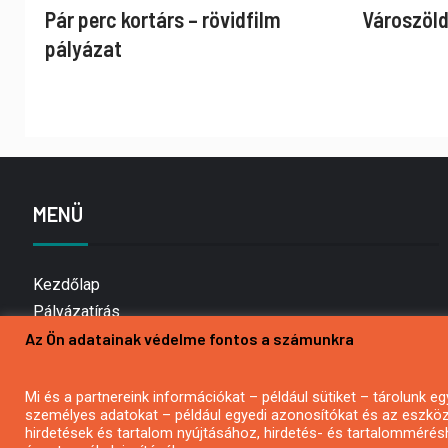
Pár perc kortárs – rövidfilm
Városzöld
pályázat
MENÜ
Kezdőlap
Pályázatírás
Az Ön adatainak védelme fontos a számunkra
Bemutatkozás
Médiaajánlat
Hírlevél feliratkozás
Mi és a partnereink információkat – például sütiket – tárolunk
személyes adatokat – például egyedi azonosítókat és az eszköz 
Impresszum
hirdetések és tartalom nyújtásához, hirdetés- és tartalommérés
Kapcsolat