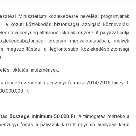
esztési Minisztérium közlekedésre nevelési programjának
– a közúti közlekedés biztonságát szolgáló köznevelési
lési tevékenység általános iskolák részére. A pályázat célja
özlekedésbiztonsági program megvalósításában, melyek
s megszólítására, a legfontosabb közlekedésbiztonsági
e.
velési-oktatási intézmények.
ára rendelkezésre álló pénzügyi forrás a 2014/2015 tanév II.
00.000.000 Ft.
tás összege minimum 50.000 Ft.
A támogatás mértéke a
énzügyi forrás a pályázók között egyenlő arányban kerül