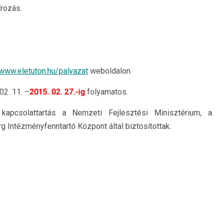
írozás.
www.eletuton.hu/palyazat
weboldalon.
02. 11. –
2015. 02. 27.-ig
folyamatos.
 kapcsolattartás a Nemzeti Fejlesztési Minisztérium, a
 Intézményfenntartó Központ által biztosítottak.