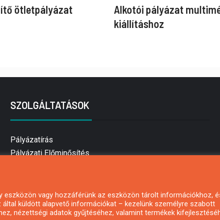
ítő ötletpályázat
Alkotói pályázat multim
kiállításhoz
SZOLGÁLTATÁSOK
Pályázatírás
Pályázati Előminősítés
Pályázati tanácsadás
Pályázatírás vállalkozásoknak
Mezőgazdasági pályázatírás
 egy eszközön vagy hozzáférünk az eszközön tárolt információkhoz, é
által küldött alapvető információkat – kezelünk személyre szabott
Pályázatírás magánszemélyeknek
hez, nézettségi adatok gyűjtéséhez, valamint termékek kifejlesztésé
Pályázatírás civil szervezeteknek