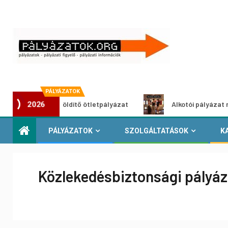
PÁLYÁZATOK
Városzöldítő ötletpályázat
Alkotói pályázat multimédia
2026
PÁLYÁZATOK
SZOLGÁLTATÁSOK
K
Közlekedésbiztonsági pályáz