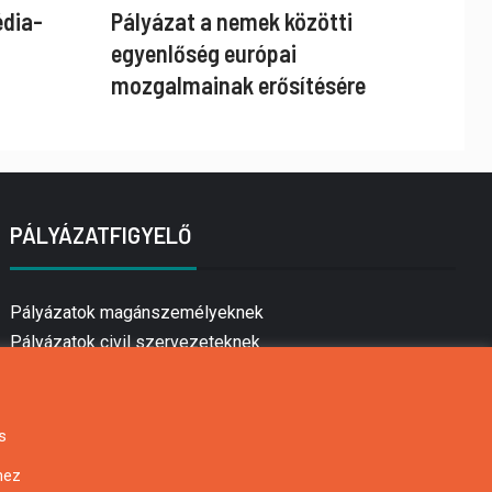
édia-
Pályázat a nemek közötti
egyenlőség európai
mozgalmainak erősítésére
PÁLYÁZATFIGYELŐ
Pályázatok magánszemélyeknek
Pályázatok civil szervezeteknek
Pályázatok vállalkozásoknak
Önkormányzati pályázatok
Mezőgazdasági pályázatok
s
Falusi turizmus pályázatok
hez
Napelem pályázatok