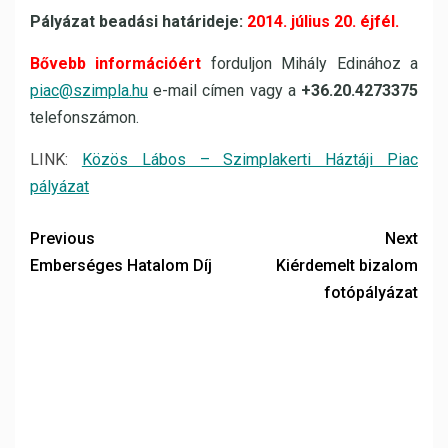
Pályázat beadási határideje:
2014. július 20. éjfél.
Bővebb információért
forduljon Mihály Edinához a
piac@szimpla.hu
e-mail címen vagy a
+36.20.4273375
telefonszámon.
LINK:
Közös Lábos – Szimplakerti Háztáji Piac
pályázat
Previous
Next
Emberséges Hatalom Díj
Kiérdemelt bizalom
fotópályázat