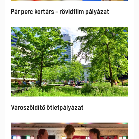
Pár perc kortárs – rövidfilm pályázat
Városzöldítő ötletpályázat