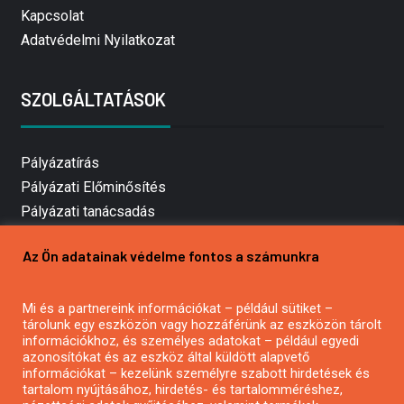
Kapcsolat
Adatvédelmi Nyilatkozat
SZOLGÁLTATÁSOK
Pályázatírás
Pályázati Előminősítés
Pályázati tanácsadás
Pályázatírás vállalkozásoknak
Az Ön adatainak védelme fontos a számunkra
Mezőgazdasági pályázatírás
Pályázatírás magánszemélyeknek
Mi és a partnereink információkat – például sütiket –
Pályázatírás civil szervezeteknek
tárolunk egy eszközön vagy hozzáférünk az eszközön tárolt
Pályázatírás önkormányzatoknak
információkhoz, és személyes adatokat – például egyedi
azonosítókat és az eszköz által küldött alapvető
Pályázatfigyelés
információkat – kezelünk személyre szabott hirdetések és
Specifikus pályázatfigyelés vagy hírlevél
tartalom nyújtásához, hirdetés- és tartalomméréshez,