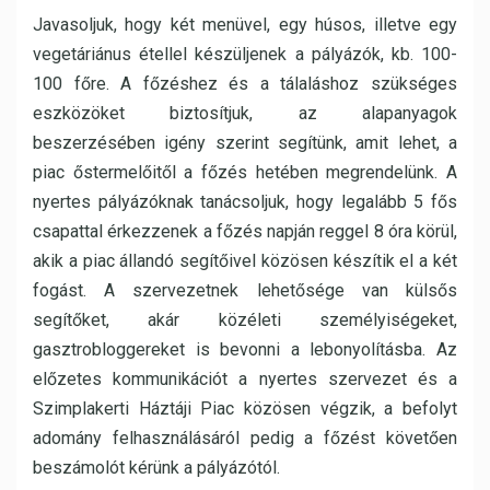
Javasoljuk, hogy két menüvel, egy húsos, illetve egy
vegetáriánus étellel készüljenek a pályázók, kb. 100-
100 főre. A főzéshez és a tálaláshoz szükséges
eszközöket biztosítjuk, az alapanyagok
beszerzésében igény szerint segítünk, amit lehet, a
piac őstermelőitől a főzés hetében megrendelünk. A
nyertes pályázóknak tanácsoljuk, hogy legalább 5 fős
csapattal érkezzenek a főzés napján reggel 8 óra körül,
akik a piac állandó segítőivel közösen készítik el a két
fogást. A szervezetnek lehetősége van külsős
segítőket, akár közéleti személyiségeket,
gasztrobloggereket is bevonni a lebonyolításba. Az
előzetes kommunikációt a nyertes szervezet és a
Szimplakerti Háztáji Piac közösen végzik, a befolyt
adomány felhasználásáról pedig a főzést követően
beszámolót kérünk a pályázótól.