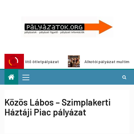
oszöldítő ötletpályázat
Alkotói pályázat multimédia-kiál
Közös Lábos – Szimplakerti
Háztáji Piac pályázat