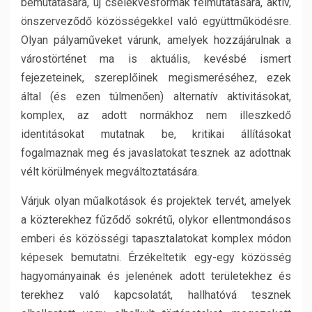
bemutatására, új cselekvésformák felmutatására, aktív,
önszerveződő közösségekkel való együttműködésre.
Olyan pályaműveket várunk, amelyek hozzájárulnak a
várostörténet ma is aktuális, kevésbé ismert
fejezeteinek, szereplőinek megismeréséhez, ezek
által (és ezen túlmenően) alternatív aktivitásokat,
komplex, az adott normákhoz nem illeszkedő
identitásokat mutatnak be, kritikai állításokat
fogalmaznak meg és javaslatokat tesznek az adottnak
vélt körülmények megváltoztatására.
Várjuk olyan műalkotások és projektek tervét, amelyek
a közterekhez fűződő sokrétű, olykor ellentmondásos
emberi és közösségi tapasztalatokat komplex módon
képesek bemutatni. Érzékeltetik egy-egy közösség
hagyományainak és jelenének adott területekhez és
terekhez való kapcsolatát, hallhatóvá tesznek