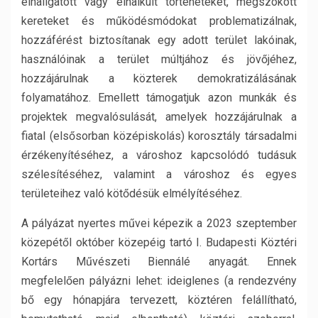
elhallgatott vagy elhalkult történeteket, megszokott
kereteket és működésmódokat problematizálnak,
hozzáférést biztosítanak egy adott terület lakóinak,
használóinak a terület múltjához és jövőjéhez,
hozzájárulnak a közterek demokratizálásának
folyamatához. Emellett támogatjuk azon munkák és
projektek megvalósulását, amelyek hozzájárulnak a
fiatal (elsősorban középiskolás) korosztály társadalmi
érzékenyítéséhez, a városhoz kapcsolódó tudásuk
szélesítéséhez, valamint a városhoz és egyes
területeihez való kötődésük elmélyítéséhez.
A pályázat nyertes művei képezik a 2023 szeptember
közepétől október közepéig tartó I. Budapesti Köztéri
Kortárs Művészeti Biennálé anyagát. Ennek
megfelelően pályázni lehet: ideiglenes (a rendezvény
bő egy hónapjára tervezett, köztéren felállítható,