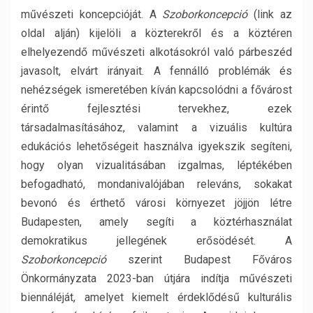
művészeti koncepcióját. A
Szoborkoncepció
(link az
oldal alján) kijelöli a közterekről és a köztéren
elhelyezendő művészeti alkotásokról való párbeszéd
javasolt, elvárt irányait. A fennálló problémák és
nehézségek ismeretében kíván kapcsolódni a fővárost
érintő fejlesztési tervekhez, ezek
társadalmasításához, valamint a vizuális kultúra
edukációs lehetőségeit használva igyekszik segíteni,
hogy olyan vizualitásában izgalmas, léptékében
befogadható, mondanivalójában releváns, sokakat
bevonó és érthető városi környezet jöjjön létre
Budapesten, amely segíti a köztérhasználat
demokratikus jellegének erősödését. A
Szoborkoncepció
szerint Budapest Főváros
Önkormányzata 2023-ban útjára indítja művészeti
biennáléját, amelyet kiemelt érdeklődésű kulturális