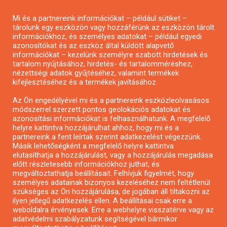
Pályázatírás magánszemélyeknek
Mi és a partnereink információkat – például sütiket –
Pályázatírás civil szervezeteknek
tárolunk egy eszközön vagy hozzáférünk az eszközön tárolt
Pályázatírás önkormányzatoknak
információkhoz, és személyes adatokat – például egyedi
azonosítókat és az eszköz által küldött alapvető
Pályázatfigyelés
információkat – kezelünk személyre szabott hirdetések és
Specifikus pályázatfigyelés vagy hírlevél
tartalom nyújtásához, hirdetés- és tartalomméréshez,
nézettségi adatok gyűjtéséhez, valamint termékek
kifejlesztéséhez és a termékek javításához.
PÁLYÁZATFIGYELŐ
Az Ön engedélyével mi és a partnereink eszközleolvasásos
módszerrel szerzett pontos geolokációs adatokat és
azonosítási információkat is felhasználhatunk. A megfelelő
helyre kattintva hozzájárulhat ahhoz, hogy mi és a
Pályázatok magánszemélyeknek
partnereink a fent leírtak szerint adatkezelést végezzünk.
Pályázatok civil szervezeteknek
Másik lehetőségként a megfelelő helyre kattintva
elutasíthatja a hozzájárulást, vagy a hozzájárulás megadása
Pályázatok vállalkozásoknak
előtt részletesebb információkhoz juthat, és
Önkormányzati pályázatok
megváltoztathatja beállításait. Felhívjuk figyelmét, hogy
személyes adatainak bizonyos kezeléséhez nem feltétlenül
Mezőgazdasági pályázatok
szükséges az Ön hozzájárulása, de jogában áll tiltakozni az
Falusi turizmus pályázatok
ilyen jellegű adatkezelés ellen. A beállításai csak erre a
weboldalra érvényesek. Erre a webhelyre visszatérve vagy az
Napelem pályázatok
adatvédelmi szabályzatunk segítségével bármikor
GINOP pályázatok