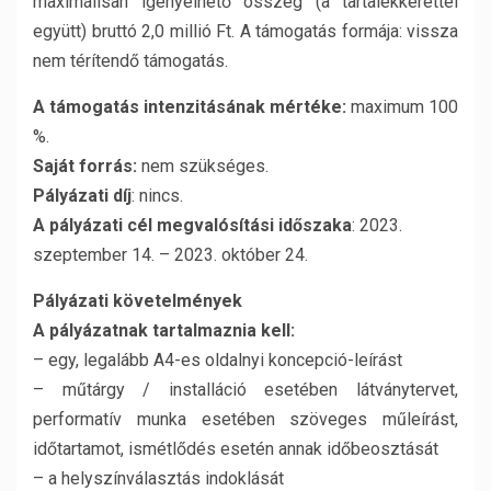
maximálisan igényelhető összeg (a tartalékkerettel
együtt) bruttó 2,0 millió Ft. A támogatás formája: vissza
nem térítendő támogatás.
A támogatás intenzitásának mértéke:
maximum 100
%.
Saját forrás:
nem szükséges.
Pályázati díj
: nincs.
A pályázati cél megvalósítási időszaka
: 2023.
szeptember 14. – 2023. október 24.
Pályázati követelmények
A pályázatnak tartalmaznia kell:
– egy, legalább A4-es oldalnyi koncepció-leírást
– műtárgy / installáció esetében látványtervet,
performatív munka esetében szöveges műleírást,
időtartamot, ismétlődés esetén annak időbeosztását
– a helyszínválasztás indoklását