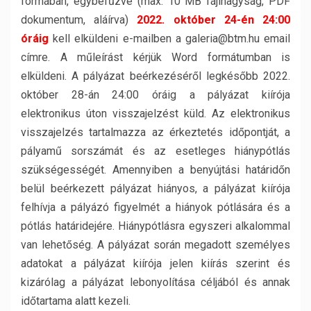
formában, egybefűzve (max. 10 MB fájlnagyság, PDF
dokumentum, aláírva)
2022. október 24-én 24:00
óráig
kell elküldeni e-mailben a galeria@btm.hu email
címre. A műleírást kérjük Word formátumban is
elküldeni. A pályázat beérkezéséről legkésőbb 2022.
október 28-án 24:00 óráig a pályázat kiírója
elektronikus úton visszajelzést küld. Az elektronikus
visszajelzés tartalmazza az érkeztetés időpontját, a
pályamű sorszámát és az esetleges hiánypótlás
szükségességét. Amennyiben a benyújtási határidőn
belül beérkezett pályázat hiányos, a pályázat kiírója
felhívja a pályázó figyelmét a hiányok pótlására és a
pótlás határidejére. Hiánypótlásra egyszeri alkalommal
van lehetőség. A pályázat során megadott személyes
adatokat a pályázat kiírója jelen kiírás szerint és
kizárólag a pályázat lebonyolítása céljából és annak
időtartama alatt kezeli.