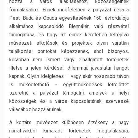
hozzá a város alakításához, közösségeinek
formálásához. Ennek megfelelően a pályázat célja a
Pest, Buda és Óbuda egyesítésének 150. évfordulója
alkalmához kapcsolódó Biennálén való részvétel
támogatása, és hogy az ennek keretében létrejövő
művészeti alkotások és projektek olyan váratlan
találkozási pontokat képezzenek, ahol bizonyos,
korábban nem ismert vagy elhallgatott történetek
illetve a jelen kérdései, dilemmái, javaslatai hangot
kapnak. Olyan ideiglenes – vagy akár hosszabb távon
is működtethető – együttműködések létrejöttét
szeretné a pályázat támogatni, amelyek a helyi
közösségek és a város kapcsolatának szervessé
válásához hozzájárulnak.
A kortárs művészet különösen érzékeny a nagy
narratívákból kimaradt történetek megtalálására,