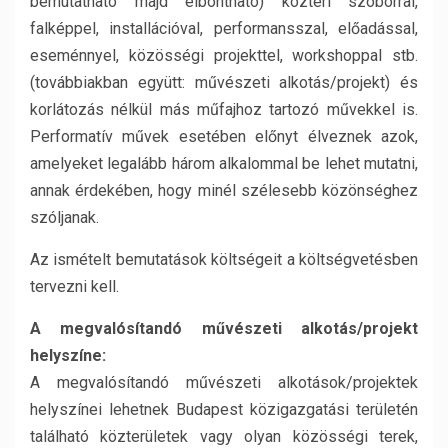
bemutatható majd elbontható) köztéri szoborral,
falképpel, installációval, performansszal, előadással,
eseménnyel, közösségi projekttel, workshoppal stb.
(továbbiakban együtt: művészeti alkotás/projekt) és
korlátozás nélkül más műfajhoz tartozó művekkel is.
Performatív művek esetében előnyt élveznek azok,
amelyeket legalább három alkalommal be lehet mutatni,
annak érdekében, hogy minél szélesebb közönséghez
szóljanak.
Az ismételt bemutatások költségeit a költségvetésben
tervezni kell.
A megvalósítandó művészeti alkotás/projekt
helyszíne:
A megvalósítandó művészeti alkotások/projektek
helyszínei lehetnek Budapest közigazgatási területén
található közterületek vagy olyan közösségi terek,