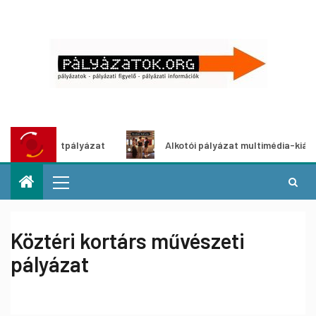
etpályázat
Alkotói pályázat multimédia-kiállításhoz
Köztéri kortárs művészeti
pályázat