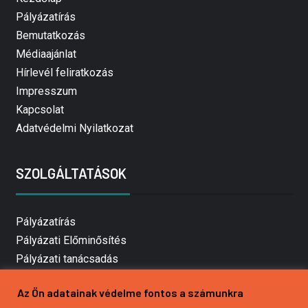
Pályázatírás
Bemutatkozás
Médiaajánlat
Hírlevél feliratkozás
Impresszum
Kapcsolat
Adatvédelmi Nyilatkozat
SZOLGÁLTATÁSOK
Pályázatírás
Pályázati Előminősítés
Pályázati tanácsadás
Pályázatírás vállalkozásoknak
Az Ön adatainak védelme fontos a számunkra
Mezőgazdasági pályázatírás