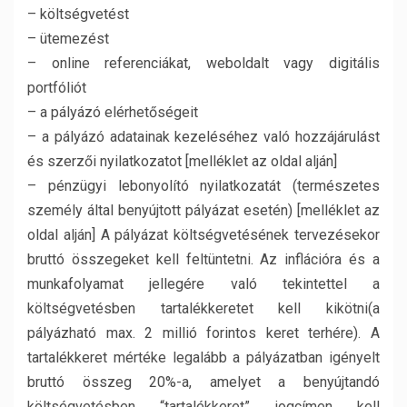
– költségvetést
– ütemezést
– online referenciákat, weboldalt vagy digitális
portfóliót
– a pályázó elérhetőségeit
– a pályázó adatainak kezeléséhez való hozzájárulást
és szerzői nyilatkozatot [melléklet az oldal alján]
– pénzügyi lebonyolító nyilatkozatát (természetes
személy által benyújtott pályázat esetén) [melléklet az
oldal alján] A pályázat költségvetésének tervezésekor
bruttó összegeket kell feltüntetni. Az inflációra és a
munkafolyamat jellegére való tekintettel a
költségvetésben tartalékkeretet kell kikötni(a
pályázható max. 2 millió forintos keret terhére). A
tartalékkeret mértéke legalább a pályázatban igényelt
bruttó összeg 20%-a, amelyet a benyújtandó
költségvetésben “tartalékkeret” jogcímen kell