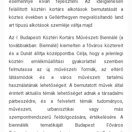
eseménnyé kíván fejleszteni. Az ideiglenesen
felállított köztéri kortárs alkotások bemutatását a
köztes években a Gellérthegyen megvalósítandó land
art típusú alkotások szemléje váltja majd.
Az I. Budapesti Köztéri Kortárs Művészeti Biennálé (a
továbbiakban: Biennálé) kiemelten a főváros köztereit
és a Dunát állítja középpontba. Célja, hogy a jelenlegi
köztéri emlékműállítási gyakorlattal szemben
felmutassa az új művészeti formák, az eltérő
látásmódok és a város művészeti tartalmú
használatának lehetőségeit. A bemutatott művek által
érintett aktuális témák lehetőséget adnak a társadalmi
párbeszédre, és a felvetett témák tudományos,
művészeti, urbanisztikai vagy más
szempontrendszerű feldolgozására, értékelésére. A
biennálék tematikáját Budapest Főváros