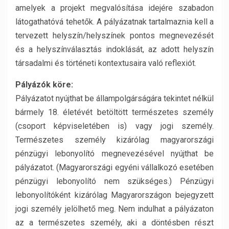
amelyek a projekt megvalósítása idejére szabadon
látogathatóvá tehetők. A pályázatnak tartalmaznia kell a
tervezett helyszín/helyszínek pontos megnevezését
és a helyszínválasztás indoklását, az adott helyszín
társadalmi és történeti kontextusaira való reflexiót.
Pályázók köre:
Pályázatot nyújthat be állampolgárságára tekintet nélkül
bármely 18. életévét betöltött természetes személy
(csoport képviseletében is) vagy jogi személy.
Természetes személy kizárólag magyarországi
pénzügyi lebonyolító megnevezésével nyújthat be
pályázatot. (Magyarországi egyéni vállalkozó esetében
pénzügyi lebonyolító nem szükséges.) Pénzügyi
lebonyolítóként kizárólag Magyarországon bejegyzett
jogi személy jelölhető meg. Nem indulhat a pályázaton
az a természetes személy, aki a döntésben részt