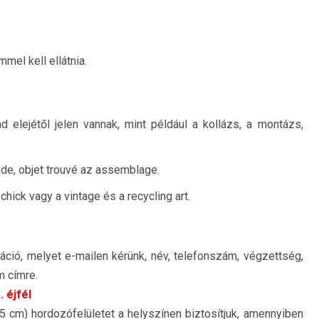
mel kell ellátnia.
 elejétől jelen vannak, mint például a kollázs, a montázs,
de, objet trouvé az assemblage.
chick vagy a vintage és a recycling art.
tráció, melyet e-mailen kérünk, név, telefonszám, végzettség,
m címre.
 éjfél
45 cm) hordozófelületet a helyszínen biztosítjuk, amennyiben