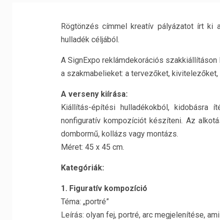
Rögtönzés címmel kreatív pályázatot írt ki 
hulladék céljából.
A SignExpo reklámdekorációs szakkiállításon 
a szakmabelieket: a tervezőket, kivitelezőket, 
A verseny kiírása:
Kiállítás-építési hulladékokból, kidobásra í
nonfiguratív kompozíciót készíteni. Az alkotá
dombormű, kollázs vagy montázs.
Méret: 45 x 45 cm.
Kategóriák:
1. Figuratív kompozíció
Téma: „portré”
Leírás: olyan fej, portré, arc megjelenítése, 