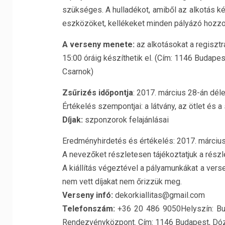
szükséges. A hulladékot, amiből az alkotás ké
eszközöket, kellékeket minden pályázó hozzon m
A verseny menete:
az alkotásokat a regisztr
15:00 óráig készíthetik el. (Cím: 1146 Budape
Csarnok)
Zsűrizés időpontja
: 2017. március 28-án déle
Értékelés szempontjai: a látvány, az ötlet és a
Díjak:
szponzorok felajánlásai
Eredményhirdetés és értékelés: 2017. március
A nevezőket részletesen tájékoztatjuk a részl
A kiállítás végeztével a pályamunkákat a ver
nem vett díjakat nem őrizzük meg.
Verseny infó:
dekorkiallitas@gmail.com
Telefonszám:
+36 20 486 9050Helyszín: Bud
Rendezvényközpont. Cím: 1146 Budapest, Dózs