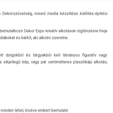
a Dekorszövetség, mixed media készítése kiállítás-építési
bemutatkozó Dekor Expo kreatív alkotások rögtönzésre hívja
diákokat és bárkit, aki alkotni szeretne.
télt dolgokból és tárgyakból kell látványos figuratív vagy
s síkjellegű kép, vagy pár centiméteres plasztikájú alkotás,
ami minden lehet, kivéve embert bemutató