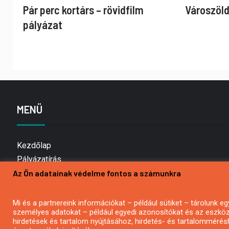
Pár perc kortárs – rövidfilm
Városzöld
pályázat
MENÜ
Kezdőlap
Pályázatírás
Az Ön adatainak védelme fontos a számunkra
Bemutatkozás
Médiaajánlat
Hírlevél feliratkozás
Mi és a partnereink információkat – például sütiket – tárolunk
személyes adatokat – például egyedi azonosítókat és az eszköz 
Impresszum
hirdetések és tartalom nyújtásához, hirdetés- és tartalommérés
Kapcsolat