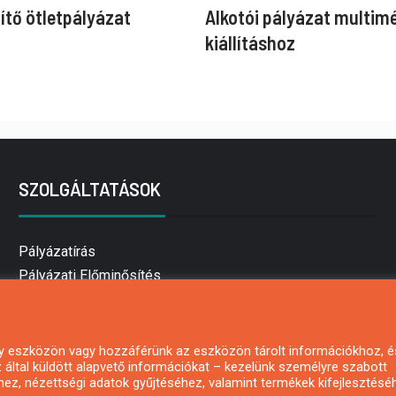
ítő ötletpályázat
Alkotói pályázat multim
kiállításhoz
SZOLGÁLTATÁSOK
Pályázatírás
Pályázati Előminősítés
Pályázati tanácsadás
Pályázatírás vállalkozásoknak
Mezőgazdasági pályázatírás
 egy eszközön vagy hozzáférünk az eszközön tárolt információkhoz, é
által küldött alapvető információkat – kezelünk személyre szabott
Pályázatírás magánszemélyeknek
hez, nézettségi adatok gyűjtéséhez, valamint termékek kifejlesztésé
Pályázatírás civil szervezeteknek