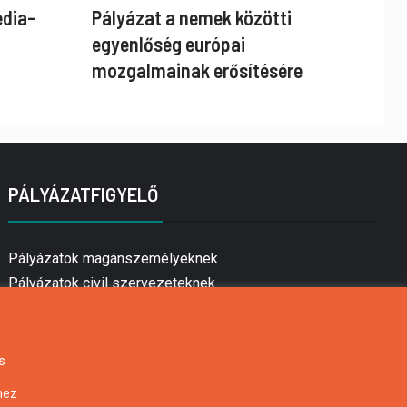
édia-
Pályázat a nemek közötti
egyenlőség európai
mozgalmainak erősítésére
PÁLYÁZATFIGYELŐ
Pályázatok magánszemélyeknek
Pályázatok civil szervezeteknek
Pályázatok vállalkozásoknak
Önkormányzati pályázatok
Mezőgazdasági pályázatok
s
Falusi turizmus pályázatok
hez
Napelem pályázatok