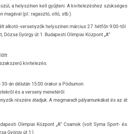
szül, a helyszínen kell gyűjteni. A kivitelezéshez szükséges
agával (pl.: ragasztó, olló, stb.).
ált alkotó-versenyzők helyszínen március 27. hétfőn 9:00-től
st, Dózsa György út 1. Budapesti Olimpiai Központ „A”
lőtt
 szakszerű kivitelezés.
 30-án délután 15:00 órakor a Pódiumon
etekről és a verseny menetéről.
senyzők részére átadjuk. A megmaradt pályamunkákat és az át
apesti Olimpiai Központ „A” Csarnok (volt Syma Sport- és
a György út 1.)