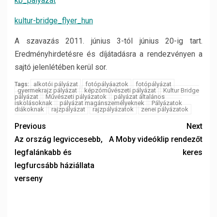
kb_palyazat
kultur-bridge_flyer_hun
A szavazás 2011. június 3-tól június 20-ig tart.
Eredményhirdetésre és díjátadásra a rendezvényen a
sajtó jelenlétében kerül sor.
alkotói pályázat
fotópályáaztok
fotópályázat
Tags:
gyermekrajz pályázat
képzóművészeti pályázat
Kultur Bridge
pályázat
Művészeti pályázatok
pályázat általános
iskolásoknak
pályázat magánszemélyeknek
Pályázatok
diákoknak
rajzpályázat
rajzpályázatok
zenei pályázatok
Previous
Next
Az ország legviccesebb,
A Moby videóklip rendezőt
legfalánkabb és
keres
legfurcsább háziállata
verseny