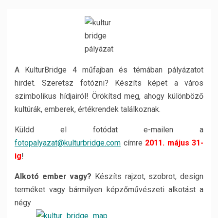
A KulturBridge 4 műfajban és témában pályázatot
hirdet. Szeretsz fotózni? Készíts képet a város
szimbolikus hídjairól! Örökítsd meg, ahogy különböző
kultúrák, emberek, értékrendek találkoznak.
Küldd el fotódat e-mailen a
fotopalyazat@kulturbridge.com
címre
2011. május 31-
ig
!
Alkotó ember vagy?
Készíts rajzot, szobrot, design
terméket vagy bármilyen képzőművészeti alkotást a
négy