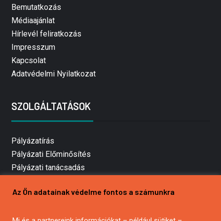
Bemutatkozás
Médiaajánlat
Hírlevél feliratkozás
Impresszum
Kapcsolat
Adatvédelmi Nyilatkozat
SZOLGÁLTATÁSOK
Pályázatírás
Pályázati Előminősítés
Pályázati tanácsadás
Pályázatírás vállalkozásoknak
Az Ön adatainak védelme fontos a számunkra
Mezőgazdasági pályázatírás
Pályázatírás magánszemélyeknek
Mi és a partnereink információkat – például sütiket –
Pályázatírás civil szervezeteknek