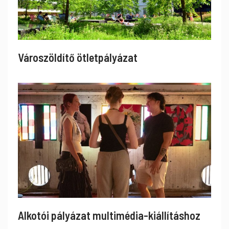
Városzöldítő ötletpályázat
Alkotói pályázat multimédia-kiállításhoz