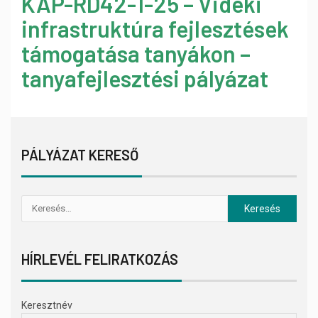
KAP-RD42-1-25 – Vidéki
infrastruktúra fejlesztések
támogatása tanyákon –
tanyafejlesztési pályázat
PÁLYÁZAT KERESŐ
HÍRLEVÉL FELIRATKOZÁS
Keresztnév