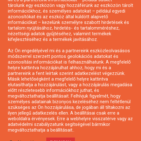
tárolunk egy eszközön vagy hozzáférünk az eszközön tárolt
Pályázatírás önkormányzatoknak
információkhoz, és személyes adatokat – például egyedi
azonosítókat és az eszköz által küldött alapvető
Pályázatfigyelés
információkat – kezelünk személyre szabott hirdetések és
Specifikus pályázatfigyelés vagy hírlevél
tartalom nyújtásához, hirdetés- és tartalomméréshez,
nézettségi adatok gyűjtéséhez, valamint termékek
kifejlesztéséhez és a termékek javításához.
PÁLYÁZATFIGYELŐ
Az Ön engedélyével mi és a partnereink eszközleolvasásos
módszerrel szerzett pontos geolokációs adatokat és
azonosítási információkat is felhasználhatunk. A megfelelő
helyre kattintva hozzájárulhat ahhoz, hogy mi és a
Pályázatok magánszemélyeknek
partnereink a fent leírtak szerint adatkezelést végezzünk.
Pályázatok civil szervezeteknek
Másik lehetőségként a megfelelő helyre kattintva
elutasíthatja a hozzájárulást, vagy a hozzájárulás megadása
Pályázatok vállalkozásoknak
előtt részletesebb információkhoz juthat, és
Önkormányzati pályázatok
megváltoztathatja beállításait. Felhívjuk figyelmét, hogy
személyes adatainak bizonyos kezeléséhez nem feltétlenül
Mezőgazdasági pályázatok
szükséges az Ön hozzájárulása, de jogában áll tiltakozni az
Falusi turizmus pályázatok
ilyen jellegű adatkezelés ellen. A beállításai csak erre a
weboldalra érvényesek. Erre a webhelyre visszatérve vagy az
Napelem pályázatok
adatvédelmi szabályzatunk segítségével bármikor
GINOP pályázatok
megváltoztathatja a beállításait..