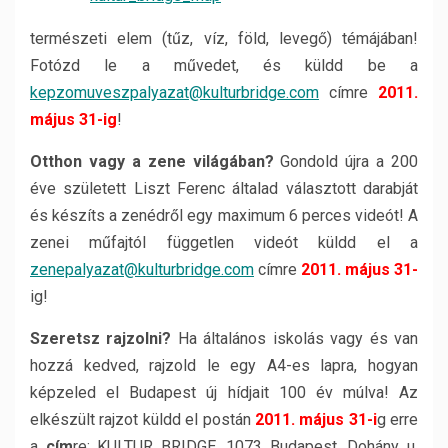
természeti elem (tűz, víz, föld, levegő) témájában!
Fotózd le a művedet, és küldd be a
kepzomuveszpalyazat@kulturbridge.com
címre
2011.
május 31-ig
!
Otthon vagy a zene világában?
Gondold újra a 200
éve született Liszt Ferenc általad választott darabját
és készíts a zenédről egy maximum 6 perces videót! A
zenei műfajtól független videót küldd el a
zenepalyazat@kulturbridge.com
címre
2011. május 31-
ig!
Szeretsz rajzolni?
Ha általános iskolás vagy és van
hozzá kedved, rajzold le egy A4-es lapra, hogyan
képzeled el Budapest új hídjait 100 év múlva! Az
elkészült rajzot küldd el postán
2011. május 31-i
g erre
a
cím
re: KULTUR BRIDGE, 1073 Budapest, Dohány u.