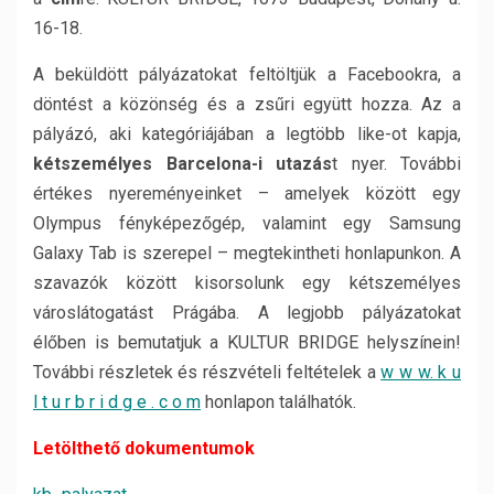
16-18.
A beküldött pályázatokat feltöltjük a Facebookra, a
döntést a közönség és a zsűri együtt hozza. Az a
pályázó, aki kategóriájában a legtöbb like-ot kapja,
kétszemélyes Barcelona-i utazás
t nyer. További
értékes nyereményeinket – amelyek között egy
Olympus fényképezőgép, valamint egy Samsung
Galaxy Tab is szerepel – megtekintheti honlapunkon. A
szavazók között kisorsolunk egy kétszemélyes
városlátogatást Prágába. A legjobb pályázatokat
élőben is bemutatjuk a KULTUR BRIDGE helyszínein!
További részletek és részvételi feltételek a
w w w. k u
l t u r b r i d g e . c o m
honlapon találhatók.
Letölthető dokumentumok