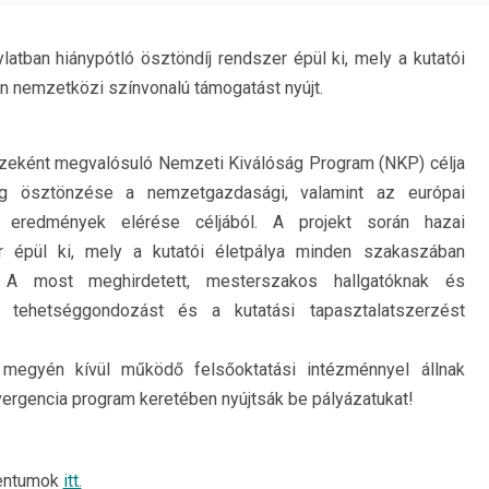
latban hiánypótló ösztöndíj rendszer épül ki, mely a kutatói
 nemzetközi színvonalú támogatást nyújt.
szeként megvalósuló Nemzeti Kiválóság Program (NKP) célja
ség ösztönzése a nemzetgazdasági, valamint az európai
s eredmények elérése céljából. A projekt során hazai
er épül ki, mely a kutatói életpálya minden szakaszában
. A most meghirdetett, mesterszakos hallgatóknak és
a tehetséggondozást és a kutatási tapasztalatszerzést
megyén kívül működő felsőoktatási intézménnyel állnak
vergencia program keretében nyújtsák be pályázatukat!
mentumok
itt.