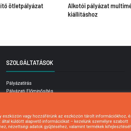
ítő ötletpályázat
Alkotói pályázat multim
kiállításhoz
SZOLGÁLTATÁSOK
Pályázatírás
Pályázati Előminősítés
Pályázati tanácsadás
Pályázatírás vállalkozásoknak
Mezőgazdasági pályázatírás
 egy eszközön vagy hozzáférünk az eszközön tárolt információkhoz, é
által küldött alapvető információkat – kezelünk személyre szabott
Pályázatírás magánszemélyeknek
hez, nézettségi adatok gyűjtéséhez, valamint termékek kifejlesztésé
Pályázatírás civil szervezeteknek