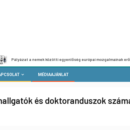
ázat a nemek közötti egyenlőség európai mozgalmainak erősítésére
APCSOLAT
MÉDIAAJÁNLAT
k hallgatók és doktoranduszok szám