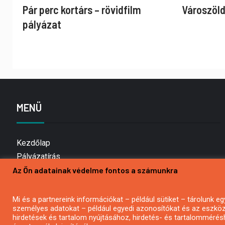
Pár perc kortárs – rövidfilm
Városzöld
pályázat
MENÜ
Kezdőlap
Pályázatírás
Az Ön adatainak védelme fontos a számunkra
Bemutatkozás
Médiaajánlat
Hírlevél feliratkozás
Mi és a partnereink információkat – például sütiket – tárolunk
személyes adatokat – például egyedi azonosítókat és az eszköz 
Impresszum
hirdetések és tartalom nyújtásához, hirdetés- és tartalommérés
Kapcsolat