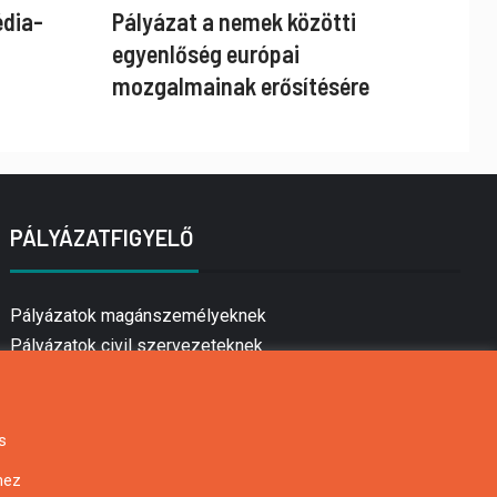
édia-
Pályázat a nemek közötti
egyenlőség európai
mozgalmainak erősítésére
PÁLYÁZATFIGYELŐ
Pályázatok magánszemélyeknek
Pályázatok civil szervezeteknek
Pályázatok vállalkozásoknak
Önkormányzati pályázatok
Mezőgazdasági pályázatok
s
Falusi turizmus pályázatok
hez
Napelem pályázatok