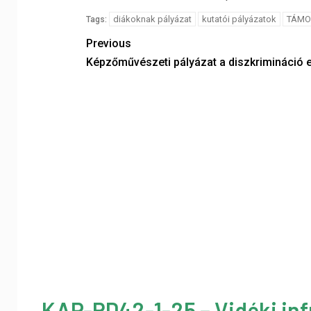
diákoknak pályázat
kutatói pályázatok
TÁMOP
Tags:
Previous
Képzőművészeti pályázat a diszkrimináció e
KAP-RD42-1-25 – Vidéki inf