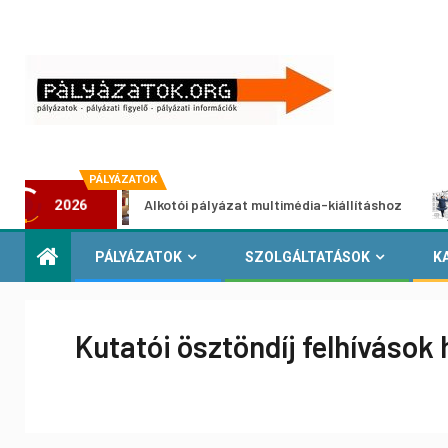
PÁLYÁZATOK
Alkotói pályázat multimédia-kiállításhoz
Pály
2026
PÁLYÁZATOK
SZOLGÁLTATÁSOK
K
Kutatói ösztöndíj felhíváso