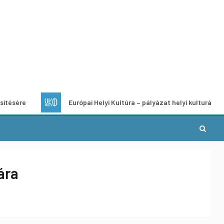
Európai Helyi Kultúra – pályázat helyi kulturális projektek f
ára