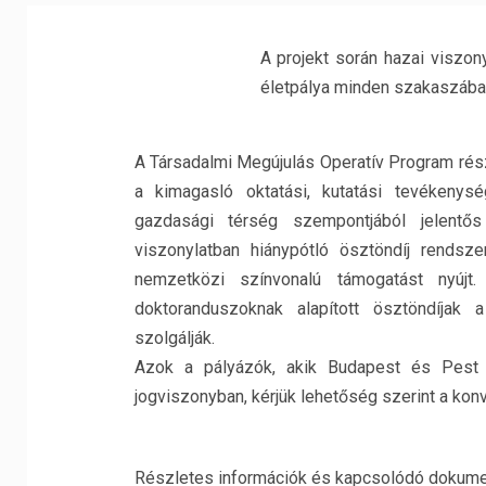
A projekt során hazai viszony
életpálya minden szakaszában
A Társadalmi Megújulás Operatív Program ré
a kimagasló oktatási, kutatási tevékeny
gazdasági térség szempontjából jelentő
viszonylatban hiánypótló ösztöndíj rendsz
nemzetközi színvonalú támogatást nyújt
doktoranduszoknak alapított ösztöndíjak 
szolgálják.
Azok a pályázók, akik Budapest és Pest 
jogviszonyban, kérjük lehetőség szerint a kon
Részletes információk és kapcsolódó doku