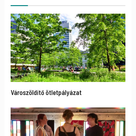
Városzöldítő ötletpályázat