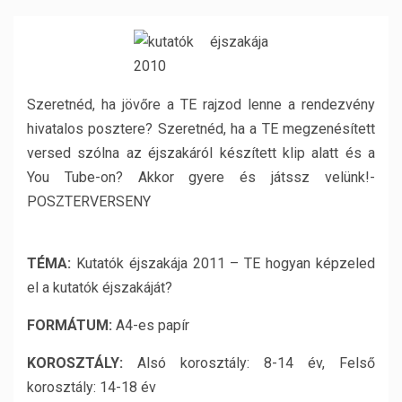
Szeretnéd, ha jövőre a TE rajzod lenne a rendezvény
hivatalos posztere? Szeretnéd, ha a TE megzenésített
versed szólna az éjszakáról készített klip alatt és a
You Tube-on? Akkor gyere és játssz velünk!-
POSZTERVERSENY
TÉMA:
Kutatók éjszakája 2011 – TE hogyan képzeled
el a kutatók éjszakáját?
FORMÁTUM:
A4-es papír
KOROSZTÁLY:
Alsó korosztály: 8-14 év, Felső
korosztály: 14-18 év