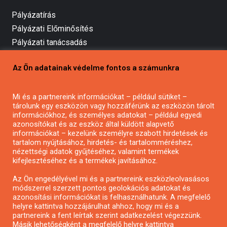
Pályázatírás
Pályázati Előminősítés
Pályázati tanácsadás
Pályázatírás vállalkozásoknak
Az Ön adatainak védelme fontos a számunkra
Mezőgazdasági pályázatírás
Pályázatírás magánszemélyeknek
Mi és a partnereink információkat – például sütiket –
Pályázatírás civil szervezeteknek
tárolunk egy eszközön vagy hozzáférünk az eszközön tárolt
Pályázatírás önkormányzatoknak
információkhoz, és személyes adatokat – például egyedi
azonosítókat és az eszköz által küldött alapvető
Pályázatfigyelés
információkat – kezelünk személyre szabott hirdetések és
Specifikus pályázatfigyelés vagy hírlevél
tartalom nyújtásához, hirdetés- és tartalomméréshez,
nézettségi adatok gyűjtéséhez, valamint termékek
kifejlesztéséhez és a termékek javításához.
PÁLYÁZATFIGYELŐ
Az Ön engedélyével mi és a partnereink eszközleolvasásos
módszerrel szerzett pontos geolokációs adatokat és
azonosítási információkat is felhasználhatunk. A megfelelő
helyre kattintva hozzájárulhat ahhoz, hogy mi és a
Pályázatok magánszemélyeknek
partnereink a fent leírtak szerint adatkezelést végezzünk.
Pályázatok civil szervezeteknek
Másik lehetőségként a megfelelő helyre kattintva