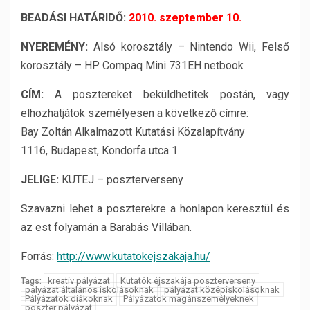
BEADÁSI HATÁRIDŐ:
2010. szeptember 10.
NYEREMÉNY:
Alsó korosztály – Nintendo Wii, Felső
korosztály – HP Compaq Mini 731EH netbook
CÍM:
A posztereket beküldhetitek postán, vagy
elhozhatjátok személyesen a következő címre:
Bay Zoltán Alkalmazott Kutatási Közalapítvány
1116, Budapest, Kondorfa utca 1.
JELIGE:
KUTEJ – poszterverseny
Szavazni lehet a poszterekre a honlapon keresztül és
az est folyamán a Barabás Villában.
Forrás:
http://www.kutatokejszakaja.hu/
kreatív pályázat
Kutatók éjszakája poszterverseny
Tags:
pályázat általános iskolásoknak
pályázat középiskolásoknak
Pályázatok diákoknak
Pályázatok magánszemélyeknek
poszter pályázat