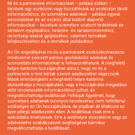
Mi és a partnereink információkat – például sütiket –
Pályázatírás civil szervezeteknek
tárolunk egy eszközön vagy hozzáférünk az eszközön tárolt
Pályázatírás önkormányzatoknak
információkhoz, és személyes adatokat – például egyedi
azonosítókat és az eszköz által küldött alapvető
Pályázatfigyelés
információkat – kezelünk személyre szabott hirdetések és
Specifikus pályázatfigyelés vagy hírlevél
tartalom nyújtásához, hirdetés- és tartalomméréshez,
nézettségi adatok gyűjtéséhez, valamint termékek
kifejlesztéséhez és a termékek javításához.
PÁLYÁZATFIGYELŐ
Az Ön engedélyével mi és a partnereink eszközleolvasásos
módszerrel szerzett pontos geolokációs adatokat és
azonosítási információkat is felhasználhatunk. A megfelelő
helyre kattintva hozzájárulhat ahhoz, hogy mi és a
Pályázatok magánszemélyeknek
partnereink a fent leírtak szerint adatkezelést végezzünk.
Pályázatok civil szervezeteknek
Másik lehetőségként a megfelelő helyre kattintva
elutasíthatja a hozzájárulást, vagy a hozzájárulás megadása
Pályázatok vállalkozásoknak
előtt részletesebb információkhoz juthat, és
Önkormányzati pályázatok
megváltoztathatja beállításait. Felhívjuk figyelmét, hogy
személyes adatainak bizonyos kezeléséhez nem feltétlenül
Mezőgazdasági pályázatok
szükséges az Ön hozzájárulása, de jogában áll tiltakozni az
Falusi turizmus pályázatok
ilyen jellegű adatkezelés ellen. A beállításai csak erre a
weboldalra érvényesek. Erre a webhelyre visszatérve vagy az
Napelem pályázatok
adatvédelmi szabályzatunk segítségével bármikor
GINOP pályázatok
megváltoztathatja a beállításait..