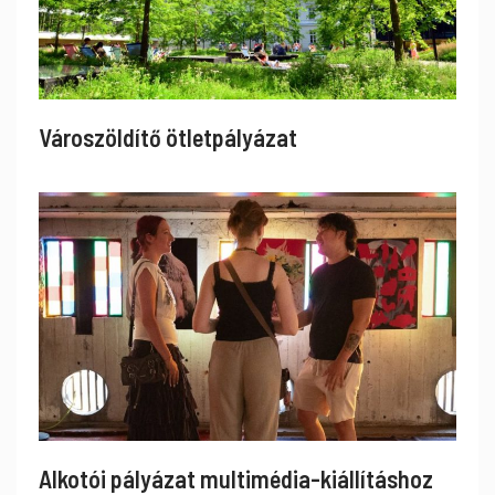
Városzöldítő ötletpályázat
Alkotói pályázat multimédia-kiállításhoz