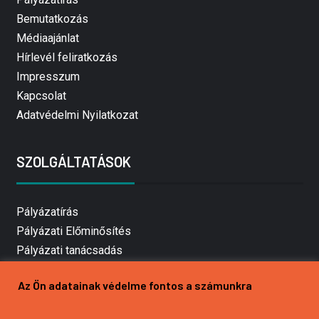
Bemutatkozás
Médiaajánlat
Hírlevél feliratkozás
Impresszum
Kapcsolat
Adatvédelmi Nyilatkozat
SZOLGÁLTATÁSOK
Pályázatírás
Pályázati Előminősítés
Pályázati tanácsadás
Pályázatírás vállalkozásoknak
Az Ön adatainak védelme fontos a számunkra
Mezőgazdasági pályázatírás
Pályázatírás magánszemélyeknek