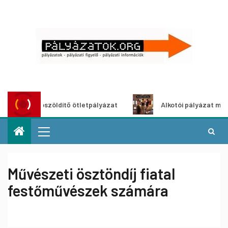
Városzöldítő ötletpályázat
Alkotói pályázat multimédia
Művészeti ösztöndíj fiatal
festőművészek számára