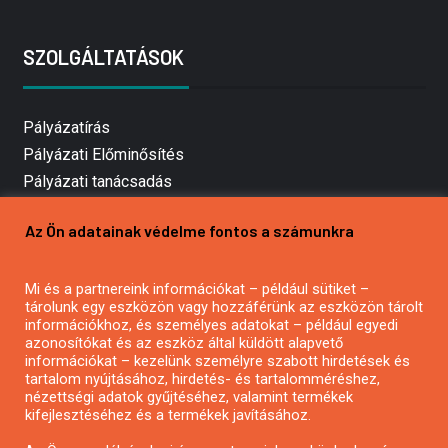
SZOLGÁLTATÁSOK
Pályázatírás
Pályázati Előminősítés
Pályázati tanácsadás
Pályázatírás vállalkozásoknak
Az Ön adatainak védelme fontos a számunkra
Mezőgazdasági pályázatírás
Pályázatírás magánszemélyeknek
Mi és a partnereink információkat – például sütiket –
Pályázatírás civil szervezeteknek
tárolunk egy eszközön vagy hozzáférünk az eszközön tárolt
Pályázatírás önkormányzatoknak
információkhoz, és személyes adatokat – például egyedi
azonosítókat és az eszköz által küldött alapvető
Pályázatfigyelés
információkat – kezelünk személyre szabott hirdetések és
Specifikus pályázatfigyelés vagy hírlevél
tartalom nyújtásához, hirdetés- és tartalomméréshez,
nézettségi adatok gyűjtéséhez, valamint termékek
kifejlesztéséhez és a termékek javításához.
PÁLYÁZATFIGYELŐ