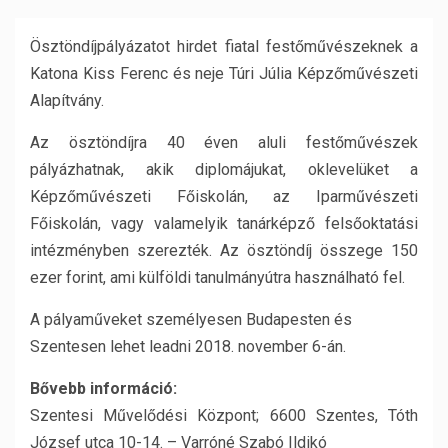
Ösztöndíjpályázatot hirdet fiatal festőművészeknek a
Katona Kiss Ferenc és neje Túri Júlia Képzőművészeti
Alapítvány.
Az ösztöndíjra 40 éven aluli festőművészek
pályázhatnak, akik diplomájukat, oklevelüket a
Képzőművészeti Főiskolán, az Iparművészeti
Főiskolán, vagy valamelyik tanárképző felsőoktatási
intézményben szerezték. Az ösztöndíj összege 150
ezer forint, ami külföldi tanulmányútra használható fel.
A pályaműveket személyesen Budapesten és
Szentesen lehet leadni 2018. november 6-án.
Bővebb információ:
Szentesi Művelődési Központ; 6600 Szentes, Tóth
József utca 10-14. – Varróné Szabó Ildikó