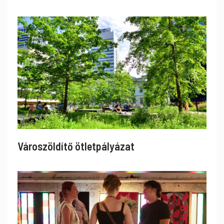
Városzöldítő ötletpályázat