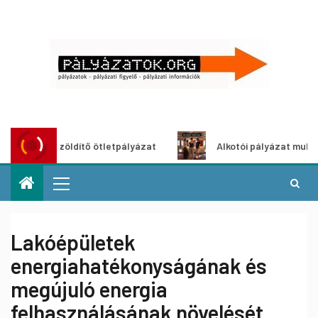
roszöldítő ötletpályázat
Alkotói pályázat multimédia-kiá
Lakóépületek
energiahatékonyságának és
megújuló energia
felhasználásának növelését