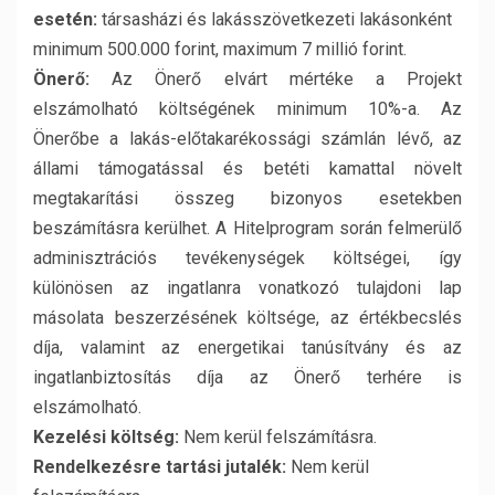
esetén:
társasházi és lakásszövetkezeti lakásonként
minimum 500.000 forint, maximum 7 millió forint.
Önerő:
Az Önerő elvárt mértéke a Projekt
elszámolható költségének minimum 10%-a. Az
Önerőbe a lakás-előtakarékossági számlán lévő, az
állami támogatással és betéti kamattal növelt
megtakarítási összeg bizonyos esetekben
beszámításra kerülhet. A Hitelprogram során felmerülő
adminisztrációs tevékenységek költségei, így
különösen az ingatlanra vonatkozó tulajdoni lap
másolata beszerzésének költsége, az értékbecslés
díja, valamint az energetikai tanúsítvány és az
ingatlanbiztosítás díja az Önerő terhére is
elszámolható.
Kezelési költség:
Nem kerül felszámításra.
Rendelkezésre tartási jutalék:
Nem kerül