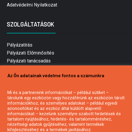
Adatvédelmi Nyilatkozat
SZOLGÁLTATÁSOK
Pályázatírás
Pályázati Előminősítés
Pályázati tanácsadás
Pályázatírás vállalkozásoknak
Az Ön adatainak védelme fontos a számunkra
Mezőgazdasági pályázatírás
Pályázatírás magánszemélyeknek
Pályázatírás civil szervezeteknek
Mi és a partnereink információkat – például sütiket –
tárolunk egy eszközön vagy hozzáférünk az eszközön tárolt
Pályázatírás önkormányzatoknak
információkhoz, és személyes adatokat – például egyedi
Pályázatfigyelés
azonosítókat és az eszköz által küldött alapvető
információkat – kezelünk személyre szabott hirdetések és
Specifikus pályázatfigyelés vagy hírlevél
tartalom nyújtásához, hirdetés- és tartalomméréshez,
nézettségi adatok gyűjtéséhez, valamint termékek
kifejlesztéséhez és a termékek javításához.