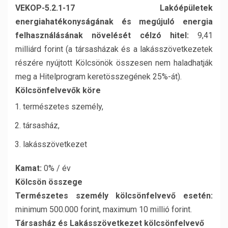
VEKOP-5.2.1-17 Lakóépületek
energiahatékonyságának és megújuló energia
felhasználásának növelését célzó hitel:
9,41
milliárd forint (a társasházak és a lakásszövetkezetek
részére nyújtott Kölcsönök összesen nem haladhatják
meg a Hitelprogram keretösszegének 25%-át).
Kölcsönfelvevők köre
természetes személy,
társasház,
lakásszövetkezet
Kamat:
0% / év
Kölcsön összege
Természetes személy kölcsönfelvevő esetén:
minimum 500.000 forint, maximum 10 millió forint.
Társasház és Lakásszövetkezet kölcsönfelvevő