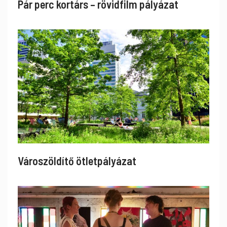
Pár perc kortárs – rövidfilm pályázat
Városzöldítő ötletpályázat