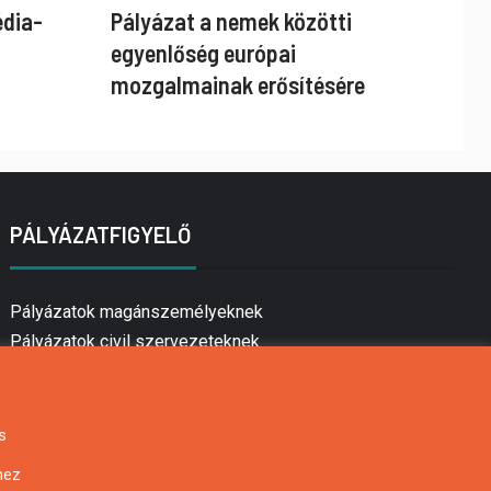
édia-
Pályázat a nemek közötti
egyenlőség európai
mozgalmainak erősítésére
PÁLYÁZATFIGYELŐ
Pályázatok magánszemélyeknek
Pályázatok civil szervezeteknek
Pályázatok vállalkozásoknak
Önkormányzati pályázatok
Mezőgazdasági pályázatok
s
Falusi turizmus pályázatok
hez
Napelem pályázatok