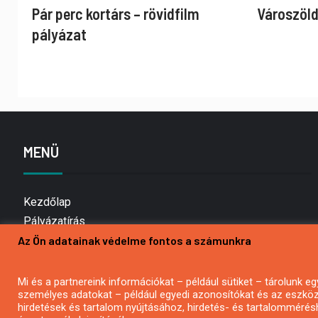
Pár perc kortárs – rövidfilm
Városzöld
pályázat
MENÜ
Kezdőlap
Pályázatírás
Az Ön adatainak védelme fontos a számunkra
Bemutatkozás
Médiaajánlat
Hírlevél feliratkozás
Mi és a partnereink információkat – például sütiket – tárolunk
személyes adatokat – például egyedi azonosítókat és az eszköz 
Impresszum
hirdetések és tartalom nyújtásához, hirdetés- és tartalommérés
Kapcsolat