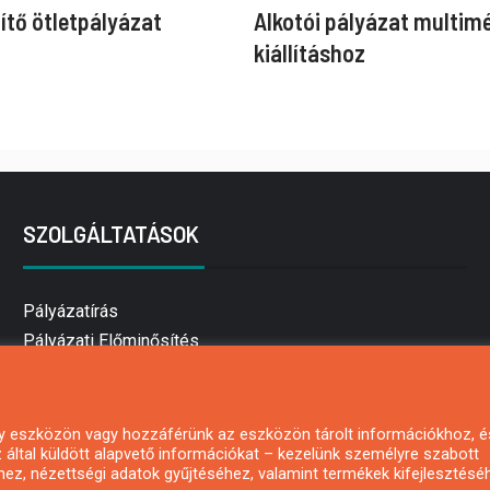
ítő ötletpályázat
Alkotói pályázat multim
kiállításhoz
SZOLGÁLTATÁSOK
Pályázatírás
Pályázati Előminősítés
Pályázati tanácsadás
Pályázatírás vállalkozásoknak
Mezőgazdasági pályázatírás
 egy eszközön vagy hozzáférünk az eszközön tárolt információkhoz, é
által küldött alapvető információkat – kezelünk személyre szabott
Pályázatírás magánszemélyeknek
hez, nézettségi adatok gyűjtéséhez, valamint termékek kifejlesztésé
Pályázatírás civil szervezeteknek