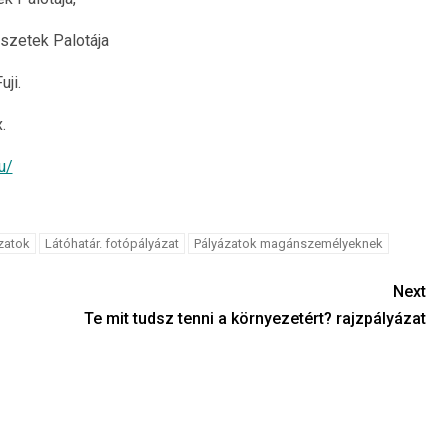
szetek Palotája
uji.
.
u/
zatok
Látóhatár. fotópályázat
Pályázatok magánszemélyeknek
Next
Te mit tudsz tenni a környezetért? rajzpályázat