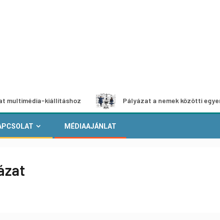
dia-kiállításhoz
Pályázat a nemek közötti egyenlőség eu
APCSOLAT
MÉDIAAJÁNLAT
ázat