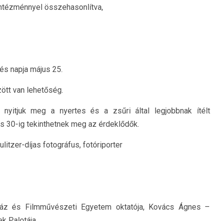
intézménnyel összehasonlítva,
zés napja május 25.
ött van lehetőség.
 nyitjuk meg a nyertes és a zsűri által legjobbnak ítélt
ius 30-ig tekinthetnek meg az érdeklődők.
itzer-díjas fotográfus, fotóriporter
ház és Filmművészeti Egyetem oktatója, Kovács Ágnes –
k Palotája,