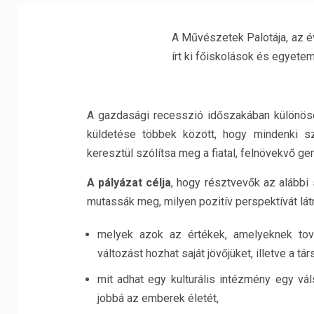
A Művészetek Palotája, az 
írt ki főiskolások és egyete
A gazdasági recesszió időszakában különöse
küldetése többek között, hogy mindenki 
keresztül szólítsa meg a fiatal, felnövekvő gen
A pályázat célja
, hogy résztvevők az alábbi
mutassák meg, milyen pozitív perspektívát lát
melyek azok az értékek, amelyeknek tov
változást hozhat saját jövőjüket, illetve a tár
mit adhat egy kulturális intézmény egy vál
jobbá az emberek életét,