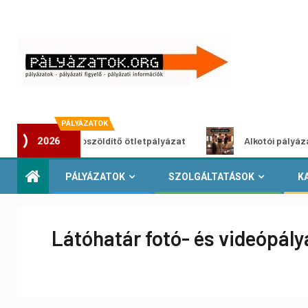
PÁLYÁZATOK
Városzöldítő ötletpályázat
Alkotói pályázat multimé
2026
PÁLYÁZATOK
SZOLGÁLTATÁSOK
K
Látóhatár fotó- és videópály