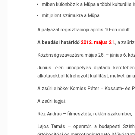
miben különbözik a Müpa a többi kulturális 
mit jelent számukra a Müpa.
A pályázat regisztrációja április 10-én indult.
A beadási határidő
2012. május 21
.
, a zsűri
Közönségszavazásra május 28. – június 6. köz
Június 7-én ünnepélyes díjátadó keretében
alkotásokból létrehozott kiállítást, melyet jún
A zsűri elnöke: Korniss Péter – Kossuth- és Pul
A zsűri tagjai:
Réz András – filmesztéta, reklámszakember,
Lajos Tamás – operatőr, a budapesti Szín
értékesítési és marketingigazgató, Művészete