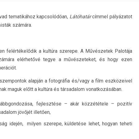
évad tematikához kapcsolódóan,
Látóhatár
címmel pályázatot
misták számára.
n felértékelődik a kultúra szerepe. A Művészetek Palotája
számára elérhetővé tegye a művészeteket, és hogy ezen
erációt.
 szempontok alapján a fotográfia és/vagy a film eszközeivel
nak maguk előtt a kultúra és társadalom vonatkozásában.
ábbgondozása, fejlesztése – akár közzététele – pozitív
sadalom jövőjét illetően,
ság idején, milyen szerepe, küldetése lehet, hogyan teheti