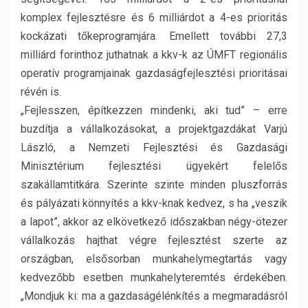
komplex fejlesztésre és 6 milliárdot a 4-es prioritás
kockázati tőkeprogramjára. Emellett további 27,3
milliárd forinthoz juthatnak a kkv-k az ÚMFT regionális
operatív programjainak gazdaságfejlesztési prioritásai
révén is.
„Fejlesszen, építkezzen mindenki, aki tud” – erre
buzdítja a vállalkozásokat, a projektgazdákat Varjú
László, a Nemzeti Fejlesztési és Gazdasági
Minisztérium fejlesztési ügyekért felelős
szakállamtitkára. Szerinte szinte minden pluszforrás
és pályázati könnyítés a kkv-knak kedvez, s ha „veszik
a lapot”, akkor az elkövetkező időszakban négy-ötezer
vállalkozás hajthat végre fejlesztést szerte az
országban, elsősorban munkahelymegtartás vagy
kedvezőbb esetben munkahelyteremtés érdekében.
„Mondjuk ki: ma a gazdaságélénkítés a megmaradásról