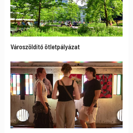
Városzöldítő ötletpályázat