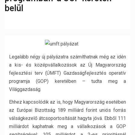
belül
Legalább négy új pályázatra számíthatnak még az idén
a kis- és középvállalkozások az Új Magyarország
fejlesztési terv (ÚMFT) Gazdaságfejlesztés operatív
programja (GOP) keretében – tudta meg a
Világgazdaság.
Ehhez kapcsolódik az is, hogy Magyarország esetében
az Európai Bizottság 189 milliárd forint uniós forrás
válságkezelő átcsoportosítását hagyta jóvá. Ebből 111
milliárdot kaphatnak meg a vállalkozások a GOP
segítségével: 105 milliárdot a 2-es prioritásnál