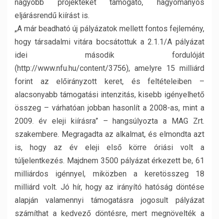
nagyobb projekteket támogató, hagyományos
eljárásrendű kiírást is.
„A már beadható új pályázatok mellett fontos fejlemény,
hogy társadalmi vitára bocsátottuk a 2.1.1/A pályázat
idei második fordulóját
(http://www.nfu.hu/content/3756), amelyre 15 milliárd
forint az előirányzott keret, és feltételeiben –
alacsonyabb támogatási intenzitás, kisebb igényelhető
összeg – várhatóan jobban hasonlít a 2008-as, mint a
2009. év eleji kiírásra” – hangsúlyozta a MAG Zrt.
szakembere. Megragadta az alkalmat, és elmondta azt
is, hogy az év eleji első körre óriási volt a
túljelentkezés. Majdnem 3500 pályázat érkezett be, 61
milliárdos igénnyel, miközben a keretösszeg 18
milliárd volt. Jó hír, hogy az irányító hatóság döntése
alapján valamennyi támogatásra jogosult pályázat
számíthat a kedvező döntésre, mert megnövelték a