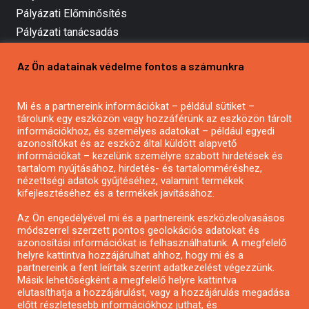
Pályázati Előminősítés
Pályázati tanácsadás
Pályázatírás vállalkozásoknak
Az Ön adatainak védelme fontos a számunkra
Mezőgazdasági pályázatírás
Pályázatírás magánszemélyeknek
Mi és a partnereink információkat – például sütiket –
Pályázatírás civil szervezeteknek
tárolunk egy eszközön vagy hozzáférünk az eszközön tárolt
Pályázatírás önkormányzatoknak
információkhoz, és személyes adatokat – például egyedi
azonosítókat és az eszköz által küldött alapvető
Pályázatfigyelés
információkat – kezelünk személyre szabott hirdetések és
Specifikus pályázatfigyelés vagy hírlevél
tartalom nyújtásához, hirdetés- és tartalomméréshez,
nézettségi adatok gyűjtéséhez, valamint termékek
kifejlesztéséhez és a termékek javításához.
PÁLYÁZATFIGYELŐ
Az Ön engedélyével mi és a partnereink eszközleolvasásos
módszerrel szerzett pontos geolokációs adatokat és
azonosítási információkat is felhasználhatunk. A megfelelő
helyre kattintva hozzájárulhat ahhoz, hogy mi és a
Pályázatok magánszemélyeknek
partnereink a fent leírtak szerint adatkezelést végezzünk.
Pályázatok civil szervezeteknek
Másik lehetőségként a megfelelő helyre kattintva
elutasíthatja a hozzájárulást, vagy a hozzájárulás megadása
Pályázatok vállalkozásoknak
előtt részletesebb információkhoz juthat, és