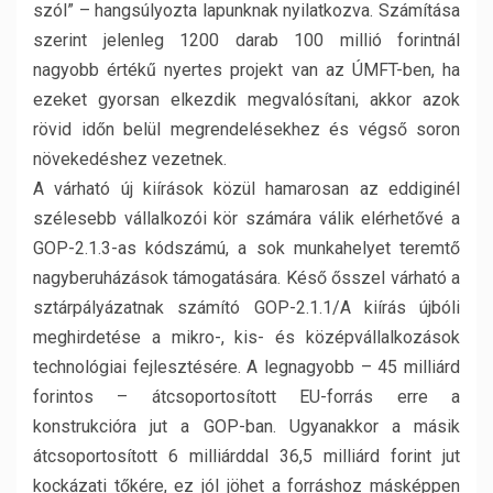
szól” – hangsúlyozta lapunknak nyilatkozva. Számítása
szerint jelenleg 1200 darab 100 millió forintnál
nagyobb értékű nyertes projekt van az ÚMFT-ben, ha
ezeket gyorsan elkezdik megvalósítani, akkor azok
rövid időn belül megrendelésekhez és végső soron
növekedéshez vezetnek.
A várható új kiírások közül hamarosan az eddiginél
szélesebb vállalkozói kör számára válik elérhetővé a
GOP-2.1.3-as kódszámú, a sok munkahelyet teremtő
nagyberuházások támogatására. Késő ősszel várható a
sztárpályázatnak számító GOP-2.1.1/A kiírás újbóli
meghirdetése a mikro-, kis- és középvállalkozások
technológiai fejlesztésére. A legnagyobb – 45 milliárd
forintos – átcsoportosított EU-forrás erre a
konstrukcióra jut a GOP-ban. Ugyanakkor a másik
átcsoportosított 6 milliárddal 36,5 milliárd forint jut
kockázati tőkére, ez jól jöhet a forráshoz másképpen