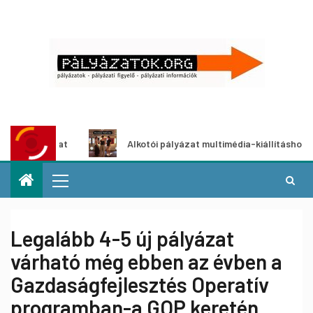
ályázat
Alkotói pályázat multimédia-kiállításhoz
Legalább 4-5 új pályázat
várható még ebben az évben a
Gazdaságfejlesztés Operatív
programban-a GOP keretén