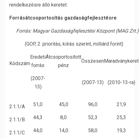
rendelkezésre álló keretet.
Forrásátcsoportosítás gazdaságfejlesztésre
Forrás: Magyar Gazdaságfejlesztési Központ (MAG Zrt.)
(GOP, 2. prioritás, kiírás szerint, milliárd forint)
Eredeti
Átcsoportosított
Összesen
Maradványkeret
Kódszám
forrás
pénz
(2007-
(2007-13)
(2010-13-ra)
13)
51,0
45,0
96,0
21,9
2.1.1/A
44,3
8,0
52,3
25,3
2.1.1/B
44,0
14,0
58,0
19,3
2.1.1/C