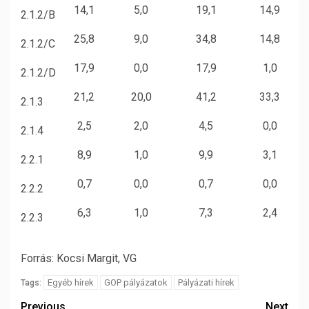
14,1
5,0
19,1
14,9
2.1.2/B
25,8
9,0
34,8
14,8
2.1.2/C
17,9
0,0
17,9
1,0
2.1.2/D
21,2
20,0
41,2
33,3
2.1.3
2,5
2,0
4,5
0,0
2.1.4
8,9
1,0
9,9
3,1
2.2.1
0,7
0,0
0,7
0,0
2.2.2
6,3
1,0
7,3
2,4
2.2.3
Forrás: Kocsi Margit, VG
Egyéb hírek
GOP pályázatok
Pályázati hírek
Tags:
Previous
Next