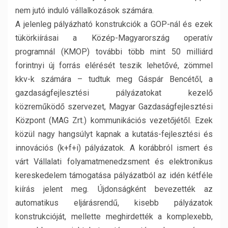
nem jutó induló vállalkozások számára.
A jelenleg pályázható konstrukciók a GOP-nál és ezek
tükörkiírásai a Közép-Magyarország operatív
programnál (KMOP) további több mint 50 milliárd
forintnyi új forrás elérését teszik lehetővé, zömmel
kkv-k számára – tudtuk meg Gáspár Bencétől, a
gazdaságfejlesztési pályázatokat kezelő
közreműködő szervezet, Magyar Gazdaságfejlesztési
Központ (MAG Zrt.) kommunikációs vezetőjétől. Ezek
közül nagy hangsúlyt kapnak a kutatás-fejlesztési és
innovációs (k+f+i) pályázatok. A korábbról ismert és
várt Vállalati folyamatmenedzsment és elektronikus
kereskedelem támogatása pályázatból az idén kétféle
kiírás jelent meg. Újdonságként bevezették az
automatikus eljárásrendű, kisebb pályázatok
konstrukcióját, mellette meghirdették a komplexebb,