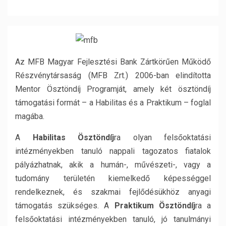
Az MFB Magyar Fejlesztési Bank Zártkörűen Működő
Részvénytársaság (MFB Zrt.) 2006-ban elindította
Mentor Ösztöndíj Programját, amely két ösztöndíj
támogatási formát – a Habilitas és a Praktikum – foglal
magába.
A
Habilitas Ösztöndíj
ra olyan felsőoktatási
intézményekben tanuló nappali tagozatos fiatalok
pályázhatnak, akik a humán-, művészeti-, vagy a
tudomány területén kiemelkedő képességgel
rendelkeznek, és szakmai fejlődésükhöz anyagi
támogatás szükséges. A
Praktikum Ösztöndíj
ra a
felsőoktatási intézményekben tanuló, jó tanulmányi