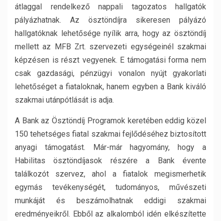
átlaggal rendelkező nappali tagozatos hallgatók
pályázhatnak. Az ösztöndíjra sikeresen pályázó
hallgatóknak lehetősége nyílik arra, hogy az ösztöndíj
mellett az MFB Zrt. szervezeti egységeinél szakmai
képzésen is részt vegyenek. E támogatási forma nem
csak gazdasági, pénzügyi vonalon nyújt gyakorlati
lehetőséget a fiataloknak, hanem egyben a Bank kiváló
szakmai utánpótlását is adja.
A Bank az Ösztöndíj Programok keretében eddig közel
150 tehetséges fiatal szakmai fejlődéséhez biztosított
anyagi támogatást. Már-már hagyomány, hogy a
Habilitas ösztöndíjasok részére a Bank évente
találkozót szervez, ahol a fiatalok megismerhetik
egymás tevékenységét, tudományos, művészeti
munkáját és beszámolhatnak eddigi szakmai
eredményeikről. Ebből az alkalomból idén elkészítette