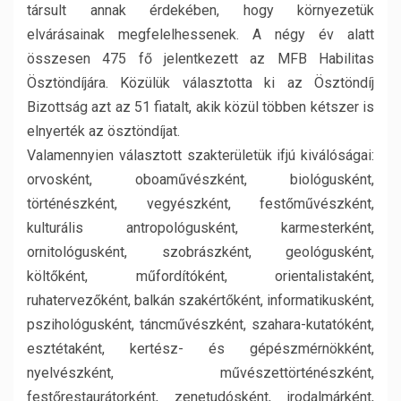
társult annak érdekében, hogy környezetük
elvárásainak megfelelhessenek. A négy év alatt
összesen 475 fő jelentkezett az MFB Habilitas
Ösztöndíjára. Közülük választotta ki az Ösztöndíj
Bizottság azt az 51 fiatalt, akik közül többen kétszer is
elnyerték az ösztöndíjat.
Valamennyien választott szakterületük ifjú kiválóságai:
orvosként, oboaművészként, biológusként,
történészként, vegyészként, festőművészként,
kulturális antropológusként, karmesterként,
ornitológusként, szobrászként, geológusként,
költőként, műfordítóként, orientalistaként,
ruhatervezőként, balkán szakértőként, informatikusként,
pszihológusként, táncművészként, szahara-kutatóként,
esztétaként, kertész- és gépészmérnökként,
nyelvészként, művészettörténészként,
festőrestaurátorként, zenetudósként, irodalmárként,