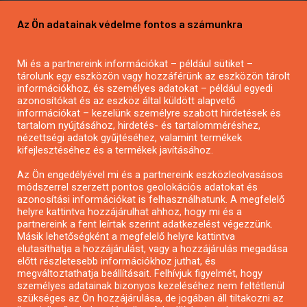
Pályázatírás vállalkozásoknak
Az Ön adatainak védelme fontos a számunkra
Mezőgazdasági pályázatírás
Pályázatírás magánszemélyeknek
Mi és a partnereink információkat – például sütiket –
Pályázatírás civil szervezeteknek
tárolunk egy eszközön vagy hozzáférünk az eszközön tárolt
Pályázatírás önkormányzatoknak
információkhoz, és személyes adatokat – például egyedi
azonosítókat és az eszköz által küldött alapvető
Pályázatfigyelés
információkat – kezelünk személyre szabott hirdetések és
Specifikus pályázatfigyelés vagy hírlevél
tartalom nyújtásához, hirdetés- és tartalomméréshez,
nézettségi adatok gyűjtéséhez, valamint termékek
kifejlesztéséhez és a termékek javításához.
PÁLYÁZATFIGYELŐ
Az Ön engedélyével mi és a partnereink eszközleolvasásos
módszerrel szerzett pontos geolokációs adatokat és
azonosítási információkat is felhasználhatunk. A megfelelő
helyre kattintva hozzájárulhat ahhoz, hogy mi és a
Pályázatok magánszemélyeknek
partnereink a fent leírtak szerint adatkezelést végezzünk.
Pályázatok civil szervezeteknek
Másik lehetőségként a megfelelő helyre kattintva
elutasíthatja a hozzájárulást, vagy a hozzájárulás megadása
Pályázatok vállalkozásoknak
előtt részletesebb információkhoz juthat, és
Önkormányzati pályázatok
megváltoztathatja beállításait. Felhívjuk figyelmét, hogy
személyes adatainak bizonyos kezeléséhez nem feltétlenül
Mezőgazdasági pályázatok
szükséges az Ön hozzájárulása, de jogában áll tiltakozni az
Falusi turizmus pályázatok