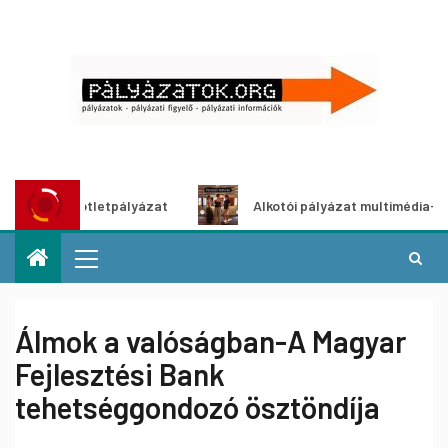
ítő ötletpályázat
Alkotói pályázat multimédia-kiállításh
Álmok a valóságban-A Magyar
Fejlesztési Bank
tehetséggondozó ösztöndíja