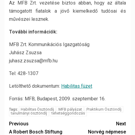
Az MFB Zrt. vezetése biztos abban, hogy az általa
támogatott fiatalok a jövő kiemelkedő tudósai és
művészei lesznek.
További információk:
MFB Zrt. Kommunikációs Igazgatóság
Juhász Zsuzsa
juhasz.zsuzsa@mfb.hu
Tel: 428-1307
Letölthető dokumentum:
Habilitas füzet
Forrás: MFB, Budapest, 2009. szeptember 16.
Habilitas Ösztöndíj
MFB pályázat
Praktikum Ösztöndíj
Tags:
tanulmányi ösztöndíj
tehetséggondozás
Previous
Next
A Robert Bosch Stiftung
Norvég népmese