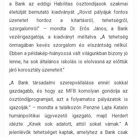
a Bank az eddigi Habilitas ösztöndíjasok szakmai
életútját bemutató kiadványát. „Rövid pályájuk fontos
üzenetet hordoz a kitartásról, tehetségről,
szorgalomról” – mondta Dr. Erős János, a Bank
vezérigazgatója, a kiadványt méltatva. „A tehetség
önmagában kevés szorgalom és elszántság nélkül.
Ebben a példakép-hiányossá vált világunkban bizony jó
lenne, ha sok általános iskolás is elolvasná az előttük
járó korosztály üzeneteit.”
„A Bank társadalmi szerepvállalása ennél sokkal
gazdagabb, és hogy az MFB komolyan gondolja az
ösztöndíjprogramjait, azt a folyamatos pályázatok is
igazolják.” – mondta a találkozón Penzné Lajta Katalin
humánpolitikai ügyvezető igazgató, majd Herdert
idézte: „Kinek sok adatott, attól sokat várnak.” A
jelenlévők tehetséget kaptak, amelyhez a Bank csak