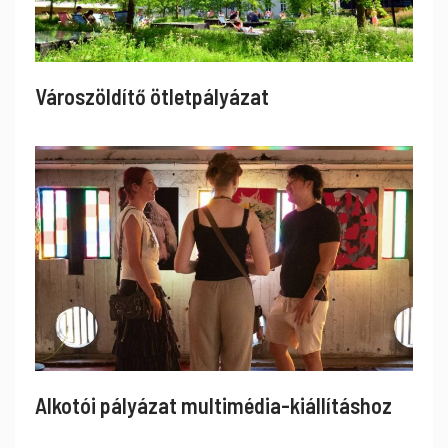
Városzöldítő ötletpályázat
Alkotói pályázat multimédia-kiállításhoz