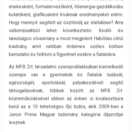
énekesként, formatervezőként, hőenergia-gazdálkodás
kutatóként, grafikusként kívánnak eredményeket elérni.
Hogy mennyit segített az ösztöndíj az életükben? Arra
vallomásaikból lehet következtetni. Kiváló és
tanulságos olvasmány a most megjelent Habilitas című
kiadvány, amit valóban érdemes széles körben
bemutatni és felhívni a figyelmet ezekre a fiatalokra.
Az MFB Zrt. társadalmi szerepvállalásában kiemelkedő
szerepe van a gyermekek és fiatalok tudását,
egészségét, sportolását, pályakezdését segítő
támogatásoknak, többek között az MFB Zrt.
közreműködésével ebben az évben is kiválasztásra
kerül az a 10 tehetséges ifjú tudós, akik 2009-ben a
Junior Prima Magyar tudomány kategória díjazottjai
lesznek.