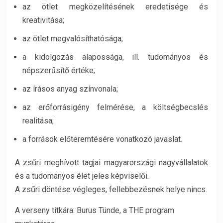
az ötlet megközelítésének eredetisége és
kreativitása;
az ötlet megvalósíthatósága;
a kidolgozás alapossága, ill. tudományos és
népszerűsítő értéke;
az írásos anyag színvonala;
az erőforrásigény felmérése, a költségbecslés
realitása;
a források előteremtésére vonatkozó javaslat.
A zsűri meghívott tagjai magyarországi nagyvállalatok
és a tudományos élet jeles képviselői.
A zsűri döntése végleges, fellebbezésnek helye nincs.
A verseny titkára: Burus Tünde, a THE program