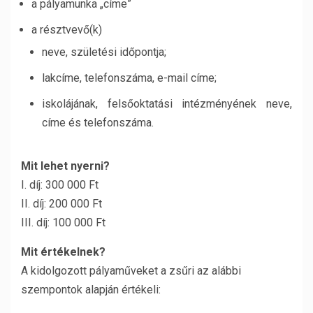
a pályamunka „címe”
a résztvevő(k)
neve, születési időpontja;
lakcíme, telefonszáma, e-mail címe;
iskolájának, felsőoktatási intézményének neve,
címe és telefonszáma.
Mit lehet nyerni?
I. díj: 300 000 Ft
II. díj: 200 000 Ft
III. díj: 100 000 Ft
Mit értékelnek?
A kidolgozott pályaműveket a zsűri az alábbi
szempontok alapján értékeli: