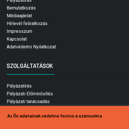
Pályázatírás
Bemutatkozás
Médiaajánlat
Hírlevél feliratkozás
Impresszum
Kapcsolat
Adatvédelmi Nyilatkozat
SZOLGÁLTATÁSOK
Pályázatírás
Pályázati Előminősítés
Pályázati tanácsadás
Pályázatírás vállalkozásoknak
Az Ön adatainak védelme fontos a számunkra
Mezőgazdasági pályázatírás
Pályázatírás magánszemélyeknek