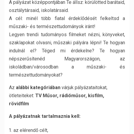
A pályázat középpontjában Te állsz: körülötted barátaid,
osztálytársaid, iskolatársaid.
A cél: minél több fiatal érdeklődését felkeltsd a
műszaki- és természettudományok iránt!
Legyen trendi tudományos filmeket nézni, könyveket,
szaklapokat olvasni, műszaki pályára lépni! Te hogyan
indulnál el? Téged mi érdekelne? Te hogyan
népszerűsítenéd Magyarországon, az
iskoládban/városodban a műszaki- és
természettudományokat?
Az
alábbi kategóriában
várjuk pályázataitokat,
ötleteiteket:
TV Műsor, rádióműsor, kisfilm,
rövidfilm
A pályázatnak tartalmaznia kell:
az elérendő célt,