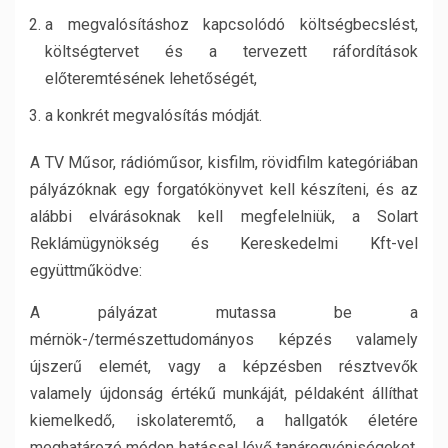
a megvalósításhoz kapcsolódó költségbecslést,
költségtervet és a tervezett ráfordítások
előteremtésének lehetőségét,
a konkrét megvalósítás módját.
A TV Műsor, rádióműsor, kisfilm, rövidfilm kategóriában
pályázóknak egy forgatókönyvet kell készíteni, és az
alábbi elvárásoknak kell megfelelniük, a Solart
Reklámügynökség és Kereskedelmi Kft-vel
együttműködve:
A pályázat mutassa be a
mérnök-/természettudományos képzés valamely
újszerű elemét, vagy a képzésben résztvevők
valamely újdonság értékű munkáját, példaként állíthat
kiemelkedő, iskolateremtő, a hallgatók életére
meghatározó módon hatással lévő tanáregyéniségeket,