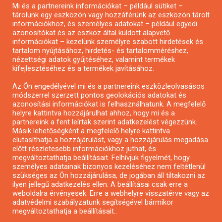
Mi és a partnereink információkat – például sütiket –
Pályázatírás civil szervezeteknek
tárolunk egy eszközön vagy hozzáférünk az eszközön tárolt
Pályázatírás önkormányzatoknak
információkhoz, és személyes adatokat – például egyedi
azonosítókat és az eszköz által küldött alapvető
Pályázatfigyelés
információkat – kezelünk személyre szabott hirdetések és
Specifikus pályázatfigyelés vagy hírlevél
tartalom nyújtásához, hirdetés- és tartalomméréshez,
nézettségi adatok gyűjtéséhez, valamint termékek
kifejlesztéséhez és a termékek javításához.
PÁLYÁZATFIGYELŐ
Az Ön engedélyével mi és a partnereink eszközleolvasásos
módszerrel szerzett pontos geolokációs adatokat és
azonosítási információkat is felhasználhatunk. A megfelelő
helyre kattintva hozzájárulhat ahhoz, hogy mi és a
Pályázatok magánszemélyeknek
partnereink a fent leírtak szerint adatkezelést végezzünk.
Pályázatok civil szervezeteknek
Másik lehetőségként a megfelelő helyre kattintva
elutasíthatja a hozzájárulást, vagy a hozzájárulás megadása
Pályázatok vállalkozásoknak
előtt részletesebb információkhoz juthat, és
Önkormányzati pályázatok
megváltoztathatja beállításait. Felhívjuk figyelmét, hogy
személyes adatainak bizonyos kezeléséhez nem feltétlenül
Mezőgazdasági pályázatok
szükséges az Ön hozzájárulása, de jogában áll tiltakozni az
Falusi turizmus pályázatok
ilyen jellegű adatkezelés ellen. A beállításai csak erre a
weboldalra érvényesek. Erre a webhelyre visszatérve vagy az
Napelem pályázatok
adatvédelmi szabályzatunk segítségével bármikor
GINOP pályázatok
megváltoztathatja a beállításait..