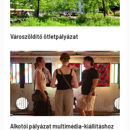
Városzöldítő ötletpályázat
Alkotói pályázat multimédia-kiállításhoz