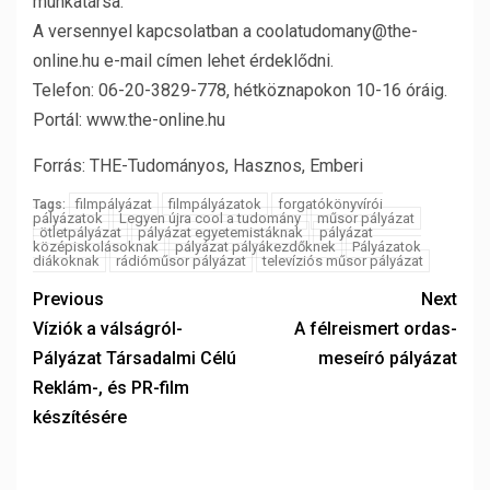
munkatársa.
A versennyel kapcsolatban a coolatudomany@the-
online.hu e-mail címen lehet érdeklődni.
Telefon: 06-20-3829-778, hétköznapokon 10-16 óráig.
Portál: www.the-online.hu
Forrás: THE-Tudományos, Hasznos, Emberi
filmpályázat
filmpályázatok
forgatókönyvírói
Tags:
pályázatok
Legyen újra cool a tudomány
műsor pályázat
ötletpályázat
pályázat egyetemistáknak
pályázat
középiskolásoknak
pályázat pályákezdőknek
Pályázatok
diákoknak
rádióműsor pályázat
televíziós műsor pályázat
Previous
Next
Víziók a válságról-
A félreismert ordas-
Pályázat Társadalmi Célú
meseíró pályázat
Reklám-, és PR-film
készítésére