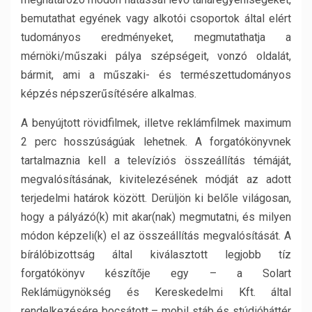
bemutathat egyének vagy alkotói csoportok által elért
tudományos eredményeket, megmutathatja a
mérnöki/műszaki pálya szépségeit, vonzó oldalát,
bármit, ami a műszaki- és természettudományos
képzés népszerűsítésére alkalmas.
A benyújtott rövidfilmek, illetve reklámfilmek maximum
2 perc hosszúságúak lehetnek. A forgatókönyvnek
tartalmaznia kell a televíziós összeállítás témáját,
megvalósításának, kivitelezésének módját az adott
terjedelmi határok között. Derüljön ki belőle világosan,
hogy a pályázó(k) mit akar(nak) megmutatni, és milyen
módon képzeli(k) el az összeállítás megvalósítását. A
bírálóbizottság által kiválasztott legjobb tíz
forgatókönyv készítője egy – a Solart
Reklámügynökség és Kereskedelmi Kft. által
rendelkezésére bocsátott – mobil stáb és stúdióháttér