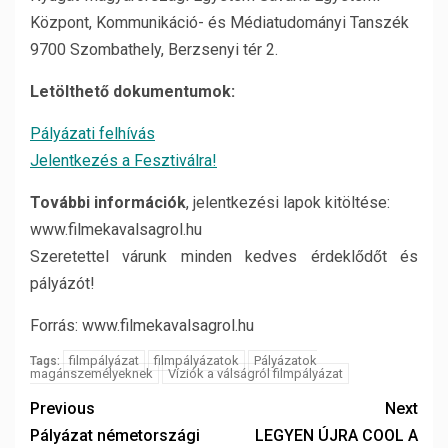
Központ, Kommunikáció- és Médiatudományi Tanszék
9700 Szombathely, Berzsenyi tér 2.
Letölthető dokumentumok:
Pályázati felhívás
Jelentkezés a Fesztiválra!
További információk
, jelentkezési lapok kitöltése:
www.filmekavalsagrol.hu
Szeretettel várunk minden kedves érdeklődőt és
pályázót!
Forrás: www.filmekavalsagrol.hu
filmpályázat
filmpályázatok
Pályázatok
Tags:
magánszemélyeknek
Víziók a válságról filmpályázat
Previous
Next
Pályázat németországi
LEGYEN ÚJRA COOL A