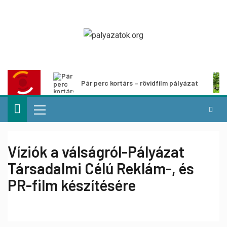
Pár perc kortárs – rövidfilm pályázat
Víziók a válságról-Pályázat
Társadalmi Célú Reklám-, és
PR-film készítésére