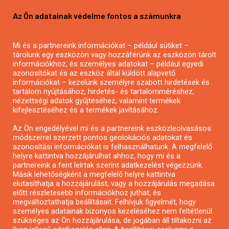
Pályázatírás vállalkozásoknak
Az Ön adatainak védelme fontos a számunkra
Mezőgazdasági pályázatírás
Pályázatírás magánszemélyeknek
Mi és a partnereink információkat – például sütiket –
Pályázatírás civil szervezeteknek
tárolunk egy eszközön vagy hozzáférünk az eszközön tárolt
Pályázatírás önkormányzatoknak
információkhoz, és személyes adatokat – például egyedi
azonosítókat és az eszköz által küldött alapvető
Pályázatfigyelés
információkat – kezelünk személyre szabott hirdetések és
Specifikus pályázatfigyelés vagy hírlevél
tartalom nyújtásához, hirdetés- és tartalomméréshez,
nézettségi adatok gyűjtéséhez, valamint termékek
kifejlesztéséhez és a termékek javításához.
PÁLYÁZATFIGYELŐ
Az Ön engedélyével mi és a partnereink eszközleolvasásos
módszerrel szerzett pontos geolokációs adatokat és
azonosítási információkat is felhasználhatunk. A megfelelő
helyre kattintva hozzájárulhat ahhoz, hogy mi és a
Pályázatok magánszemélyeknek
partnereink a fent leírtak szerint adatkezelést végezzünk.
Pályázatok civil szervezeteknek
Másik lehetőségként a megfelelő helyre kattintva
elutasíthatja a hozzájárulást, vagy a hozzájárulás megadása
Pályázatok vállalkozásoknak
előtt részletesebb információkhoz juthat, és
Önkormányzati pályázatok
megváltoztathatja beállításait. Felhívjuk figyelmét, hogy
személyes adatainak bizonyos kezeléséhez nem feltétlenül
Mezőgazdasági pályázatok
szükséges az Ön hozzájárulása, de jogában áll tiltakozni az
Falusi turizmus pályázatok