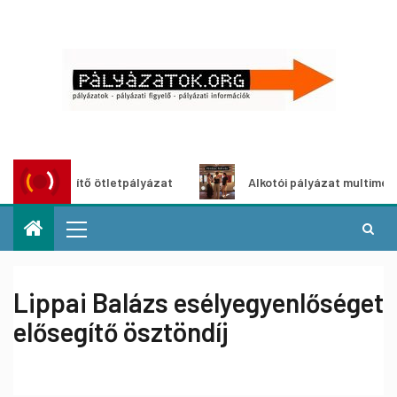
szöldítő ötletpályázat
Alkotói pályázat multimédia-kiállí
Lippai Balázs esélyegyenlőséget
elősegítő ösztöndíj