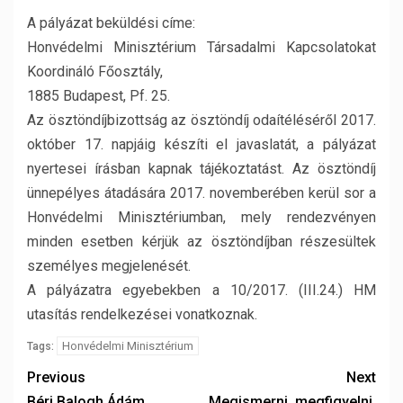
A pályázat beküldési címe:
Honvédelmi Minisztérium Társadalmi Kapcsolatokat
Koordináló Főosztály,
1885 Budapest, Pf. 25.
Az ösztöndíjbizottság az ösztöndíj odaítéléséről 2017.
október 17. napjáig készíti el javaslatát, a pályázat
nyertesei írásban kapnak tájékoztatást. Az ösztöndíj
ünnepélyes átadására 2017. novemberében kerül sor a
Honvédelmi Minisztériumban, mely rendezvényen
minden esetben kérjük az ösztöndíjban részesültek
személyes megjelenését.
A pályázatra egyebekben a 10/2017. (III.24.) HM
utasítás rendelkezései vonatkoznak.
Honvédelmi Minisztérium
Tags:
Previous
Next
Béri Balogh Ádám
Megismerni, megfigyelni,