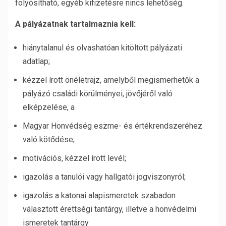
folyósítható, egyéb kifizetésre nincs lehetőség.
A pályázatnak tartalmaznia kell:
hiánytalanul és olvashatóan kitöltött pályázati
adatlap;
kézzel írott önéletrajz, amelyből megismerhetők a
pályázó családi körülményei, jövőjéről való
elképzelése, a
Magyar Honvédség eszme- és értékrendszeréhez
való kötődése;
motivációs, kézzel írott levél;
igazolás a tanulói vagy hallgatói jogviszonyról;
igazolás a katonai alapismeretek szabadon
választott érettségi tantárgy, illetve a honvédelmi
ismeretek tantárgy