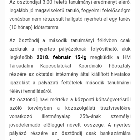
Az ösztöndíjat 3,00 feletti tanulmányi eredményt elérő,
legalább jó magaviseletű tanuló, fegyelmi felelősségre
vonásban nem részesült hallgató nyerheti el egy tanév
(10 hónap) időtartamra.
Az ösztöndíj a második tanulmányi félévben csak
azoknak a nyertes pályázóknak folyósítható, akik
legkésőbb
2018. február 15-ig
megküldik a HM
Társadalmi Kapcsolatokat Koordináló Főosztály
részére az oktatási intézmény által kiállított hivatalos
igazolást a pályázati feltételek második tanulmányi
félévi fennállásáról.
Az ösztöndíj havi mértéke a központi költségvetésről
szóló törvényben a közszolgálati tisztviselőkre
vonatkozó illetményalap 25%-ának személyi
jövedelemadó előleggel növelt összege. A nyertes
pályázó részére az ösztöndíj csak bankszámlára