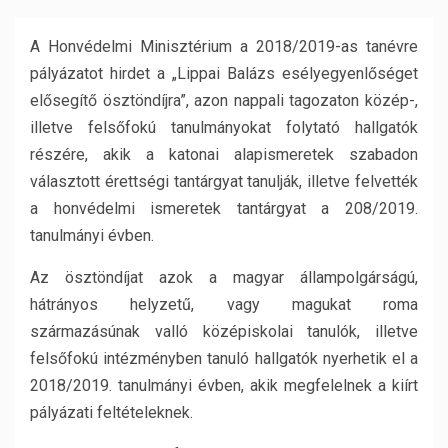
A Honvédelmi Minisztérium a 2018/2019-as tanévre
pályázatot hirdet a „Lippai Balázs esélyegyenlőséget
elősegítő ösztöndíjra”, azon nappali tagozaton közép-,
illetve felsőfokú tanulmányokat folytató hallgatók
részére, akik a katonai alapismeretek szabadon
választott érettségi tantárgyat tanulják, illetve felvették
a honvédelmi ismeretek tantárgyat a 208/2019.
tanulmányi évben.
Az ösztöndíjat azok a magyar állampolgárságú,
hátrányos helyzetű, vagy magukat roma
származásúnak valló középiskolai tanulók, illetve
felsőfokú intézményben tanuló hallgatók nyerhetik el a
2018/2019. tanulmányi évben, akik megfelelnek a kiírt
pályázati feltételeknek.