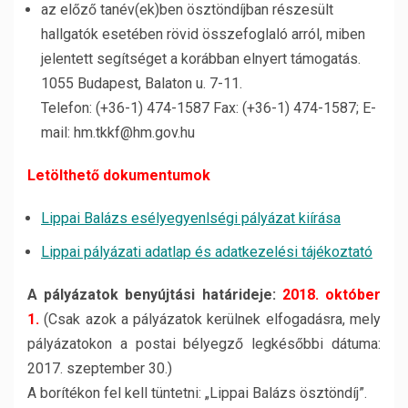
az előző tanév(ek)ben ösztöndíjban részesült
hallgatók esetében rövid összefoglaló arról, miben
jelentett segítséget a korábban elnyert támogatás.
1055 Budapest, Balaton u. 7-11.
Telefon: (+36-1) 474-1587 Fax: (+36-1) 474-1587; E-
mail: hm.tkkf@hm.gov.hu
Letölthető dokumentumok
Lippai Balázs esélyegyenlségi pályázat kiírása
Lippai pályázati adatlap és adatkezelési tájékoztató
A pályázatok benyújtási határideje:
2018. október
1.
(Csak azok a pályázatok kerülnek elfogadásra, mely
pályázatokon a postai bélyegző legkésőbbi dátuma:
2017. szeptember 30.)
A borítékon fel kell tüntetni: „Lippai Balázs ösztöndíj”.