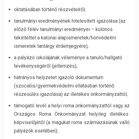
oktatásában történő részvételről;
tanulmányi eredményének hitelesített igazolása (az
előző félév tanulmányi eredményei – különös
tekintettel a katonai alapismeretek/honvédelmi
ismeretek tantárgy érdemjegyére);
a pályázó iskolájának véleménye a tanuló/hallgató
tevékenységéről (jellemzés);
hátrányos helyzetet igazoló dokumentum
(szociális/gyermekvédelmi ellátásban történő
részesülés igazolása) az illetékes önkormányzattól;
támogató levél a helyi roma önkormányzattól vagy az
Országos Roma Önkormányzat helyileg illetékes
képviselőjétől (a magukat roma származásúnak valló
pályázók esetében);