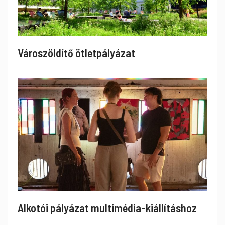
Városzöldítő ötletpályázat
Alkotói pályázat multimédia-kiállításhoz