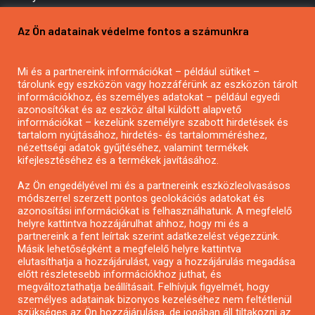
Pályázatírás vállalkozásoknak
Az Ön adatainak védelme fontos a számunkra
Mezőgazdasági pályázatírás
Pályázatírás magánszemélyeknek
Mi és a partnereink információkat – például sütiket –
Pályázatírás civil szervezeteknek
tárolunk egy eszközön vagy hozzáférünk az eszközön tárolt
Pályázatírás önkormányzatoknak
információkhoz, és személyes adatokat – például egyedi
azonosítókat és az eszköz által küldött alapvető
Pályázatfigyelés
információkat – kezelünk személyre szabott hirdetések és
Specifikus pályázatfigyelés vagy hírlevél
tartalom nyújtásához, hirdetés- és tartalomméréshez,
nézettségi adatok gyűjtéséhez, valamint termékek
kifejlesztéséhez és a termékek javításához.
PÁLYÁZATFIGYELŐ
Az Ön engedélyével mi és a partnereink eszközleolvasásos
módszerrel szerzett pontos geolokációs adatokat és
azonosítási információkat is felhasználhatunk. A megfelelő
helyre kattintva hozzájárulhat ahhoz, hogy mi és a
Pályázatok magánszemélyeknek
partnereink a fent leírtak szerint adatkezelést végezzünk.
Pályázatok civil szervezeteknek
Másik lehetőségként a megfelelő helyre kattintva
elutasíthatja a hozzájárulást, vagy a hozzájárulás megadása
Pályázatok vállalkozásoknak
előtt részletesebb információkhoz juthat, és
Önkormányzati pályázatok
megváltoztathatja beállításait. Felhívjuk figyelmét, hogy
személyes adatainak bizonyos kezeléséhez nem feltétlenül
Mezőgazdasági pályázatok
szükséges az Ön hozzájárulása, de jogában áll tiltakozni az