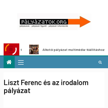
lyázat
Alkotói pályázat multimédia-kiállításhoz
Liszt Ferenc és az irodalom
pályázat