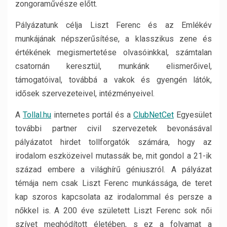
zongoraművésze előtt.
Pályázatunk célja Liszt Ferenc és az Emlékév
munkájának népszerűsítése, a klasszikus zene és
értékének megismertetése olvasóinkkal, számtalan
csatornán keresztül, munkánk elismerőivel,
támogatóival, továbbá a vakok és gyengén látók,
idősek szervezeteivel, intézményeivel.
A
Tollal.hu
internetes portál és a
ClubNetCet
Egyesület
további partner civil szervezetek bevonásával
pályázatot hirdet tollforgatók számára, hogy az
irodalom eszközeivel mutassák be, mit gondol a 21-ik
század embere a világhírű géniuszról. A pályázat
témája nem csak Liszt Ferenc munkássága, de teret
kap szoros kapcsolata az irodalommal és persze a
nőkkel is. A 200 éve született Liszt Ferenc sok női
szívet meghódított életében, s ez a folyamat a