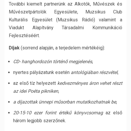
További kiemelt partnerünk az Alkotók, Művészek és
Művészetpártolók Egyesülete, Muzsikus Club
Kulturális Egyesület (Muzsikus Rádió) valamint a
Viadukt Alapítvány Társadalmi Kommunikáció
Fejlesztéséért.
Díjak
(sorrend alapján, a terjedelem mértékéig):
CD- hanghordozón történő megjelenés
,
nyertes pályázatunk esetén
antológiában részvétel
,
az első tíz helyezett
kedvezményes áron vehet részt
az idei Poéta pikniken
,
a díjazottak ünnepi műsorban mutatkozhatnak be
,
20-15-10 ezer forint értékű könyvcsomag
az első
három legjobb szerzőnek.