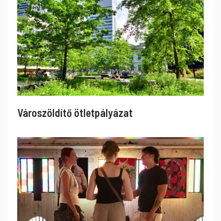
Városzöldítő ötletpályázat