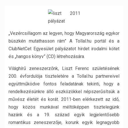
„Vezércsillagom az legyen, hogy Magyarország egykor
büszkén mutathasson rám” A Tollal.hu portál és a
ClubNetCet Egyesület pályázatot hirdet irodalmi kötet
és „hangos könyv” (CD) létrehozására.
Világhírű zeneszerzőnk, Liszt Ferenc születésének
200. évfordulója tiszteletére a Tollal.hu partnereivel
együttműködve fontos feladatának tekinti, hogy a
rendelkezésünkre álló eszközökkel népszerűsítsük a
művész életét és korát. 2011-ben elérkezett az idő,
hogy közös munkával méltóképpen tisztelegjünk
hazánk és a 19. század egyik legjelentősebb
romantikus zeneszerzője, korunk egyik legnagyobb