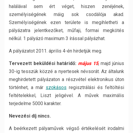
halálával sem ért véget, hiszen zenéjének,
személyiségének máig sok csodálója akad.
Személyiségének ezen területe is megihletheti a
pályázatra jelentkezőket, műfaji, formai megkötés
nélkül. 1 pályázó maximum 3 írással pályázhat.
A pályázatot 2011. április 4-én hirdetjük meg.
Tervezett beküldési határidő:
május 15
, majd június
30-ig tesszük közzé a nyertesek névsorát. Az általunk
meghirdetett pályázaton a részvétel elektronikus úton
történhet, a már
szokásos
regisztrálási és feltöltési
feltételekkel, Liszt jeligével. A művek maximális
terjedelme 5000 karakter.
Nevezési díj nincs.
A beérkezett pályaművek végső értékelését irodalmi