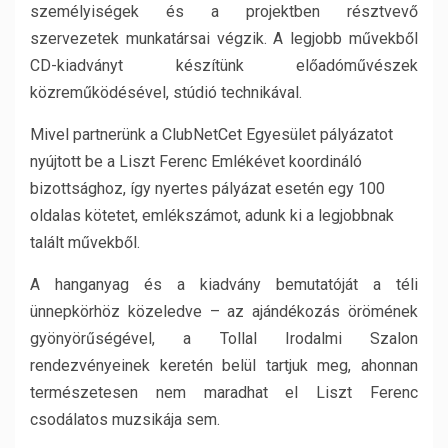
személyiségek és a projektben résztvevő
szervezetek munkatársai végzik. A legjobb művekből
CD-kiadványt készítünk előadóművészek
közreműködésével, stúdió technikával.
Mivel partnerünk a ClubNetCet Egyesület pályázatot
nyújtott be a Liszt Ferenc Emlékévet koordináló
bizottsághoz, így nyertes pályázat esetén egy 100
oldalas kötetet, emlékszámot, adunk ki a legjobbnak
talált művekből.
A hanganyag és a kiadvány bemutatóját a téli
ünnepkörhöz közeledve – az ajándékozás örömének
gyönyörűségével, a Tollal Irodalmi Szalon
rendezvényeinek keretén belül tartjuk meg, ahonnan
természetesen nem maradhat el Liszt Ferenc
csodálatos muzsikája sem.