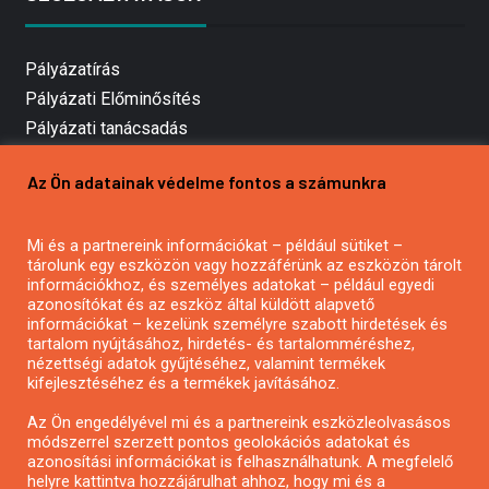
Pályázatírás
Pályázati Előminősítés
Pályázati tanácsadás
Pályázatírás vállalkozásoknak
Az Ön adatainak védelme fontos a számunkra
Mezőgazdasági pályázatírás
Pályázatírás magánszemélyeknek
Mi és a partnereink információkat – például sütiket –
Pályázatírás civil szervezeteknek
tárolunk egy eszközön vagy hozzáférünk az eszközön tárolt
Pályázatírás önkormányzatoknak
információkhoz, és személyes adatokat – például egyedi
azonosítókat és az eszköz által küldött alapvető
Pályázatfigyelés
információkat – kezelünk személyre szabott hirdetések és
Specifikus pályázatfigyelés vagy hírlevél
tartalom nyújtásához, hirdetés- és tartalomméréshez,
nézettségi adatok gyűjtéséhez, valamint termékek
kifejlesztéséhez és a termékek javításához.
PÁLYÁZATFIGYELŐ
Az Ön engedélyével mi és a partnereink eszközleolvasásos
módszerrel szerzett pontos geolokációs adatokat és
azonosítási információkat is felhasználhatunk. A megfelelő
helyre kattintva hozzájárulhat ahhoz, hogy mi és a
Pályázatok magánszemélyeknek