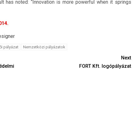
lt has noted: “Innovation is more powerful when it springs
014.
esigner
ői pályázat
Nemzetközi pályázatok
Next
édelmi
FORT Kft. logópályázat