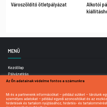
Városzöldítő ötletpályázat
Alkotói p
kiállításh
MENÜ
Kezdőlap
Pályázatírás
Az Ön adatainak védelme fontos a számunkra
Bemutatkozás
Médiaajánlat
Hírlevél feliratkozás
Mi és a partnereink információkat – például sütiket – tárolunk
személyes adatokat – például egyedi azonosítókat és az eszköz 
Impresszum
hirdetések és tartalom nyújtásához, hirdetés- és tartalommérés
Kapcsolat