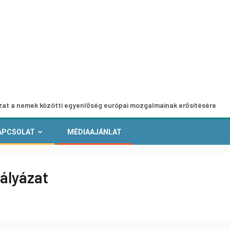
k közötti egyenlőség európai mozgalmainak erősítésére
E
APCSOLAT
MÉDIAAJÁNLAT
pályázat