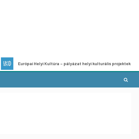
urópai Helyi Kultúra – pályázat helyi kulturális projektek fejlesztésére