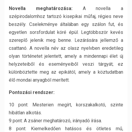
Novella meghatározása:
A novella a
szépirodalomhoz tartozó kisepikai műfaj, régies neve
beszély. Cselekménye általában egy szálon fut, és
egyetlen sorsfordulat köré épül. Legtöbbször kevés
szereplő jelenik meg benne. Lezárására jellemző a
csattanó. A novella név az olasz nyelvben eredetileg
olyan történetet jelentett, amely a mindennapi élet új
helyzeteiből és eseményeiből veszi tárgyát; ez
különböztette meg az epikától, amely a köztudatban
élő mondai anyagból merített.
Pontozási rendszer:
10 pont: Mesterien megírt, korszakalkotó, szinte
hibátlan alkotás.
9 pont: A zsáner meghatározó, irányadó írása.
8 pont: Kiemelkedően hatásos és ötletes mű,