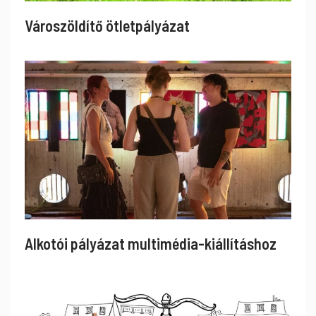
Városzöldítő ötletpályázat
Alkotói pályázat multimédia-kiállításhoz