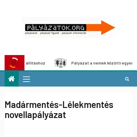
ia-kiállításhoz
Pályázat a nemek közötti egyenlőség eur
Madármentés-Lélekmentés
novellapályázat