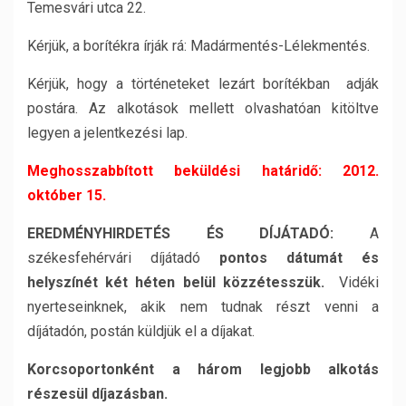
Temesvári utca 22.
Kérjük, a borítékra írják rá: Madármentés-Lélekmentés.
Kérjük, hogy a történeteket lezárt borítékban adják
postára. Az alkotások mellett olvashatóan kitöltve
legyen a jelentkezési lap.
Meghosszabbított beküldési határidő:
2012.
október 15.
EREDMÉNYHIRDETÉS ÉS DÍJÁTADÓ:
A
székesfehérvári díjátadó
pontos dátumát és
helyszínét két héten belül közzétesszük.
Vidéki
nyerteseinknek, akik nem tudnak részt venni a
díjátadón, postán küldjük el a díjakat.
Korcsoportonként a három legjobb alkotás
részesül díjazásban.