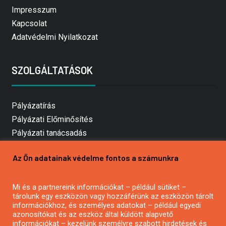
Impresszum
Kapcsolat
Adatvédelmi Nyilatkozat
SZOLGÁLTATÁSOK
Pályázatírás
Pályázati Előminősítés
Pályázati tanácsadás
Pályázatírás vállalkozásoknak
Az Ön adatainak védelme fontos a számunkra
Mezőgazdasági pályázatírás
Pályázatírás magánszemélyeknek
Mi és a partnereink információkat – például sütiket –
Pályázatírás civil szervezeteknek
tárolunk egy eszközön vagy hozzáférünk az eszközön tárolt
Pályázatírás önkormányzatoknak
információkhoz, és személyes adatokat – például egyedi
azonosítókat és az eszköz által küldött alapvető
Pályázatfigyelés
információkat – kezelünk személyre szabott hirdetések és