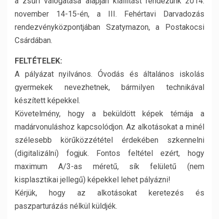
a zsűri válogatása alapján kiállítást rendezünk 2014.
november 14-15-én, a III. Fehértavi Darvadozás
rendezvényközpontjában Szatymazon, a Postakocsi
Csárdában.
FELTÉTELEK:
A pályázat nyilvános. Óvodás és általános iskolás
gyermekek nevezhetnek, bármilyen technikával
készített képekkel.
Követelmény, hogy a beküldött képek témája a
madárvonuláshoz kapcsolódjon. Az alkotásokat a minél
szélesebb körűközzététel érdekében szkennelni
(digitalizálni) fogjuk. Fontos feltétel ezért, hogy
maximum A/3-as méretű, sík felületű (nem
kisplasztikai jellegű) képekkel lehet pályázni!
Kérjük, hogy az alkotásokat keretezés és
paszparturázás nélkül küldjék.