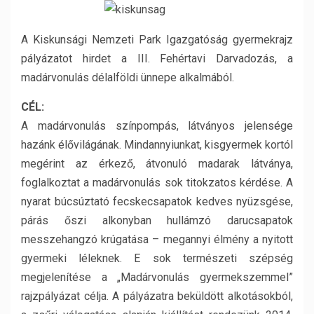
A Kiskunsági Nemzeti Park Igazgatóság gyermekrajz
pályázatot hirdet a III. Fehértavi Darvadozás, a
madárvonulás délalföldi ünnepe alkalmából.
CÉL:
A madárvonulás színpompás, látványos jelensége
hazánk élővilágának. Mindannyiunkat, kisgyermek kortól
megérint az érkező, átvonuló madarak látványa,
foglalkoztat a madárvonulás sok titokzatos kérdése. A
nyarat búcsúztató fecskecsapatok kedves nyüzsgése,
párás őszi alkonyban hullámzó darucsapatok
messzehangzó krúgatása – megannyi élmény a nyitott
gyermeki léleknek. E sok természeti szépség
megjelenítése a „Madárvonulás gyermekszemmel”
rajzpályázat célja. A pályázatra beküldött alkotásokból,