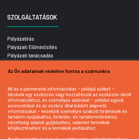
SZOLGÁLTATÁSOK
Pályázatírás
Pályázati Előminősítés
Pályázati tanácsadás
Pályázatírás vállalkozásoknak
Az Ön adatainak védelme fontos a számunkra
Mezőgazdasági pályázatírás
Pályázatírás magánszemélyeknek
Mi és a partnereink információkat – például sütiket –
Pályázatírás civil szervezeteknek
tárolunk egy eszközön vagy hozzáférünk az eszközön tárolt
Pályázatírás önkormányzatoknak
információkhoz, és személyes adatokat – például egyedi
azonosítókat és az eszköz által küldött alapvető
Pályázatfigyelés
információkat – kezelünk személyre szabott hirdetések és
Specifikus pályázatfigyelés vagy hírlevél
tartalom nyújtásához, hirdetés- és tartalomméréshez,
nézettségi adatok gyűjtéséhez, valamint termékek
kifejlesztéséhez és a termékek javításához.
PÁLYÁZATFIGYELŐ