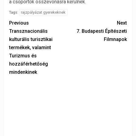
a csoportok összevonásra kerülnek.
rajzpályázat gyerekeknek
Tags:
Previous
Next
Transznacionális
7. Budapesti Építészeti
kulturális turisztikai
Filmnapok
termékek, valamint
Turizmus és
hozzáférhetőség
mindenkinek