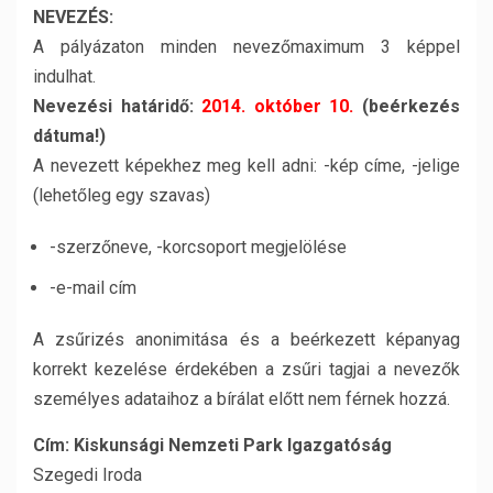
NEVEZÉS:
A pályázaton minden nevezőmaximum 3 képpel
indulhat.
Nevezési határidő:
2014. október 10.
(beérkezés
dátuma!)
A nevezett képekhez meg kell adni: -kép címe, -jelige
(lehetőleg egy szavas)
-szerzőneve, -korcsoport megjelölése
-e-mail cím
A zsűrizés anonimitása és a beérkezett képanyag
korrekt kezelése érdekében a zsűri tagjai a nevezők
személyes adataihoz a bírálat előtt nem férnek hozzá.
Cím: Kiskunsági Nemzeti Park Igazgatóság
Szegedi Iroda