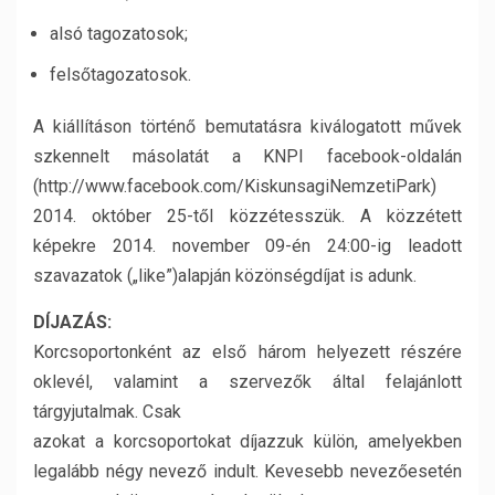
alsó tagozatosok;
felsőtagozatosok.
A kiállításon történő bemutatásra kiválogatott művek
szkennelt másolatát a KNPI facebook-oldalán
(http://www.facebook.com/KiskunsagiNemzetiPark)
2014. október 25-től közzétesszük. A közzétett
képekre 2014. november 09-én 24:00-ig leadott
szavazatok („like”)alapján közönségdíjat is adunk.
DÍJAZÁS:
Korcsoportonként az első három helyezett részére
oklevél, valamint a szervezők által felajánlott
tárgyjutalmak. Csak
azokat a korcsoportokat díjazzuk külön, amelyekben
legalább négy nevező indult. Kevesebb nevezőesetén