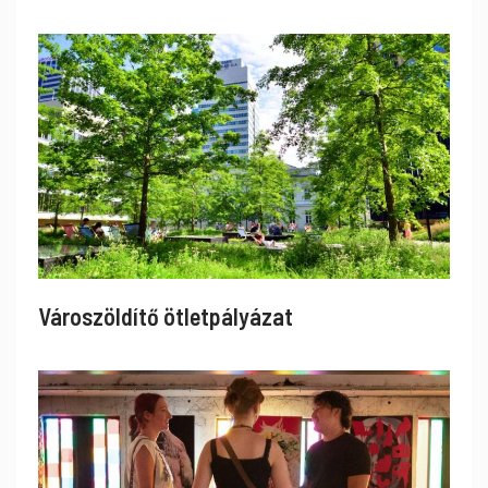
Városzöldítő ötletpályázat