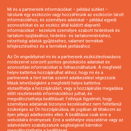
Pályázatírás magánszemélyeknek
Mi és a partnereink információkat – például sütiket –
Pályázatírás civil szervezeteknek
tárolunk egy eszközön vagy hozzáférünk az eszközön tárolt
Pályázatírás önkormányzatoknak
információkhoz, és személyes adatokat – például egyedi
azonosítókat és az eszköz által küldött alapvető
Pályázatfigyelés
információkat – kezelünk személyre szabott hirdetések és
Specifikus pályázatfigyelés vagy hírlevél
tartalom nyújtásához, hirdetés- és tartalomméréshez,
nézettségi adatok gyűjtéséhez, valamint termékek
kifejlesztéséhez és a termékek javításához.
PÁLYÁZATFIGYELŐ
Az Ön engedélyével mi és a partnereink eszközleolvasásos
módszerrel szerzett pontos geolokációs adatokat és
azonosítási információkat is felhasználhatunk. A megfelelő
helyre kattintva hozzájárulhat ahhoz, hogy mi és a
Pályázatok magánszemélyeknek
partnereink a fent leírtak szerint adatkezelést végezzünk.
Pályázatok civil szervezeteknek
Másik lehetőségként a megfelelő helyre kattintva
elutasíthatja a hozzájárulást, vagy a hozzájárulás megadása
Pályázatok vállalkozásoknak
előtt részletesebb információkhoz juthat, és
Önkormányzati pályázatok
megváltoztathatja beállításait. Felhívjuk figyelmét, hogy
személyes adatainak bizonyos kezeléséhez nem feltétlenül
Mezőgazdasági pályázatok
szükséges az Ön hozzájárulása, de jogában áll tiltakozni az
Falusi turizmus pályázatok
ilyen jellegű adatkezelés ellen. A beállításai csak erre a
weboldalra érvényesek. Erre a webhelyre visszatérve vagy az
Napelem pályázatok
adatvédelmi szabályzatunk segítségével bármikor
GINOP pályázatok
megváltoztathatja a beállításait..