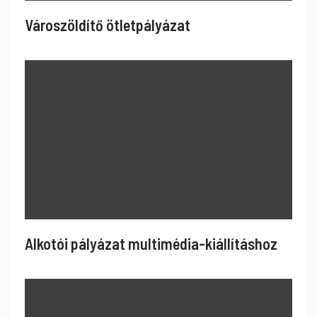
Városzöldítő ötletpályázat
Alkotói pályázat multimédia-kiállításhoz