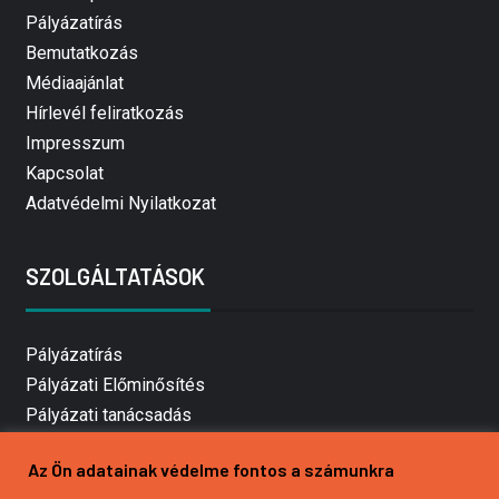
Pályázatírás
Bemutatkozás
Médiaajánlat
Hírlevél feliratkozás
Impresszum
Kapcsolat
Adatvédelmi Nyilatkozat
SZOLGÁLTATÁSOK
Pályázatírás
Pályázati Előminősítés
Pályázati tanácsadás
Pályázatírás vállalkozásoknak
Az Ön adatainak védelme fontos a számunkra
Mezőgazdasági pályázatírás