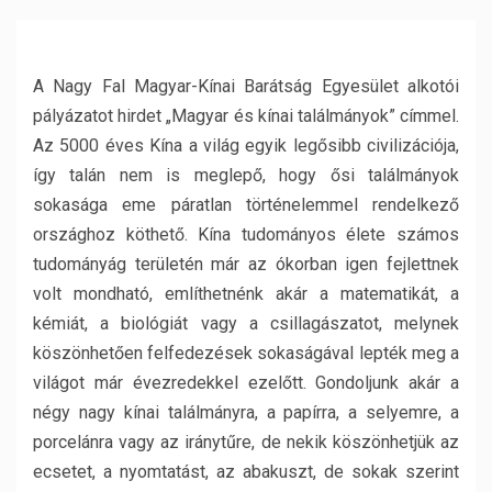
A Nagy Fal Magyar-Kínai Barátság Egyesület alkotói
pályázatot hirdet „Magyar és kínai találmányok” címmel.
Az 5000 éves Kína a világ egyik legősibb civilizációja,
így talán nem is meglepő, hogy ősi találmányok
sokasága eme páratlan történelemmel rendelkező
országhoz köthető. Kína tudományos élete számos
tudományág területén már az ókorban igen fejlettnek
volt mondható, említhetnénk akár a matematikát, a
kémiát, a biológiát vagy a csillagászatot, melynek
köszönhetően felfedezések sokaságával lepték meg a
világot már évezredekkel ezelőtt. Gondoljunk akár a
négy nagy kínai találmányra, a papírra, a selyemre, a
porcelánra vagy az iránytűre, de nekik köszönhetjük az
ecsetet, a nyomtatást, az abakuszt, de sokak szerint