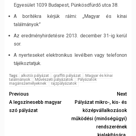
Egyesület 1039 Budapest, Pünkösdfürdő utca 38.
A borítékra kérjük ráírni: „Magyar és kínai
találmányok”
Az eredményhirdetésre 2013. december 31-ig kerül
sor.
A nyerteseket elektronikus levélben vagy telefonon
tájékoztatjuk.
alkotói pályázat
graffiti pályázat
Magyar és kínai
Tags:
találmányok
Művészeti pályázatok
Pályázatok
magánszemélyeknek
rajzpályázatok
Previous
Next
A legszínesebb magyar
Pályázat mikro-, kis- és
szó pályázat
középvállalkozások
működési (minőségügyi)
rendszerének
kialakítására,