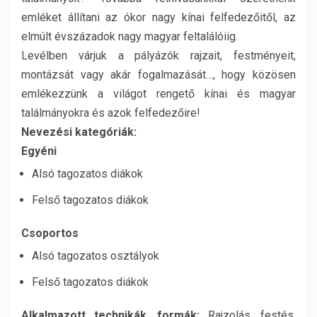
emléket állítani az ókor nagy kínai felfedezőitől, az
elmúlt évszázadok nagy magyar feltalálóiig.
Levélben várjuk a pályázók rajzait, festményeit,
montázsát vagy akár fogalmazását…, hogy közösen
emlékezzünk a világot rengető kínai és magyar
találmányokra és azok felfedezőire!
Nevezési kategóriák:
Egyéni
Alsó tagozatos diákok
Felső tagozatos diákok
Csoportos
Alsó tagozatos osztályok
Felső tagozatos diákok
Alkalmazott technikák, formák:
Rajzolás, festés,