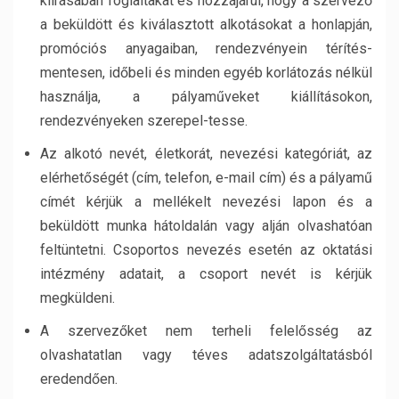
kiírásában foglaltakat és hozzájárul, hogy a szervező
a beküldött és kiválasztott alkotásokat a honlapján,
promóciós anyagaiban, rendezvényein térítés-
mentesen, időbeli és minden egyéb korlátozás nélkül
használja, a pályaműveket kiállításokon,
rendezvényeken szerepel-tesse.
Az alkotó nevét, életkorát, nevezési kategóriát, az
elérhetőségét (cím, telefon, e-mail cím) és a pályamű
címét kérjük a mellékelt nevezési lapon és a
beküldött munka hátoldalán vagy alján olvashatóan
feltüntetni. Csoportos nevezés esetén az oktatási
intézmény adatait, a csoport nevét is kérjük
megküldeni.
A szervezőket nem terheli felelősség az
olvashatatlan vagy téves adatszolgáltatásból
eredendően.