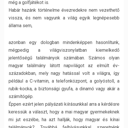
még a golfjátékot is.
Habár hazánk történelme évezredekre nem vezethető
vissza, és nem vagyunk a világ egyik legnépesebb
állama sem,
azonban egy dologban mindenképpen hasonlítunk,
mégpedig a világviszonylatban kiemelkedő
jelentőségű találmányok számában. Számos olyan
magyar találmány látott napvilágot az elmúlt év-
századokban, mely nagy hatással volt a világra, így
például a C-vitamin, a telefonközpont, a golyóstoll, a
rubik-kocka, a biztonsági gyufa, a dinamó vagy akár a
számítógép.
Éppen ezért jelen pályázati kiírásunkkal arra a kérdésre
keressük a választ, hogy a mai magyar gyermekeknek
mi jut eszébe, ha azt hallják, hogy magyar és kínai
találmányok? Továbbá felhívásunkkal szeretnénk