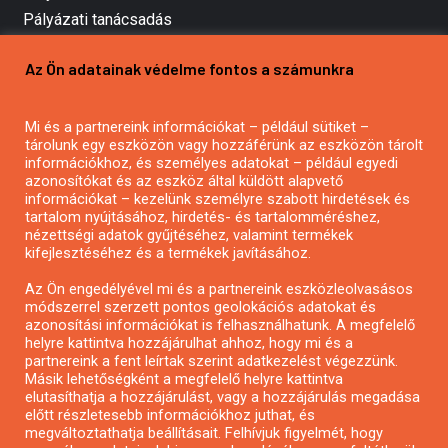
Pályázati tanácsadás
Pályázatírás vállalkozásoknak
Az Ön adatainak védelme fontos a számunkra
Mezőgazdasági pályázatírás
Pályázatírás magánszemélyeknek
Mi és a partnereink információkat – például sütiket –
Pályázatírás civil szervezeteknek
tárolunk egy eszközön vagy hozzáférünk az eszközön tárolt
Pályázatírás önkormányzatoknak
információkhoz, és személyes adatokat – például egyedi
azonosítókat és az eszköz által küldött alapvető
Pályázatfigyelés
információkat – kezelünk személyre szabott hirdetések és
Specifikus pályázatfigyelés vagy hírlevél
tartalom nyújtásához, hirdetés- és tartalomméréshez,
nézettségi adatok gyűjtéséhez, valamint termékek
kifejlesztéséhez és a termékek javításához.
PÁLYÁZATFIGYELŐ
Az Ön engedélyével mi és a partnereink eszközleolvasásos
módszerrel szerzett pontos geolokációs adatokat és
azonosítási információkat is felhasználhatunk. A megfelelő
helyre kattintva hozzájárulhat ahhoz, hogy mi és a
Pályázatok magánszemélyeknek
partnereink a fent leírtak szerint adatkezelést végezzünk.
Pályázatok civil szervezeteknek
Másik lehetőségként a megfelelő helyre kattintva
elutasíthatja a hozzájárulást, vagy a hozzájárulás megadása
Pályázatok vállalkozásoknak
előtt részletesebb információkhoz juthat, és
Önkormányzati pályázatok
megváltoztathatja beállításait. Felhívjuk figyelmét, hogy