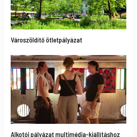
Városzöldítő ötletpályázat
Alkotói pályázat multimédia-kiállításhoz