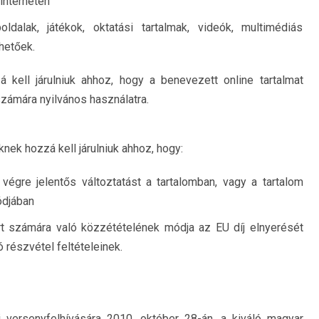
interneten
ldalak, játékok, oktatási tartalmak, videók, multimédiás
hetőek.
 kell járulniuk ahhoz, hogy a benevezett online tartalmat
zámára nyilvános használatra.
nek hozzá kell járulniuk ahhoz, hogy:
végre jelentős változtatást a tartalomban, vagy a tartalom
ódjában
rt számára való közzétételének módja az EU díj elnyerését
 részvétel feltételeinek.
 versenyfelhívására 2010. október 28-án, a kiváló magyar