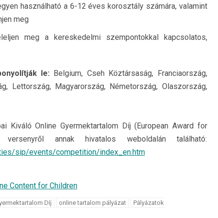
egyen használható a 6-12 éves korosztály számára, valamint
njen meg
eleljen meg a kereskedelmi szempontokkal kapcsolatos,
nyolítják le:
Belgium, Cseh Köztársaság, Franciaország,
zág, Lettország, Magyarország, Németország, Olaszország,
ai Kiváló Online Gyermektartalom Díj (European Award for
 versenyről annak hivatalos weboldalán található:
vities/sip/events/competition/index_en.htm
ne Content for Children
yermektartalom Díj
online tartalom pályázat
Pályázatok