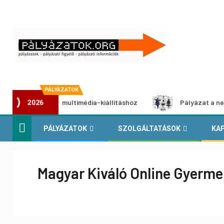
PÁLYÁZATOK
pályázat multimédia-kiállításhoz
Pályázat a nemek között
2026
PÁLYÁZATOK
SZOLGÁLTATÁSOK
KA
Magyar Kiváló Online Gyerme