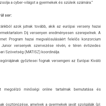
ázsolja a cyber-világot a gyermekek és szüleik számára.”
ül sor:
nkból azok jutnak tovább, akik az európai verseny hazai
yermektartalom Díj versenyen eredményesen szerepelnek. A
ernet Program hazai megvalósulásáért felelős konzorcium
 Junior versenyek szervezése révén, e téren évtizedes
pari Szövetség (MATISZ) koordinálja.
egóriájának győztesei fognak versengeni az Európai Kiváló
t megcélzó minőségi online tartalmak bemutatása és
ának ösztönözése, amelyek a gyermekek javát szolgálják (pl.