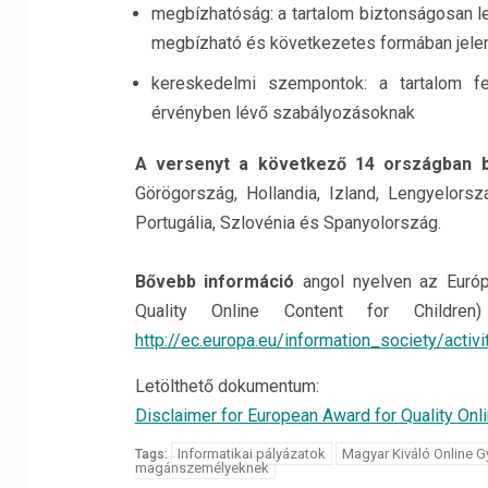
megbízhatóság: a tartalom biztonságosan l
megbízható és következetes formában jele
kereskedelmi szempontok: a tartalom f
érvényben lévő szabályozásoknak
A versenyt a következő 14 országban bo
Görögország, Hollandia, Izland, Lengyelors
Portugália, Szlovénia és Spanyolország.
Bővebb információ
angol nyelven az Európ
Quality Online Content for Children)
http://ec.europa.eu/information_society/acti
Letölthető dokumentum:
Disclaimer for European Award for Quality Onli
Informatikai pályázatok
Magyar Kiváló Online G
Tags:
magánszemélyeknek