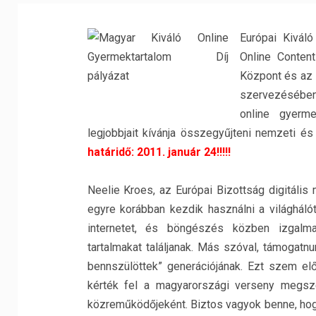
Európai Kiváló
Online Content
Központ és az 
szervezésében
online gyerme
legjobbjait kívánja összegyűjteni nemzeti é
határidő: 2011. január 24!!!!!
Neelie Kroes, az Európai Bizottság digitális
egyre korábban kezdik használni a világháló
internetet, és böngészés közben izgalma
tartalmakat találjanak. Más szóval, támogatnunk
bennszülöttek” generációjának. Ezt szem elő
kérték fel a magyarországi verseny megsze
közreműködőjeként. Biztos vagyok benne, hogy