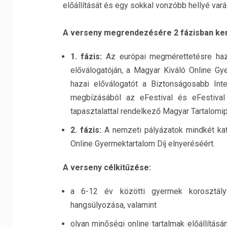
előállítását és egy sokkal vonzóbb hellyé var
A verseny megrendezésére 2 fázisban ker
1. fázis:
Az európai megmérettetésre hazá
előválogatóján, a Magyar Kiváló Online G
hazai előválogatót a Biztonságosabb Int
megbízásából az eFestival és eFestival
tapasztalattal rendelkező Magyar Tartalomi
2. fázis:
A nemzeti pályázatok mindkét kat
Online Gyermektartalom Díj elnyeréséért.
A verseny célkitűzése:
a 6-12 év közötti gyermek korosztály
hangsúlyozása, valamint
olyan minőségi online tartalmak előállítás