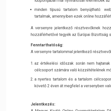
időpontjában már nyilvánosan elérhetőek az 
minden típusú tartalom benyújtható: webo
tartalmak, amennyiben ezek online hozzáfér
A versenyre jelentkező résztvevőknek hozzá
hozzáférhetővé tegyék az Európai Bizottság s
Fenntarthatóság:
A versenyre tartalommal jelentkező résztvevők
az értékelési időszak során nem hajtanak 
célcsoport számára való közzétételének m
a nyertes tartalom és a tartalom célcsopo
követő 2 éven át megfelel a versenyben való
Jelentkezés:
A Magyar Kiváló Online Gyermektartalom Díj