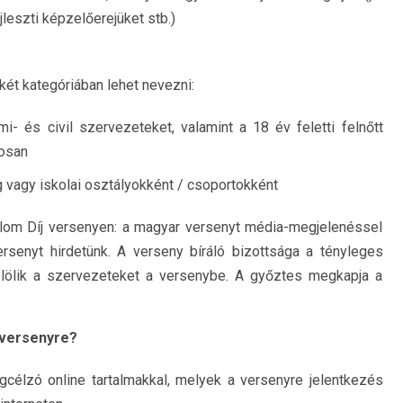
jleszti képzelőerejüket stb.)
ét kategóriában lehet nevezni:
i- és civil szervezeteket, valamint a 18 év feletti felnőtt
osan
g vagy iskolai osztályokként / csoportokként
alom Díj versenyen: a magyar versenyt média-megjelenéssel
senyt hirdetünk. A verseny bíráló bizottsága a tényleges
elölik a szervezeteket a versenybe. A győztes megkapja a
a versenyre?
célzó online tartalmakkal, melyek a versenyre jelentkezés