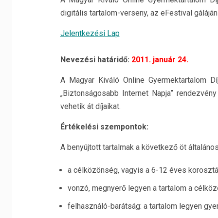
digitális tartalom-verseny, az eFestival gáláján 
Jelentkezési Lap
Nevezési határidő:
2011. január 24
.
A Magyar Kiváló Online Gyermektartalom Díj
„Biztonságosabb Internet Napja” rendezvény
vehetik át díjaikat.
Értékelési szempontok:
A benyújtott tartalmak a következő öt általáno
a célközönség, vagyis a 6-12 éves koroszt
vonzó, megnyerő legyen a tartalom a célkö
felhasználó-barátság: a tartalom legyen gye