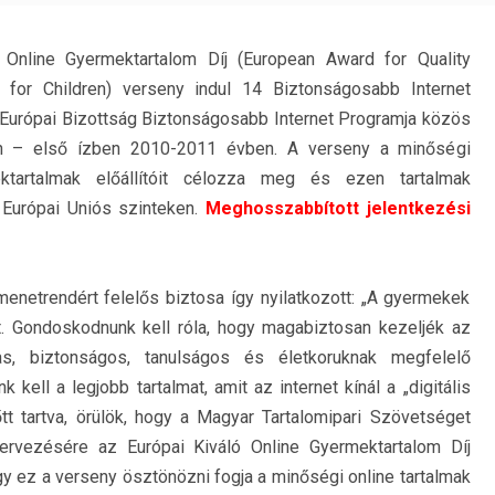
 Online Gyermektartalom Díj (European Award for Quality
 for Children) verseny indul 14 Biztonságosabb Internet
Európai Bizottság Biztonságosabb Internet Programja közös
 – első ízben 2010-2011 évben. A verseny a minőségi
ktartalmak előállítóit célozza meg és ezen tartalmak
s Európai Uniós szinteken.
Meghosszabbított jelentkezési
 menetrendért felelős biztosa így nyilatkozott: „A gyermekek
t. Gondoskodnunk kell róla, hogy magabiztosan kezeljék az
s, biztonságos, tanulságos és életkoruknak megfelelő
 kell a legjobb tartalmat, amit az internet kínál a „digitális
tt tartva, örülök, hogy a Magyar Tartalomipari Szövetséget
rvezésére az Európai Kiváló Online Gyermektartalom Díj
 ez a verseny ösztönözni fogja a minőségi online tartalmak