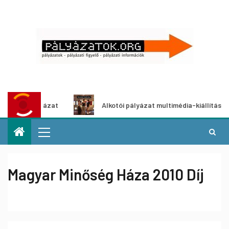
tpályázat
Alkotói pályázat multimédia-kiállításhoz
Magyar Minőség Háza 2010 Díj