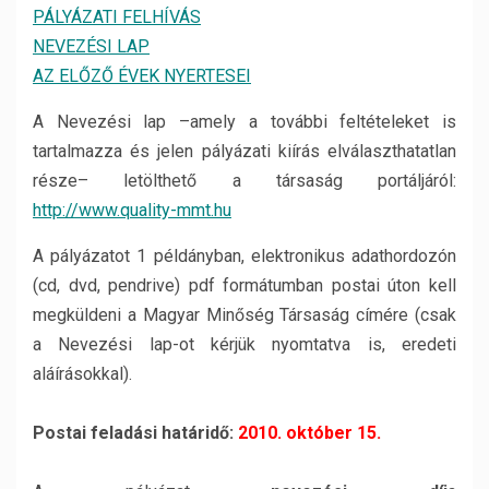
PÁLYÁZATI FELHÍVÁS
NEVEZÉSI LAP
AZ ELŐZŐ ÉVEK NYERTESEI
A Nevezési lap –amely a további feltételeket is
tartalmazza és jelen pályázati kiírás elválaszthatatlan
része– letölthető a társaság portáljáról:
http://www.quality-mmt.hu
A pályázatot 1 példányban, elektronikus adathordozón
(cd, dvd, pendrive) pdf formátumban postai úton kell
megküldeni a Magyar Minőség Társaság címére (csak
a Nevezési lap-ot kérjük nyomtatva is, eredeti
aláírásokkal).
Postai feladási határidő:
2010. október 15.