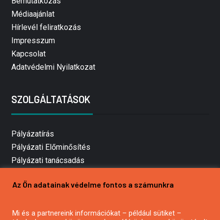
Bemutatkozás
Médiaajánlat
Hírlevél feliratkozás
Impresszum
Kapcsolat
Adatvédelmi Nyilatkozat
SZOLGÁLTATÁSOK
Pályázatírás
Pályázati Előminősítés
Pályázati tanácsadás
Pályázatírás vállalkozásoknak
Az Ön adatainak védelme fontos a számunkra
Mezőgazdasági pályázatírás
Pályázatírás magánszemélyeknek
Mi és a partnereink információkat – például sütiket –
Pályázatírás civil szervezeteknek