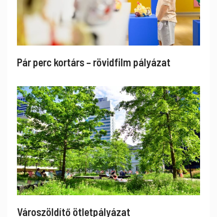
Pár perc kortárs – rövidfilm pályázat
Városzöldítő ötletpályázat