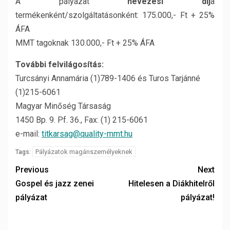
A pályázat
nevezési díj
a
termékenként/szolgáltatásonként: 175.000,- Ft + 25%
ÁFA
MMT tagoknak 130.000,- Ft + 25% ÁFA
További felvilágosítás:
Turcsányi Annamária (1)789-1406 és Turos Tarjánné
(1)215-6061
Magyar Minőség Társaság
1450 Bp. 9. Pf. 36., Fax: (1) 215-6061
e-mail:
titkarsag@quality-mmt.hu
Pályázatok magánszemélyeknek
Tags:
Previous
Next
Gospel és jazz zenei
Hitelesen a Diákhitelről
pályázat
pályázat!