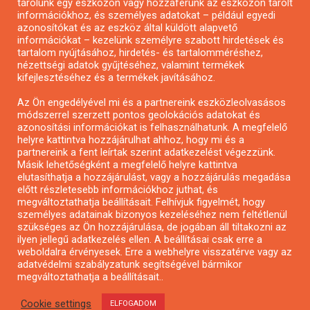
tárolunk egy eszközön vagy hozzáférünk az eszközön tárolt
Pályázatírás önkormányzatoknak
információkhoz, és személyes adatokat – például egyedi
azonosítókat és az eszköz által küldött alapvető
Pályázatfigyelés
információkat – kezelünk személyre szabott hirdetések és
Specifikus pályázatfigyelés vagy hírlevél
tartalom nyújtásához, hirdetés- és tartalomméréshez,
nézettségi adatok gyűjtéséhez, valamint termékek
kifejlesztéséhez és a termékek javításához.
PÁLYÁZATFIGYELŐ
Az Ön engedélyével mi és a partnereink eszközleolvasásos
módszerrel szerzett pontos geolokációs adatokat és
azonosítási információkat is felhasználhatunk. A megfelelő
helyre kattintva hozzájárulhat ahhoz, hogy mi és a
Pályázatok magánszemélyeknek
partnereink a fent leírtak szerint adatkezelést végezzünk.
Pályázatok civil szervezeteknek
Másik lehetőségként a megfelelő helyre kattintva
elutasíthatja a hozzájárulást, vagy a hozzájárulás megadása
Pályázatok vállalkozásoknak
előtt részletesebb információkhoz juthat, és
Önkormányzati pályázatok
megváltoztathatja beállításait. Felhívjuk figyelmét, hogy
személyes adatainak bizonyos kezeléséhez nem feltétlenül
Mezőgazdasági pályázatok
szükséges az Ön hozzájárulása, de jogában áll tiltakozni az
Falusi turizmus pályázatok
ilyen jellegű adatkezelés ellen. A beállításai csak erre a
weboldalra érvényesek. Erre a webhelyre visszatérve vagy az
Napelem pályázatok
adatvédelmi szabályzatunk segítségével bármikor
GINOP pályázatok
megváltoztathatja a beállításait..
Cookie settings
ELFOGADOM