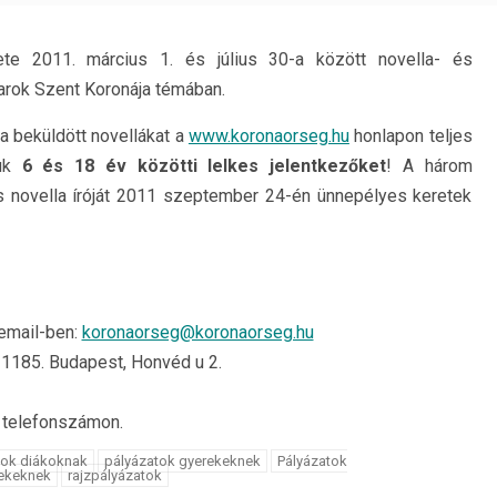
te 2011. március 1. és július 30-a között novella- és
arok Szent Koronája témában.
 a beküldött novellákat a
www.koronaorseg.hu
honlapon teljes
juk
6 és 18 év közötti lelkes jelentkezőket
! A három
 és novella íróját 2011 szeptember 24-én ünnepélyes keretek
 email-ben:
koronaorseg@koronaorseg.hu
1185. Budapest, Honvéd u 2.
 telefonszámon.
tok diákoknak
pályázatok gyerekeknek
Pályázatok
rekeknek
rajzpályázatok