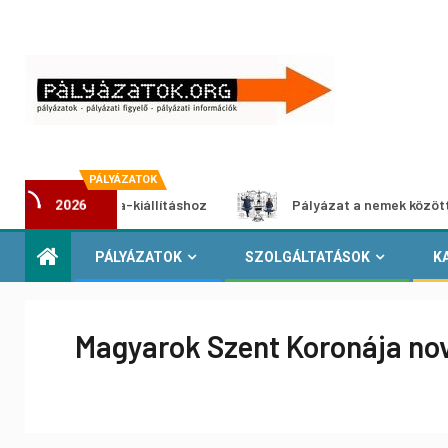
PÁLYÁZATOK
ultimédia-kiállításhoz
Pályázat a nemek közötti egyenlő
2026
PÁLYÁZATOK
SZOLGÁLTATÁSOK
K
Magyarok Szent Koronája nove