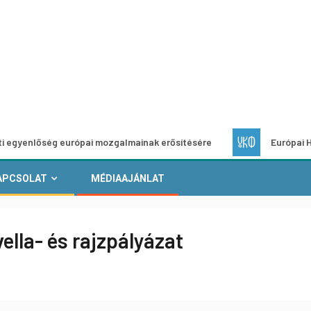
ség európai mozgalmainak erősítésére
Európai Helyi Kultúr
APCSOLAT
MÉDIAAJÁNLAT
lla- és rajzpályázat