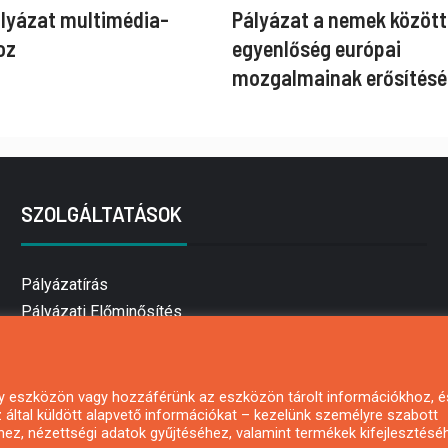
ályázat multimédia-
Pályázat a nemek között
oz
egyenlőség európai
mozgalmainak erősítésé
SZOLGÁLTATÁSOK
Pályázatírás
Pályázati Előminősítés
Pályázati tanácsadás
Pályázatírás vállalkozásoknak
Mezőgazdasági pályázatírás
 egy eszközön vagy hozzáférünk az eszközön tárolt információkhoz, é
által küldött alapvető információkat – kezelünk személyre szabott
Pályázatírás magánszemélyeknek
hez, nézettségi adatok gyűjtéséhez, valamint termékek kifejlesztésé
Pályázatírás civil szervezeteknek