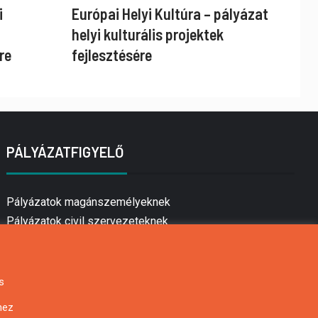
i
Európai Helyi Kultúra – pályázat
helyi kulturális projektek
re
fejlesztésére
PÁLYÁZATFIGYELŐ
Pályázatok magánszemélyeknek
Pályázatok civil szervezeteknek
Pályázatok vállalkozásoknak
Önkormányzati pályázatok
Mezőgazdasági pályázatok
s
Falusi turizmus pályázatok
hez
Napelem pályázatok