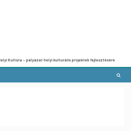
a – pályázat helyi kulturális projektek fejlesztésére
A mun