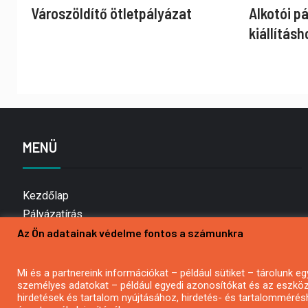
Városzöldítő ötletpályázat
Alkotói p
kiállításh
MENÜ
Kezdőlap
Pályázatírás
Az Ön adatainak védelme fontos a számunkra
Bemutatkozás
Médiaajánlat
Hírlevél feliratkozás
Mi és a partnereink információkat – például sütiket – tárolunk
személyes adatokat – például egyedi azonosítókat és az eszköz 
Impresszum
hirdetések és tartalom nyújtásához, hirdetés- és tartalommérés
Kapcsolat