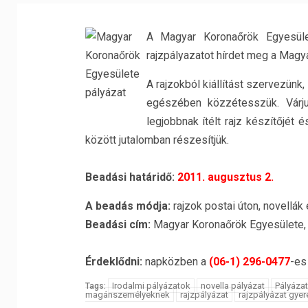
A Magyar Koronaőrök Egyesüle
rajzpályazatot hírdet meg a Magy
A rajzokból kiállítást szervezünk,
egészében közzétesszük. Vár
legjobbnak ítélt rajz készítőjét
között jutalomban részesítjük.
Beadási határidő:
2011. augusztus 2.
A beadás módja:
rajzok postai úton, novellák
Beadási cím:
Magyar Koronaőrök Egyesülete, 
Érdeklődni:
napközben a
(06-1) 296-0477
-es
Irodalmi pályázatok
novella pályázat
Pályáza
Tags:
magánszemélyeknek
rajzpályázat
rajzpályázat gye