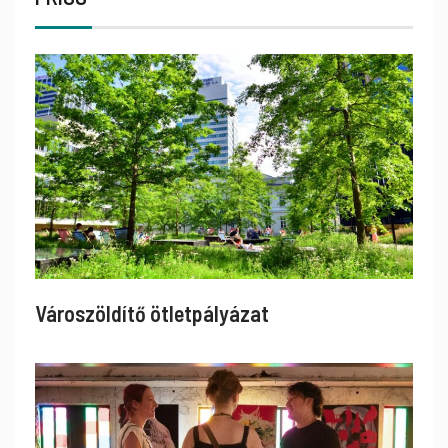
Városzöldítő ötletpályázat