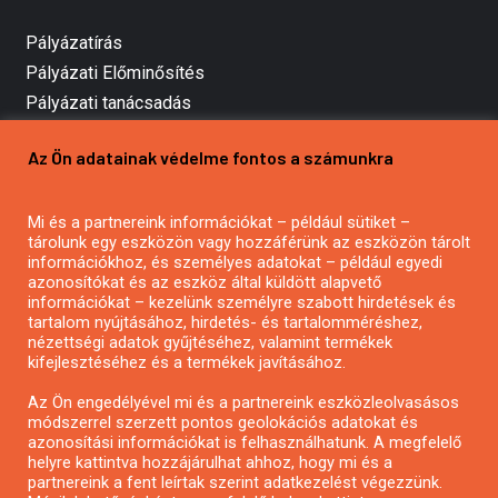
Pályázatírás
Pályázati Előminősítés
Pályázati tanácsadás
Pályázatírás vállalkozásoknak
Az Ön adatainak védelme fontos a számunkra
Mezőgazdasági pályázatírás
Pályázatírás magánszemélyeknek
Mi és a partnereink információkat – például sütiket –
Pályázatírás civil szervezeteknek
tárolunk egy eszközön vagy hozzáférünk az eszközön tárolt
Pályázatírás önkormányzatoknak
információkhoz, és személyes adatokat – például egyedi
azonosítókat és az eszköz által küldött alapvető
Pályázatfigyelés
információkat – kezelünk személyre szabott hirdetések és
Specifikus pályázatfigyelés vagy hírlevél
tartalom nyújtásához, hirdetés- és tartalomméréshez,
nézettségi adatok gyűjtéséhez, valamint termékek
kifejlesztéséhez és a termékek javításához.
PÁLYÁZATFIGYELŐ
Az Ön engedélyével mi és a partnereink eszközleolvasásos
módszerrel szerzett pontos geolokációs adatokat és
azonosítási információkat is felhasználhatunk. A megfelelő
helyre kattintva hozzájárulhat ahhoz, hogy mi és a
Pályázatok magánszemélyeknek
partnereink a fent leírtak szerint adatkezelést végezzünk.
Pályázatok civil szervezeteknek