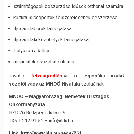
számítógépek beszerzése idősek otthonai számára
kulturális csoportok felszerelésének beszerzése
ifjúsági táborok támogatása
ifjúsági találkozóhelyek támogatása
Pályázati adatlap
árajánlatok összehasonlítása
További
felvilágosítás
sal
a regionális irodák
vezetői vagy az MNOÖ Hivatala
szolgálnak.
MNOÖ – Magyarországi Németek Országos
Önkormányzata
H-1026 Budapest Júlia u. 9.
+36 1 212 91 51 – info@ldu.hu
Link:
http://www.ldu.hu/page/261