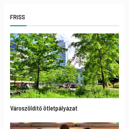
FRISS
Városzöldítő ötletpályázat