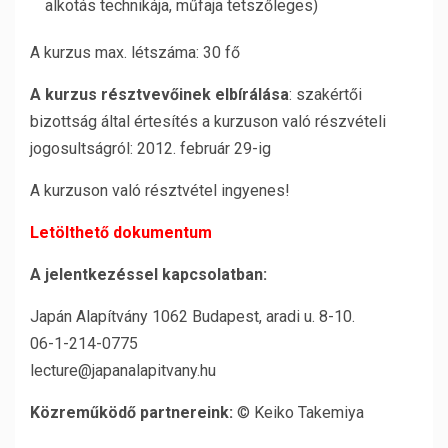
alkotás technikája, műfaja tetszőleges)
A kurzus max. létszáma: 30 fő
A kurzus résztvevőinek elbírálása
: szakértői
bizottság által értesítés a kurzuson való részvételi
jogosultságról: 2012. február 29-ig
A kurzuson való résztvétel ingyenes!
Letölthető dokumentum
A jelentkezéssel kapcsolatban:
Japán Alapítvány 1062 Budapest, aradi u. 8-10.
06-1-214-0775
lecture@japanalapitvany.hu
Közreműködő partnereink:
© Keiko Takemiya