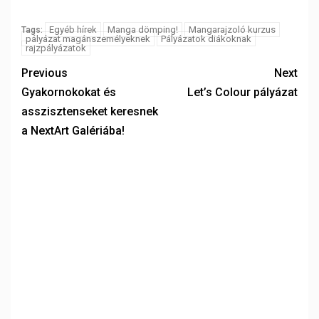
Egyéb hírek
Manga dömping!
Mangarajzoló kurzus
Tags:
pályázat magánszemélyeknek
Pályázatok diákoknak
rajzpályázatok
Previous
Next
Gyakornokokat és
Let’s Colour pályázat
asszisztenseket keresnek
a NextArt Galériába!