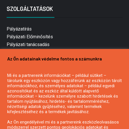
SZOLGÁLTATÁSOK
Pályázatírás
Pályázati Előminősítés
Pályázati tanácsadás
Pályázatírás vállalkozásoknak
Az Ön adatainak védelme fontos a számunkra
Mezőgazdasági pályázatírás
Pályázatírás magánszemélyeknek
Mi és a partnereink információkat – például sütiket –
Pályázatírás civil szervezeteknek
tárolunk egy eszközön vagy hozzáférünk az eszközön tárolt
Pályázatírás önkormányzatoknak
információkhoz, és személyes adatokat – például egyedi
azonosítókat és az eszköz által küldött alapvető
Pályázatfigyelés
információkat – kezelünk személyre szabott hirdetések és
Specifikus pályázatfigyelés vagy hírlevél
tartalom nyújtásához, hirdetés- és tartalomméréshez,
nézettségi adatok gyűjtéséhez, valamint termékek
kifejlesztéséhez és a termékek javításához.
PÁLYÁZATFIGYELŐ
Az Ön engedélyével mi és a partnereink eszközleolvasásos
módszerrel szerzett pontos geolokációs adatokat és