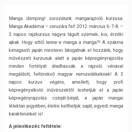
Manga dömping! sorozatunk mangarajzoló kurzusa:
Manga Akadémia – ceruzára fel! 2012. március 6-7-8. –
3 napos rajzkurzus nagyra tágult szemek; kis, érzéki
ajkak. Hogy ettől lenne-e manga a manga?! A szakma
kimagasló japán mesterei látogatnak el hozzánk, hogy
művészeti kurzusuk alatt a japán képregényrajzolás
minden fortélyát átadhassák a rajzoló vénával
megáldott, feltörekvő magyar nemzedékeknek! A 3
napos kurzus végére, amellett, hogy profi
képregényalkotó művészektől leshetjük el a japán
képregényrajzolás csínját-bínját, a japán mangai
lélektan jegyében, életre kelthetjük saját, egyedi manga
karakterünket is!
A jelentkezés feltétele: