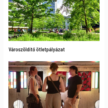
Városzöldítő ötletpályázat