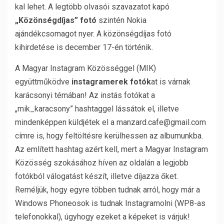
kal lehet. A legtöbb olvasói szavazatot kapó
„Közönségdíjas” fotó
szintén Nokia
ajándékcsomagot nyer. A közönségdíjas fotó
kihirdetése is december 17-én történik.
A Magyar Instagram Közösséggel (MIK)
együttműködve
instagramerek fotók
at is várnak
karácsonyi témában! Az instás fotókat a
„mik_karacsony” hashtaggel lássátok el, illetve
mindenképpen küldjétek el a manzard.cafe@gmail.com
címre is, hogy feltöltésre kerülhessen az albumunkba.
Az említett hashtag azért kell, mert a Magyar Instagram
Közösség szokásához híven az oldalán a legjobb
fotókból válogatást készít, illetve díjazza őket.
Reméljük, hogy egyre többen tudnak arról, hogy már a
Windows Phoneosok is tudnak Instagramolni (WP8-as
telefonokkal), úgyhogy ezeket a képeket is várjuk!