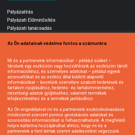
Pályázatírás
Pályázati Előminősítés
Pályázati tanácsadás
Pályázatírás vállalkozásoknak
Az Ön adatainak védelme fontos a számunkra
Mezőgazdasági pályázatírás
Pályázatírás magánszemélyeknek
Mi és a partnereink információkat – például sütiket –
Pályázatírás civil szervezeteknek
tárolunk egy eszközön vagy hozzáférünk az eszközön tárolt
Pályázatírás önkormányzatoknak
információkhoz, és személyes adatokat – például egyedi
azonosítókat és az eszköz által küldött alapvető
Pályázatfigyelés
információkat – kezelünk személyre szabott hirdetések és
Specifikus pályázatfigyelés vagy hírlevél
tartalom nyújtásához, hirdetés- és tartalomméréshez,
nézettségi adatok gyűjtéséhez, valamint termékek
kifejlesztéséhez és a termékek javításához.
PÁLYÁZATFIGYELŐ
Az Ön engedélyével mi és a partnereink eszközleolvasásos
módszerrel szerzett pontos geolokációs adatokat és
azonosítási információkat is felhasználhatunk. A megfelelő
helyre kattintva hozzájárulhat ahhoz, hogy mi és a
Pályázatok magánszemélyeknek
partnereink a fent leírtak szerint adatkezelést végezzünk.
Pályázatok civil szervezeteknek