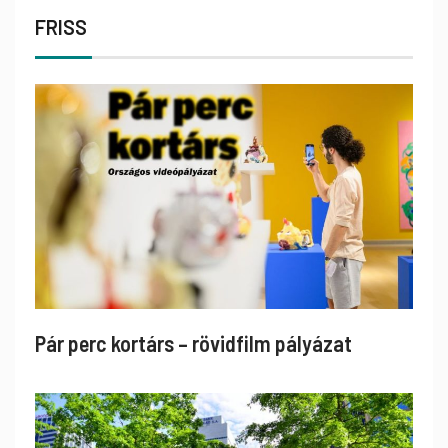
FRISS
Pár perc kortárs – rövidfilm pályázat