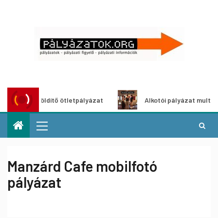
ároszöldítő ötletpályázat
Alkotói pályázat multimédia-kiá
Manzárd Cafe mobilfotó
pályázat