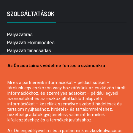
SZOLGÁLTATÁSOK
Pályázatírás
Pályázati Előminősítés
Pályázati tanácsadás
Pályázatírás vállalkozásoknak
Az Ön adatainak védelme fontos a számunkra
Mezőgazdasági pályázatírás
Pályázatírás magánszemélyeknek
Mi és a partnereink információkat – például sütiket –
Pályázatírás civil szervezeteknek
tárolunk egy eszközön vagy hozzáférünk az eszközön tárolt
Pályázatírás önkormányzatoknak
információkhoz, és személyes adatokat – például egyedi
azonosítókat és az eszköz által küldött alapvető
Pályázatfigyelés
információkat – kezelünk személyre szabott hirdetések és
Specifikus pályázatfigyelés vagy hírlevél
tartalom nyújtásához, hirdetés- és tartalomméréshez,
nézettségi adatok gyűjtéséhez, valamint termékek
kifejlesztéséhez és a termékek javításához.
PÁLYÁZATFIGYELŐ
Az Ön engedélyével mi és a partnereink eszközleolvasásos