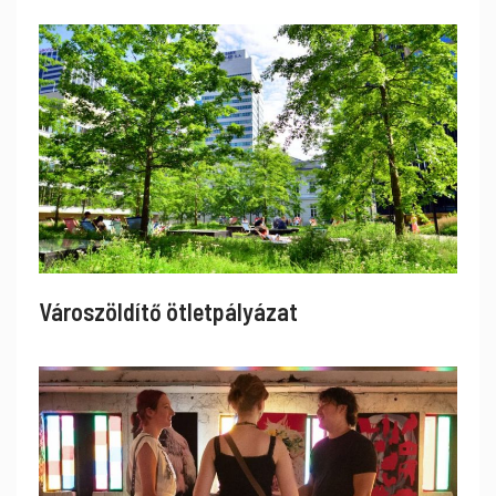
Városzöldítő ötletpályázat