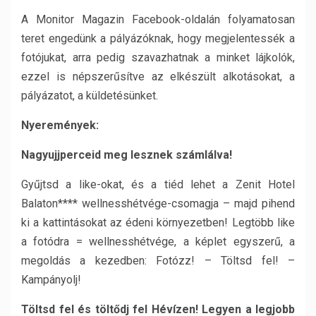
A Monitor Magazin Facebook-oldalán folyamatosan
teret engedünk a pályázóknak, hogy megjelentessék a
fotójukat, arra pedig szavazhatnak a minket lájkolók,
ezzel is népszerűsítve az elkészült alkotásokat, a
pályázatot, a küldetésünket.
Nyeremények:
Nagyujjperceid meg lesznek számlálva!
Gyűjtsd a like-okat, és a tiéd lehet a Zenit Hotel
Balaton**** wellnesshétvége-csomagja – majd pihend
ki a kattintásokat az édeni környezetben! Legtöbb like
a fotódra = wellnesshétvége, a képlet egyszerű, a
megoldás a kezedben: Fotózz! – Töltsd fel! –
Kampányolj!
Töltsd fel és töltődj fel Hévízen! Legyen a legjobb