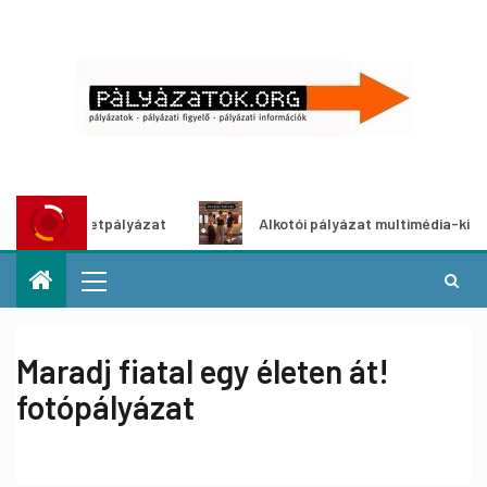
tő ötletpályázat
Alkotói pályázat multimédia-kiállításhoz
Maradj fiatal egy életen át!
fotópályázat