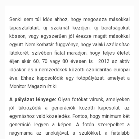
Senki sem túl idős ahhoz, hogy megossza másokkal
tapasztalatait, új szakmát kezdjen, új barátságokat
kössön, vagy egyszerűen jól érezze magát másokkal
együtt. Nem korhatár függvénye, hogy valaki szélesítse
látókörét, szívében fiatal maradjon, hogy teljes életet
éljen akár 60, 70 vagy 80 évesen is. 2012 az aktív
időskor és a nemzedékek közötti szolidaritás európai
éve. Ehhez kapcsolódik egy fotópályázat, amelyet a
Monitor Magazin írt ki.
A pályázat lényege:
Olyan fotókat várunk, amelyeken
jól tükröződik a generációk közötti kapcsolat, az
egymáshoz való közeledés. Fontos, hogy minimum két
generáció legyen a képen. A fotón szerepelhet a
nagymama az unokájával, a szülőkkel, a fiatalabb