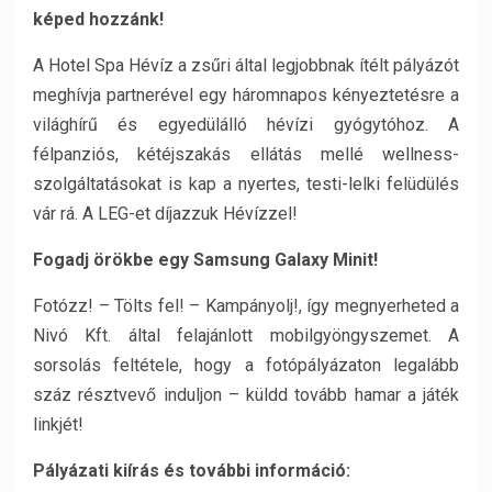
képed hozzánk!
A Hotel Spa Hévíz a zsűri által legjobbnak ítélt pályázót
meghívja partnerével egy háromnapos kényeztetésre a
világhírű és egyedülálló hévízi gyógytóhoz. A
félpanziós, kétéjszakás ellátás mellé wellness-
szolgáltatásokat is kap a nyertes, testi-lelki felüdülés
vár rá. A LEG-et díjazzuk Hévízzel!
Fogadj örökbe egy Samsung Galaxy Minit!
Fotózz! – Tölts fel! – Kampányolj!, így megnyerheted a
Nivó Kft. által felajánlott mobilgyöngyszemet. A
sorsolás feltétele, hogy a fotópályázaton legalább
száz résztvevő induljon – küldd tovább hamar a játék
linkjét!
Pályázati kiírás és további információ: