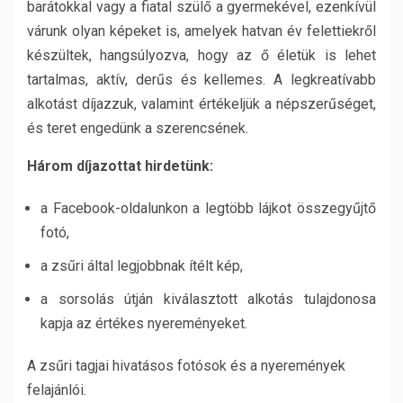
barátokkal vagy a fiatal szülő a gyermekével, ezenkívül
várunk olyan képeket is, amelyek hatvan év felettiekről
készültek, hangsúlyozva, hogy az ő életük is lehet
tartalmas, aktív, derűs és kellemes. A legkreatívabb
alkotást díjazzuk, valamint értékeljük a népszerűséget,
és teret engedünk a szerencsének.
Három díjazottat hirdetünk:
a Facebook-oldalunkon a legtöbb lájkot összegyűjtő
fotó,
a zsűri által legjobbnak ítélt kép,
a sorsolás útján kiválasztott alkotás tulajdonosa
kapja az értékes nyereményeket.
A zsűri tagjai hivatásos fotósok és a nyeremények
felajánlói.