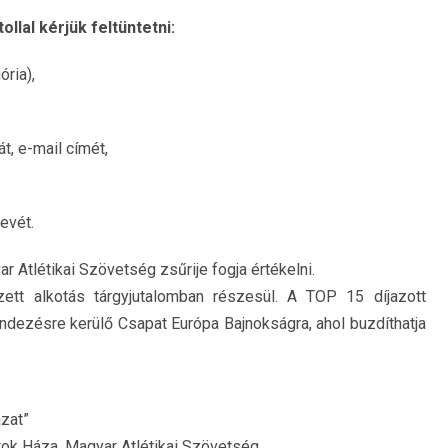
llal kérjük feltüntetni:
ória),
t, e-mail címét,
evét.
Atlétikai Szövetség zsűrije fogja értékelni.
ezett alkotás tárgyjutalomban részesül. A TOP 15 díjazott
ndezésre kerülő Csapat Európa Bajnokságra, ahol buzdíthatja
ázat”
tok Háza, Magyar Atlétikai Szövetség