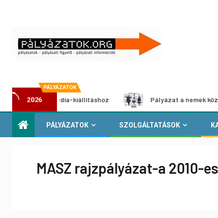
PÁLYÁZATOK
t multimédia-kiállításhoz
Pályázat a nemek közötti egyen
2026
PÁLYÁZATOK
SZOLGÁLTATÁSOK
K
MASZ rajzpályázat-a 2010-e