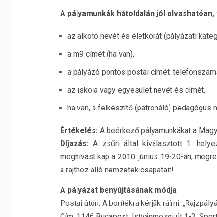
A pályamunkák hátoldalán jól olvashatóan, to
az alkotó nevét és életkorát (pályázati kateg
a m9 címét (ha van),
a pályázó pontos postai címét, telefonszámá
az iskola vagy egyesület nevét és címét,
ha van, a felkészítő (patronáló) pedagógus n
Értékelés:
A beérkező pályamunkákat a Magyar 
Díjazás:
A zsűri által kiválasztott 1. hely
meghívást kap a 2010. június 19-20-án, megre
a rajthoz álló nemzetek csapatait!
A pályázat benyújtásának módja
Postai úton: A borítékra kérjük ráírni: „Rajzpály
Cím: 1146 Budapest, Istvánmezei út 1-3. Spor