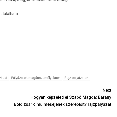
 található.
yázat
Pályázatok magánszemélyeknek
Rajz pályázatok
Next
Hogyan képzeled el Szabó Magda: Bárány
Boldizsár című meséjének szereplőit? rajzpályázat