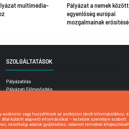
ályázat multimédia-
Pályázat a nemek között
oz
egyenlőség európai
mozgalmainak erősítésé
SZOLGÁLTATÁSOK
Pályázatírás
Pályázati Előminősítés
Pályázati tanácsadás
Pályázatírás vállalkozásoknak
Mezőgazdasági pályázatírás
 egy eszközön vagy hozzáférünk az eszközön tárolt információkhoz, é
által küldött alapvető információkat – kezelünk személyre szabott
Pályázatírás magánszemélyeknek
hez, nézettségi adatok gyűjtéséhez, valamint termékek kifejlesztésé
Pályázatírás civil szervezeteknek