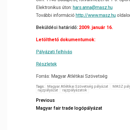
Elektronikus úton:
hars.anna@masz.hu
További információ
http://www.masz.hu
oldalon
Beküldési határidő:
2009. január 16.
Letölthető dokumentumok:
Pályázati felhívás
Részletek
Forrás: Magyar Atlétikai Szövetség
Magyar Atlétikai Szövetség pályázat
MASZ pál
Tags:
rajzpályázat
rajzpályázatok
Previous
Magyar fair trade logópályázat