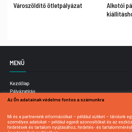
Városzöldítő ötletpályázat
Alkotói p
kiállításh
MENÜ
Kezdőlap
Pályázatírás
Az Ön adatainak védelme fontos a számunkra
Bemutatkozás
Médiaajánlat
Hírlevél feliratkozás
Mi és a partnereink információkat – például sütiket – tárolunk
személyes adatokat – például egyedi azonosítókat és az eszköz 
Impresszum
hirdetések és tartalom nyújtásához, hirdetés- és tartalommérés
Kapcsolat