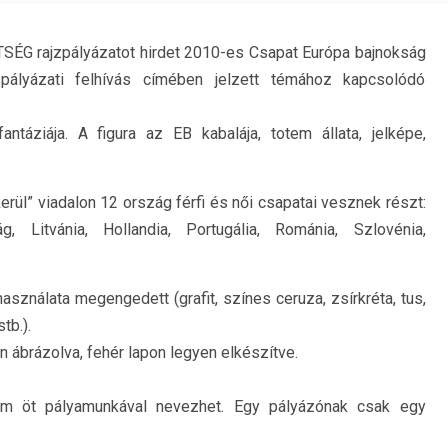
G rajzpályázatot hirdet 2010-es Csapat Európa bajnokság
 pályázati felhívás címében jelzett témához kapcsolódó
táziája. A figura az EB kabalája, totem állata, jelképe,
rül” viadalon 12 ország férfi és női csapatai vesznek részt:
, Litvánia, Hollandia, Portugália, Románia, Szlovénia,
asználata megengedett (grafit, színes ceruza, zsírkréta, tus,
tb.).
n ábrázolva, fehér lapon legyen elkészítve.
m öt pályamunkával nevezhet. Egy pályázónak csak egy