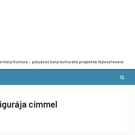
túra – pályázat helyi kulturális projektek fejlesztésére
A 
igurája címmel