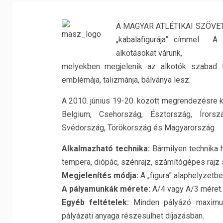
A MAGYAR ATLÉTIKAI SZÖVETSÉ
„kabalafigurája” címmel. A
alkotásokat várunk,
melyekben megjelenik az alkotók szabad fan
emblémája, talizmánja, bálványa lesz.
A 2010. június 19-20. között megrendezésre ke
Belgium, Csehország, Észtország, Írország
Svédország, Törökország és Magyarország.
Alkalmazható technika:
Bármilyen technika h
tempera, diópác, szénrajz, számítógépes rajz s
Megjelenítés módja:
A „figura” alaphelyzetbe
A pályamunkák mérete:
A/4 vagy A/3 méret.
Egyéb feltételek:
Minden pályázó maximu
pályázati anyaga részesülhet díjazásban.