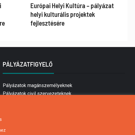
i
Európai Helyi Kultúra – pályázat
helyi kulturális projektek
re
fejlesztésére
PÁLYÁZATFIGYELŐ
Pályázatok magánszemélyeknek
Pályázatok civil szervezeteknek
Pályázatok vállalkozásoknak
Önkormányzati pályázatok
Mezőgazdasági pályázatok
s
Falusi turizmus pályázatok
hez
Napelem pályázatok