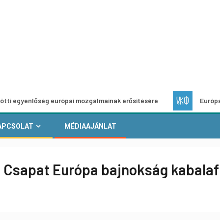
lőség európai mozgalmainak erősítésére
Európai Helyi Kul
APCSOLAT
MÉDIAAJÁNLAT
s Csapat Európa bajnokság kabalaf