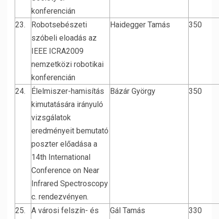
konferencián
23.
Robotsebészeti
Haidegger Tamás
350
szóbeli eloadás az
IEEE ICRA2009
nemzetközi robotikai
konferencián
24.
Élelmiszer-hamisítás
Bázár György
350
kimutatására irányuló
vizsgálatok
eredményeit bemutató
poszter előadása a
14th International
Conference on Near
Infrared Spectroscopy
c. rendezvényen.
25.
A városi felszín- és
Gál Tamás
330