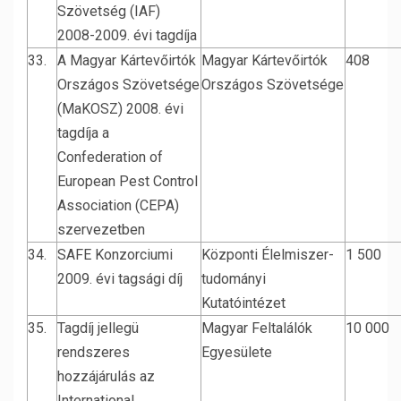
Szövetség (IAF)
2008-2009. évi tagdíja
33.
A Magyar Kártevőirtók
Magyar Kártevőirtók
408
Országos Szövetsége
Országos Szövetsége
(MaKOSZ) 2008. évi
tagdíja a
Confederation of
European Pest Control
Association (CEPA)
szervezetben
34.
SAFE Konzorciumi
Központi Élelmiszer-
1 500
2009. évi tagsági díj
tudományi
Kutatóintézet
35.
Tagdíj jellegü
Magyar Feltalálók
10 000
rendszeres
Egyesülete
hozzájárulás az
International