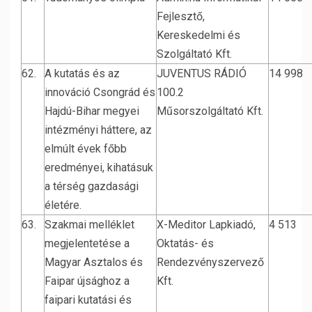
Fejlesztő,
Kereskedelmi és
Szolgáltató Kft.
62.
A kutatás és az
JUVENTUS RÁDIÓ
14 998
innováció Csongrád és
100.2
Hajdú-Bihar megyei
Műsorszolgáltató Kft.
intézményi háttere, az
elmúlt évek főbb
eredményei, kihatásuk
a térség gazdasági
életére.
63.
Szakmai melléklet
X-Meditor Lapkiadó,
4 513
megjelentetése a
Oktatás- és
Magyar Asztalos és
Rendezvényszervező
Faipar újsághoz a
Kft.
faipari kutatási és