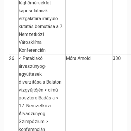
léghőmérséklet
kapcsolatának
vizgálatára irányuló
kutatás bemutása a 7.
Nemzetközi
Városklíma
Konferencián
26.
< Pataklakó
Móra Arnold
330
árvaszúnyog-
együttesek
diverzitása a Balaton
vízgyűjtőjén > című
poszterelőadás a <
17. Nemzetközi
Árvaszúnyog
Szimpózium >
konferencián