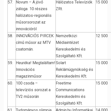
57.
Novum – A jövő
Hálózatos Televíziók
15 000
záloga 10 részes
ZRt.
hálózatos-regionális
műsorsorozat az
innovációról
58.
INNOVÁCIÓS PIRCEK
Nemzetközi
12 500
című műsor az MTV
Médiaintézet
csatornán.
Kereskedelmi és
Szolgáltató Kft.
59.
Heuréka! Megtaláltam!
Solart
15 000
Innovációs
Reklámügynökség és
magazinműsor
Kereskedelmi Kft.
60.
100 csoda –
Freetime
15 000
televíziós sorozat a
Communications
TV2 műsorán
Kereskedelmi és
Szolgáltató Kft.
61.
Tudományos olimpia
Admin.hu Informatikai
14 000