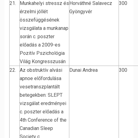
21.
Munkahelyi stressz és
Horváthné Salavecz
300
érzelmi jóllét
Gyöngyvér
összefüggésének
vizsgálata a munkanap
során c. poszter
előadás a 2009-es
Pozitív Pszichológia
Világ Kongresszusán
22.
Az obstruktív alvási
Dunai Andrea
300
apnoe előfordulása
vesetranszplantált
betegekben: SLEPT
vizsgálat eredményei
c. poszter előadás a
4th Conference of the
Canadian Sleep
Society c.