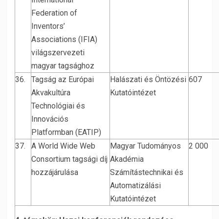
Federation of
Inventors’
Associations (IFIA)
világszervezeti
magyar tagsághoz
36.
Tagság az Európai
Halászati és Öntözési
607
Akvakultúra
Kutatóintézet
Technológiai és
Innovációs
Platformban (EATIP)
37.
A World Wide Web
Magyar Tudományos
2 000
Consortium tagsági díj
Akadémia
hozzájárulása
Számítástechnikai és
Automatizálási
Kutatóintézet