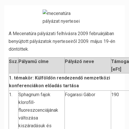
A Mecenatúra pályázati felhívásra 2009 februárjában
benyújtott pályázatok nyerteseiről 2009. május 19-én
döntöttek.
Ssz.
Pályamű címe
Pályázó neve
Támoga
[eFt]
1. témakör: Külföldön rendezendő nemzetközi
konferenciákon előadás tartása
1.
Sphagnum fajok
Fogarasi Gábor
190
klorofill-
fluoreszcenciájának
változása
kiszáradásuk és