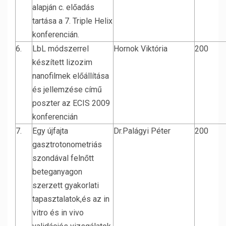
alapján c. előadás
tartása a 7. Triple Helix
konferencián.
6.
LbL módszerrel
Hornok Viktória
200
készített lizozim
nanofilmek előállítása
és jellemzése című
poszter az ECIS 2009
konferencián
7.
Egy újfajta
Dr.Palágyi Péter
200
gasztrotonometriás
szondával felnőtt
beteganyagon
szerzett gyakorlati
tapasztalatok,és az in
vitro és in vivo