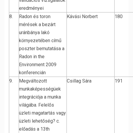
validációs vizsgálatok
eredményei
8.
Radon és toron
Kávási Norbert
180
mérések a bezárt
uránbánya lakó
környezetében című
poszter bemutatása a
Radon in the
Environment 2009
konferencián
9.
Megváltozott
Csillag Sára
191
munkaképességüek
integrációja a munka
világába. Felelős
üzleti magatartás vagy
üzleti lehetőség? c.
előadás a 13th