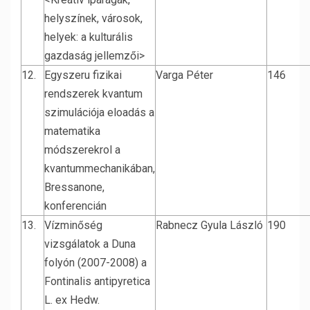
helyszínek, városok,
helyek: a kulturális
gazdaság jellemzői>
12.
Egyszeru fizikai
Varga Péter
146
rendszerek kvantum
szimulációja eloadás a
matematika
módszerekrol a
kvantummechanikában,
Bressanone,
konferencián
13.
Vízminőség
Rabnecz Gyula László
190
vizsgálatok a Duna
folyón (2007-2008) a
Fontinalis antipyretica
L. ex Hedw.