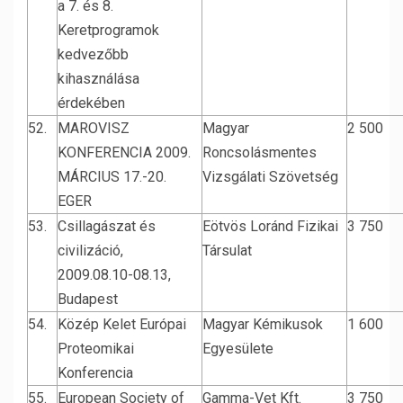
a 7. és 8.
Keretprogramok
kedvezőbb
kihasználása
érdekében
52.
MAROVISZ
Magyar
2 500
KONFERENCIA 2009.
Roncsolásmentes
MÁRCIUS 17.-20.
Vizsgálati Szövetség
EGER
53.
Csillagászat és
Eötvös Loránd Fizikai
3 750
civilizáció,
Társulat
2009.08.10-08.13,
Budapest
54.
Közép Kelet Európai
Magyar Kémikusok
1 600
Proteomikai
Egyesülete
Konferencia
55.
European Society of
Gamma-Vet Kft.
3 750