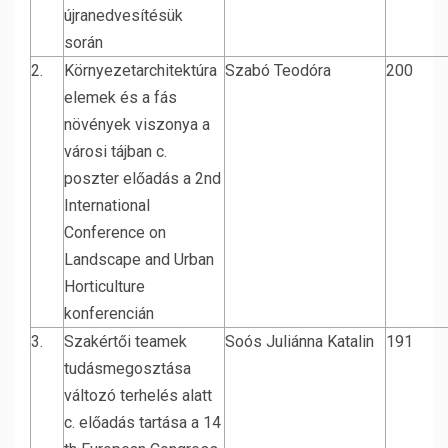
újranedvesítésük
során
2.
Környezetarchitektúra
Szabó Teodóra
200
elemek és a fás
növények viszonya a
városi tájban c.
poszter előadás a 2nd
International
Conference on
Landscape and Urban
Horticulture
konferencián
3.
Szakértői teamek
Soós Juliánna Katalin
191
tudásmegosztása
változó terhelés alatt
c. előadás tartása a 14