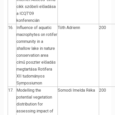
cikk szóbeli előadása
a ICQT’09
konferencián
16.
Influence of aquatic
Tóth Adrienn
200
macrophytes on rotifer
community in a
shallow lake in nature
conservation area
című poszter előadás
megtartása Rotifera
XII tudományos
Symposiumon
17.
Modelling the
Somodi Imelda Réka
200
potential vegetation
distribution for
assessing impact of