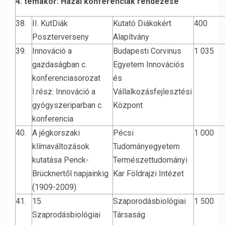
4. témakör: Hazai konferenciák rendezése
38.
II. KutDiák
Kutató Diákokért
400
Poszterverseny
Alapítvány
39.
Innováció a
Budapesti Corvinus
1 035
gazdaságban c.
Egyetem Innovációs
konferenciasorozat
és
I.rész: Innováció a
Vállalkozásfejlesztési
gyógyszeriparban c.
Központ
konferencia
40.
A jégkorszaki
Pécsi
1 000
klímaváltozások
Tudományegyetem
kutatása Penck-
Természettudományi
Brücknertől napjainkig
Kar Földrajzi Intézet
(1909-2009)
41.
15.
Szaporodásbiológiai
1 500
Szaprodásbiológiai
Társaság