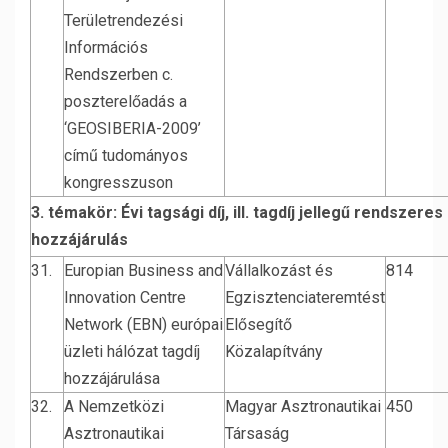
Területrendezési
Információs
Rendszerben c.
poszterelőadás a
‘GEOSIBERIA-2009’
című tudományos
kongresszuson
3. témakör: Évi tagsági díj, ill. tagdíj jellegű rendszeres
hozzájárulás
31.
Europian Business and
Vállalkozást és
814
Innovation Centre
Egzisztenciateremtést
Network (EBN) európai
Elősegítő
üzleti hálózat tagdíj
Közalapítvány
hozzájárulása
32.
A Nemzetközi
Magyar Asztronautikai
450
Asztronautikai
Társaság