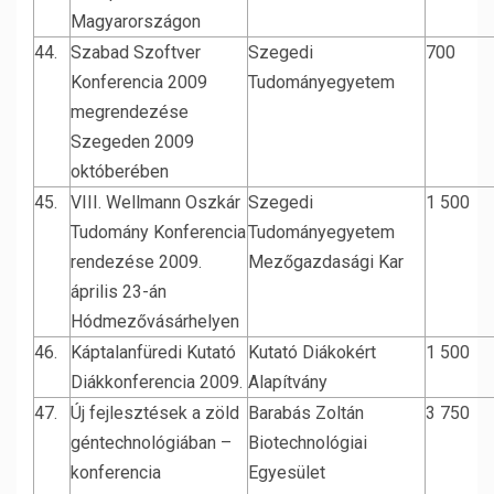
Magyarországon
44.
Szabad Szoftver
Szegedi
700
Konferencia 2009
Tudományegyetem
megrendezése
Szegeden 2009
októberében
45.
VIII. Wellmann Oszkár
Szegedi
1 500
Tudomány Konferencia
Tudományegyetem
rendezése 2009.
Mezőgazdasági Kar
április 23-án
Hódmezővásárhelyen
46.
Káptalanfüredi Kutató
Kutató Diákokért
1 500
Diákkonferencia 2009.
Alapítvány
47.
Új fejlesztések a zöld
Barabás Zoltán
3 750
géntechnológiában –
Biotechnológiai
konferencia
Egyesület