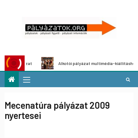
yázat
Alkotói pályázat multimédia-kiállításhoz
Mecenatúra pályázat 2009
nyertesei