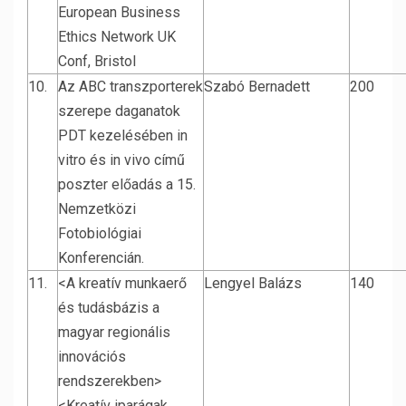
European Business
Ethics Network UK
Conf, Bristol
10.
Az ABC transzporterek
Szabó Bernadett
200
szerepe daganatok
PDT kezelésében in
vitro és in vivo című
poszter előadás a 15.
Nemzetközi
Fotobiológiai
Konferencián.
11.
<A kreatív munkaerő
Lengyel Balázs
140
és tudásbázis a
magyar regionális
innovációs
rendszerekben>
<Kreatív iparágak,