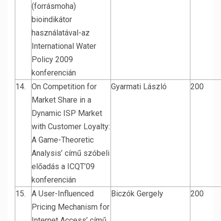
(forrásmoha)
bioindikátor
használatával-az
International Water
Policy 2009
konferencián
14.
On Competition for
Gyarmati László
200
Market Share in a
Dynamic ISP Market
with Customer Loyalty:
A Game-Theoretic
Analysis’ című szóbeli
előadás a ICQT’09
konferencián
15.
A User-Influenced
Biczók Gergely
200
Pricing Mechanism for
Internet Access’ című