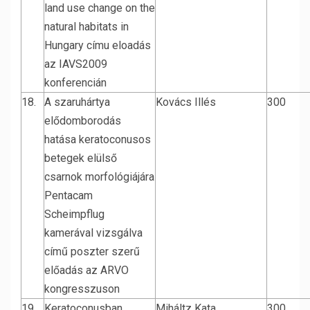
land use change on the
natural habitats in
Hungary címu eloadás
az IAVS2009
konferencián
18.
A szaruhártya
Kovács Illés
300
elődomborodás
hatása keratoconusos
betegek elülső
csarnok morfológiájára
Pentacam
Scheimpflug
kamerával vizsgálva
című poszter szerű
előadás az ARVO
kongresszuson
19.
Keratoconusban
Miháltz Kata
300