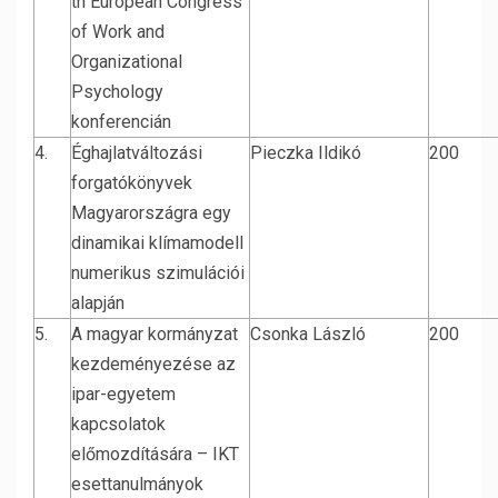
th European Congress
of Work and
Organizational
Psychology
konferencián
4.
Éghajlatváltozási
Pieczka Ildikó
200
forgatókönyvek
Magyarországra egy
dinamikai klímamodell
numerikus szimulációi
alapján
5.
A magyar kormányzat
Csonka László
200
kezdeményezése az
ipar-egyetem
kapcsolatok
előmozdítására – IKT
esettanulmányok