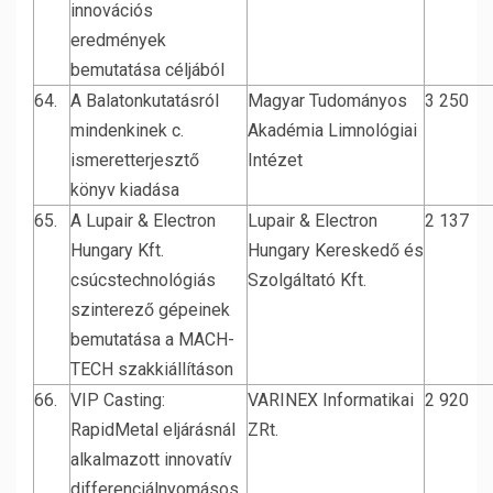
innovációs
eredmények
bemutatása céljából
64.
A Balatonkutatásról
Magyar Tudományos
3 250
mindenkinek c.
Akadémia Limnológiai
ismeretterjesztő
Intézet
könyv kiadása
65.
A Lupair & Electron
Lupair & Electron
2 137
Hungary Kft.
Hungary Kereskedő és
csúcstechnológiás
Szolgáltató Kft.
szinterező gépeinek
bemutatása a MACH-
TECH szakkiállításon
66.
VIP Casting:
VARINEX Informatikai
2 920
RapidMetal eljárásnál
ZRt.
alkalmazott innovatív
differenciálnyomásos