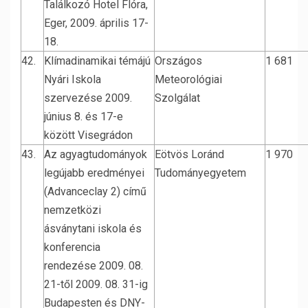
Találkozó Hotel Flóra,
Eger, 2009. április 17-
18.
42.
Klímadinamikai témájú
Országos
1 681
Nyári Iskola
Meteorológiai
szervezése 2009.
Szolgálat
június 8. és 17-e
között Visegrádon
43.
Az agyagtudományok
Eötvös Loránd
1 970
legújabb eredményei
Tudományegyetem
(Advanceclay 2) című
nemzetközi
ásványtani iskola és
konferencia
rendezése 2009. 08.
21-től 2009. 08. 31-ig
Budapesten és DNY-