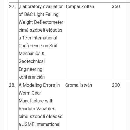
27.
„Laboratory evaluation
Tompai Zoltán
350
of B&C Light Falling
Weight Deflectometer
című szóbeli előadás
a 17th International
Conference on Soil
Mechanics &
Geotechnical
Engineering
konferencián
28.
A Modeling Errors in
Groma István
200
Worm Gear
Manufacture with
Random Variables
című szóbeli előadás
a JSME International