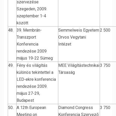
szervezése
Szegeden, 2009.
szeptember 1-4
között
48.
39. Membrán-
Semmelweis Egyetem
2 500
Transzport
Orvos Vegytani
Konferencia
Intézet
rendezése 2009
május 19-22 Sümeg
49.
Fény és világítás
MEE Világítástechnikai
3 750
különös tekintettel a
Társaság
LED-ekre konferencia
rendezése 2009.
május 27-29,
Budapest
50.
A 12th European
Diamond Congress
3 750
Meeting on
Konferencia Szervező