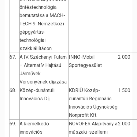
öntéstechnológia
bemutatása a MACH-
TECH 9. Nemzetközi
gépgyártás-
technológiai
szakkiállításon
67.
A IV. Széchenyi Futam
INNO-Mobil
2 000
– Alternatív Hajtású
Sportegyesület
Járművek
Versenyének díjazása
68.
Közép-dunántúli
KDRIÜ Közép-
1 500
Innovációs Díj
dunántúli Regionális
Innovációs Ügynökség
Nonprofit Kft.
69.
A kiemelkedő
NOVOFER Alapítvány a
2 000
innovációs
műszaki-szellemi