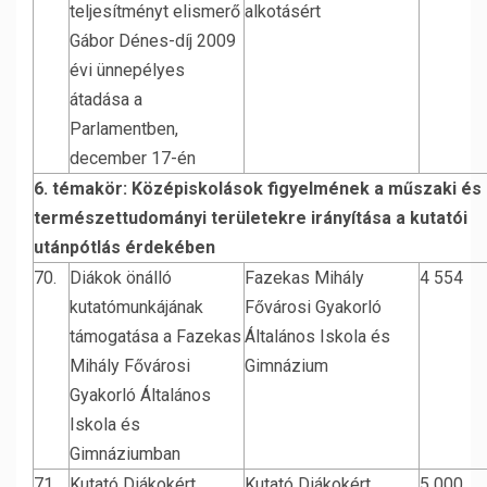
teljesítményt elismerő
alkotásért
Gábor Dénes-díj 2009
évi ünnepélyes
átadása a
Parlamentben,
december 17-én
6. témakör: Középiskolások figyelmének a műszaki és 
természettudományi területekre irányítása a kutatói
utánpótlás érdekében
70.
Diákok önálló
Fazekas Mihály
4 554
kutatómunkájának
Fővárosi Gyakorló
támogatása a Fazekas
Általános Iskola és
Mihály Fővárosi
Gimnázium
Gyakorló Általános
Iskola és
Gimnáziumban
71.
Kutató Diákokért
Kutató Diákokért
5 000