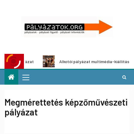
tpályázat
Alkotói pályázat multimédia-kiállításhoz
Megmérettetés képzőművészeti
pályázat