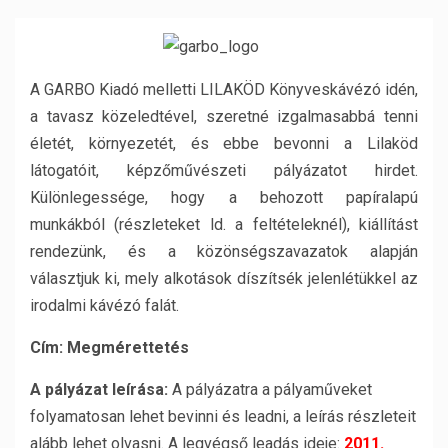
A GARBO Kiadó melletti LILAKÖD Könyveskávézó idén,
a tavasz közeledtével, szeretné izgalmasabbá tenni
életét, környezetét, és ebbe bevonni a Lilaköd
látogatóit, képzőművészeti pályázatot hirdet.
Különlegessége, hogy a behozott papíralapú
munkákból (részleteket ld. a feltételeknél), kiállítást
rendezünk, és a közönségszavazatok alapján
választjuk ki, mely alkotások díszítsék jelenlétükkel az
irodalmi kávézó falát.
Cím:
Megmérettetés
A pályázat leírása:
A pályázatra a pályaműveket
folyamatosan lehet bevinni és leadni, a leírás részleteit
alább lehet olvasni. A legvégső leadás ideje:
2011.