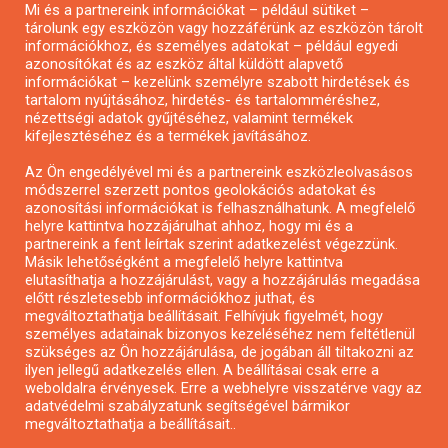
Mi és a partnereink információkat – például sütiket –
Pályázatírás civil szervezeteknek
tárolunk egy eszközön vagy hozzáférünk az eszközön tárolt
Pályázatírás önkormányzatoknak
információkhoz, és személyes adatokat – például egyedi
azonosítókat és az eszköz által küldött alapvető
Pályázatfigyelés
információkat – kezelünk személyre szabott hirdetések és
Specifikus pályázatfigyelés vagy hírlevél
tartalom nyújtásához, hirdetés- és tartalomméréshez,
nézettségi adatok gyűjtéséhez, valamint termékek
kifejlesztéséhez és a termékek javításához.
PÁLYÁZATFIGYELŐ
Az Ön engedélyével mi és a partnereink eszközleolvasásos
módszerrel szerzett pontos geolokációs adatokat és
azonosítási információkat is felhasználhatunk. A megfelelő
helyre kattintva hozzájárulhat ahhoz, hogy mi és a
Pályázatok magánszemélyeknek
partnereink a fent leírtak szerint adatkezelést végezzünk.
Pályázatok civil szervezeteknek
Másik lehetőségként a megfelelő helyre kattintva
elutasíthatja a hozzájárulást, vagy a hozzájárulás megadása
Pályázatok vállalkozásoknak
előtt részletesebb információkhoz juthat, és
Önkormányzati pályázatok
megváltoztathatja beállításait. Felhívjuk figyelmét, hogy
személyes adatainak bizonyos kezeléséhez nem feltétlenül
Mezőgazdasági pályázatok
szükséges az Ön hozzájárulása, de jogában áll tiltakozni az
Falusi turizmus pályázatok
ilyen jellegű adatkezelés ellen. A beállításai csak erre a
weboldalra érvényesek. Erre a webhelyre visszatérve vagy az
Napelem pályázatok
adatvédelmi szabályzatunk segítségével bármikor
GINOP pályázatok
megváltoztathatja a beállításait..