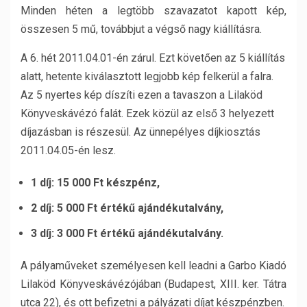
Minden héten a legtöbb szavazatot kapott kép,
összesen 5 mű, továbbjut a végső nagy kiállításra.
A 6. hét 2011.04.01-én zárul. Ezt követően az 5 kiállítás
alatt, hetente kiválasztott legjobb kép felkerül a falra.
Az 5 nyertes kép díszíti ezen a tavaszon a Lilaköd
Könyveskávézó falát. Ezek közül az első 3 helyezett
díjazásban is részesül. Az ünnepélyes díjkiosztás
2011.04.05-én lesz.
1 díj: 15 000 Ft készpénz,
2 díj: 5 000 Ft értékű ajándékutalvány,
3 díj: 3 000 Ft értékű ajándékutalvány.
A pályaműveket személyesen kell leadni a Garbo Kiadó
Lilaköd Könyveskávézójában (Budapest, XIII. ker. Tátra
utca 22), és ott befizetni a pályázati díjat készpénzben.