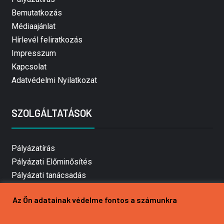
Bemutatkozás
Médiaajánlat
Hírlevél feliratkozás
Impresszum
Kapcsolat
Adatvédelmi Nyilatkozat
SZOLGÁLTATÁSOK
Pályázatírás
Pályázati Előminősítés
Pályázati tanácsadás
Pályázatírás vállalkozásoknak
Az Ön adatainak védelme fontos a számunkra
Mezőgazdasági pályázatírás
Pályázatírás magánszemélyeknek