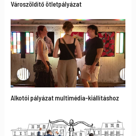
Városzöldítő ötletpályázat
Alkotói pályázat multimédia-kiállításhoz