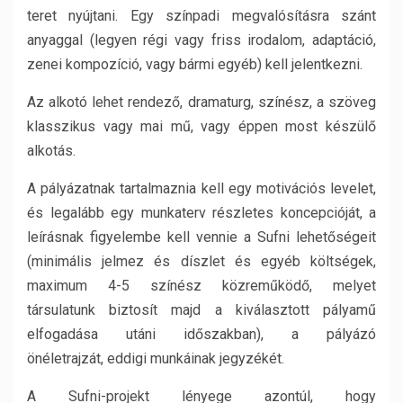
teret nyújtani. Egy színpadi megvalósításra szánt
anyaggal (legyen régi vagy friss irodalom, adaptáció,
zenei kompozíció, vagy bármi egyéb) kell jelentkezni.
Az alkotó lehet rendező, dramaturg, színész, a szöveg
klasszikus vagy mai mű, vagy éppen most készülő
alkotás.
A pályázatnak tartalmaznia kell egy motivációs levelet,
és legalább egy munkaterv részletes koncepcióját, a
leírásnak figyelembe kell vennie a Sufni lehetőségeit
(minimális jelmez és díszlet és egyéb költségek,
maximum 4-5 színész közreműködő, melyet
társulatunk biztosít majd a kiválasztott pályamű
elfogadása utáni időszakban), a pályázó
önéletrajzát, eddigi munkáinak jegyzékét.
A Sufni-projekt lényege azontúl, hogy