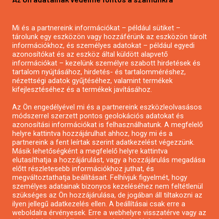
Mezőgazdasági pályázatírás
Pályázatírás magánszemélyeknek
Pályázatírás civil szervezeteknek
Mi és a partnereink információkat – például sütiket –
tárolunk egy eszközön vagy hozzáférünk az eszközön tárolt
Pályázatírás önkormányzatoknak
információkhoz, és személyes adatokat – például egyedi
Pályázatfigyelés
azonosítókat és az eszköz által küldött alapvető
információkat – kezelünk személyre szabott hirdetések és
Specifikus pályázatfigyelés vagy hírlevél
tartalom nyújtásához, hirdetés- és tartalomméréshez,
nézettségi adatok gyűjtéséhez, valamint termékek
kifejlesztéséhez és a termékek javításához.
PÁLYÁZATFIGYELŐ
Az Ön engedélyével mi és a partnereink eszközleolvasásos
módszerrel szerzett pontos geolokációs adatokat és
azonosítási információkat is felhasználhatunk. A megfelelő
helyre kattintva hozzájárulhat ahhoz, hogy mi és a
Pályázatok magánszemélyeknek
partnereink a fent leírtak szerint adatkezelést végezzünk.
Pályázatok civil szervezeteknek
Másik lehetőségként a megfelelő helyre kattintva
elutasíthatja a hozzájárulást, vagy a hozzájárulás megadása
Pályázatok vállalkozásoknak
előtt részletesebb információkhoz juthat, és
Önkormányzati pályázatok
megváltoztathatja beállításait. Felhívjuk figyelmét, hogy
személyes adatainak bizonyos kezeléséhez nem feltétlenül
Mezőgazdasági pályázatok
szükséges az Ön hozzájárulása, de jogában áll tiltakozni az
Falusi turizmus pályázatok
ilyen jellegű adatkezelés ellen. A beállításai csak erre a
weboldalra érvényesek. Erre a webhelyre visszatérve vagy az
Napelem pályázatok