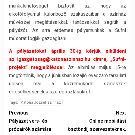
munkalehetőséget biztosít az, hogy az
alkotófolyamat különböző szakaszaiban a színház
művészei meglátásaikkal, tanácsaikkal segítik a
pályázót. Az arra érdemes pályamunkák a Sufni
műsorát fogják gazdagítani.
A pályázatokat április 30-ig kérjük elküldeni
az igazgatosag@katonaszinhaz.hu címre, „Sufni-
projekt” megjelöléssel.
Az elbírálás május 15-re
megtörténik, hogy a júniusban lezajló évadzáró társulati
ülésen már a közreműködő színészek
értesülhessenek a szereposztásokról.
Katona József színház
Tags:
Previous
Next
Pályázat vers- és
Online mobilitási
prózaírók számára
ösztöndíj szervezeteknek,