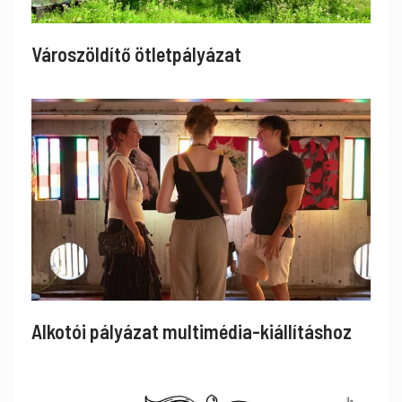
Városzöldítő ötletpályázat
Alkotói pályázat multimédia-kiállításhoz