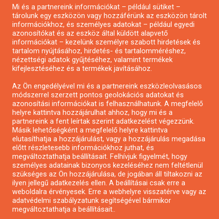
Pályázatírás civil szervezeteknek
Mi és a partnereink információkat – például sütiket –
tárolunk egy eszközön vagy hozzáférünk az eszközön tárolt
Pályázatírás önkormányzatoknak
információkhoz, és személyes adatokat – például egyedi
Pályázatfigyelés
azonosítókat és az eszköz által küldött alapvető
információkat – kezelünk személyre szabott hirdetések és
Specifikus pályázatfigyelés vagy hírlevél
tartalom nyújtásához, hirdetés- és tartalomméréshez,
nézettségi adatok gyűjtéséhez, valamint termékek
kifejlesztéséhez és a termékek javításához.
PÁLYÁZATFIGYELŐ
Az Ön engedélyével mi és a partnereink eszközleolvasásos
módszerrel szerzett pontos geolokációs adatokat és
azonosítási információkat is felhasználhatunk. A megfelelő
helyre kattintva hozzájárulhat ahhoz, hogy mi és a
Pályázatok magánszemélyeknek
partnereink a fent leírtak szerint adatkezelést végezzünk.
Pályázatok civil szervezeteknek
Másik lehetőségként a megfelelő helyre kattintva
elutasíthatja a hozzájárulást, vagy a hozzájárulás megadása
Pályázatok vállalkozásoknak
előtt részletesebb információkhoz juthat, és
Önkormányzati pályázatok
megváltoztathatja beállításait. Felhívjuk figyelmét, hogy
személyes adatainak bizonyos kezeléséhez nem feltétlenül
Mezőgazdasági pályázatok
szükséges az Ön hozzájárulása, de jogában áll tiltakozni az
Falusi turizmus pályázatok
ilyen jellegű adatkezelés ellen. A beállításai csak erre a
weboldalra érvényesek. Erre a webhelyre visszatérve vagy az
Napelem pályázatok
adatvédelmi szabályzatunk segítségével bármikor
GINOP pályázatok
megváltoztathatja a beállításait..