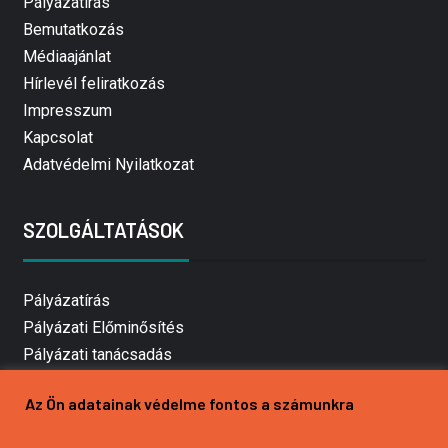
Pályázatírás
Bemutatkozás
Médiaajánlat
Hírlevél feliratkozás
Impresszum
Kapcsolat
Adatvédelmi Nyilatkozat
SZOLGÁLTATÁSOK
Pályázatírás
Pályázati Előminősítés
Pályázati tanácsadás
Pályázatírás vállalkozásoknak
Az Ön adatainak védelme fontos a számunkra
Mezőgazdasági pályázatírás
Pályázatírás magánszemélyeknek