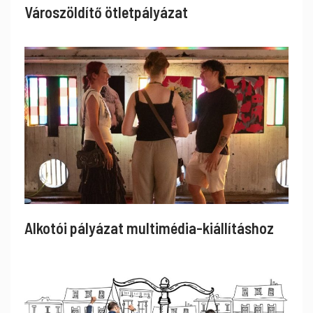
Városzöldítő ötletpályázat
Alkotói pályázat multimédia-kiállításhoz