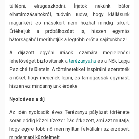
túllépni, elrugaszkodni. Írjatok nekünk bátor
elhatározásaitokról, tudván tudva, hogy kiállásunk
magunkért és másokért nem hozhat mindig sikert.
Értékeljük a próbálkozást is, hiszen egymás
bátorságából meríthetjük a legtöbb erőt a sajátunkhoz!
A díjazott egyéni írások számára megjelenési
lehetőséget biztosítanak a
terézanyu.hu
és a Nők Lapja
Psziché felületein. A történetekkel inspirálni szeretnék
a nőket, hogy merjenek lépni, és támogassák egymást,
hiszen ez mindannyiunk érdeke.
Nyolcéves a díj
Az idén nyolcadik éves Terézanyu pályázat története
során eddig közel tízezer írás érkezett, ami azt mutatja,
hogy egyre több nő meri nyíltan felvállalni az érzéseit,
mindennapi küzdelmeit.