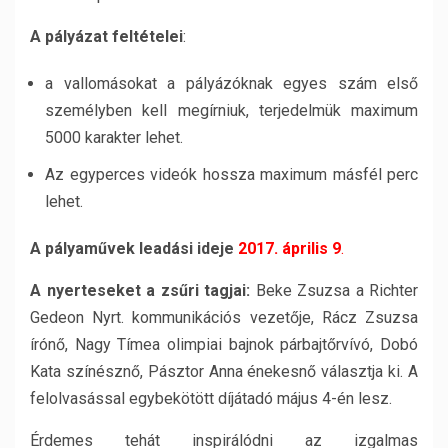
A pályázat feltételei
:
a vallomásokat a pályázóknak egyes szám első
személyben kell megírniuk, terjedelmük maximum
5000 karakter lehet.
Az egyperces videók hossza maximum másfél perc
lehet.
A pályaművek leadási ideje
2017. április 9
.
A nyerteseket a zsűri tagjai:
Beke Zsuzsa a Richter
Gedeon Nyrt. kommunikációs vezetője, Rácz Zsuzsa
írónő, Nagy Tímea olimpiai bajnok párbajtőrvívó, Dobó
Kata színésznő, Pásztor Anna énekesnő választja ki. A
felolvasással egybekötött díjátadó május 4-én lesz.
Érdemes tehát inspirálódni az izgalmas