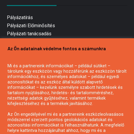
Pályázatírás
Pályázati Előminősítés
Pályázati tanácsadás
Pályázatírás vállalkozásoknak
Az Ön adatainak védelme fontos a számunkra
Mezőgazdasági pályázatírás
Pályázatírás magánszemélyeknek
Mi és a partnereink információkat – például sütiket –
Pályázatírás civil szervezeteknek
tárolunk egy eszközön vagy hozzáférünk az eszközön tárolt
Pályázatírás önkormányzatoknak
információkhoz, és személyes adatokat – például egyedi
azonosítókat és az eszköz által küldött alapvető
Pályázatfigyelés
információkat – kezelünk személyre szabott hirdetések és
Specifikus pályázatfigyelés vagy hírlevél
tartalom nyújtásához, hirdetés- és tartalomméréshez,
nézettségi adatok gyűjtéséhez, valamint termékek
kifejlesztéséhez és a termékek javításához.
PÁLYÁZATFIGYELŐ
Az Ön engedélyével mi és a partnereink eszközleolvasásos
módszerrel szerzett pontos geolokációs adatokat és
azonosítási információkat is felhasználhatunk. A megfelelő
helyre kattintva hozzájárulhat ahhoz, hogy mi és a
Pályázatok magánszemélyeknek