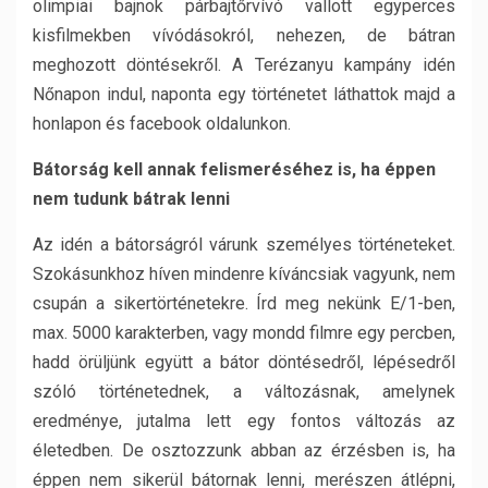
olimpiai bajnok párbajtőrvívó vallott egyperces
kisfilmekben vívódásokról, nehezen, de bátran
meghozott döntésekről. A Terézanyu kampány idén
Nőnapon indul, naponta egy történetet láthattok majd a
honlapon és facebook oldalunkon.
Bátorság kell annak felismeréséhez is, ha éppen
nem tudunk bátrak lenni
Az idén a bátorságról várunk személyes történeteket.
Szokásunkhoz híven mindenre kíváncsiak vagyunk, nem
csupán a sikertörténetekre. Írd meg nekünk E/1-ben,
max. 5000 karakterben, vagy mondd filmre egy percben,
hadd örüljünk együtt a bátor döntésedről, lépésedről
szóló történetednek, a változásnak, amelynek
eredménye, jutalma lett egy fontos változás az
életedben. De osztozzunk abban az érzésben is, ha
éppen nem sikerül bátornak lenni, merészen átlépni,