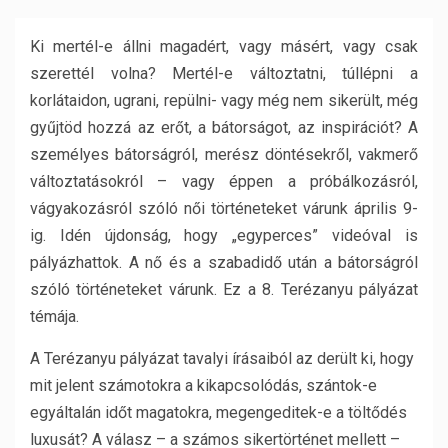
Ki mertél-e állni magadért, vagy másért, vagy csak
szerettél volna? Mertél-e változtatni, túllépni a
korlátaidon, ugrani, repülni- vagy még nem sikerült, még
gyűjtöd hozzá az erőt, a bátorságot, az inspirációt? A
személyes bátorságról, merész döntésekről, vakmerő
változtatásokról – vagy éppen a próbálkozásról,
vágyakozásról szóló női történeteket várunk április 9-
ig. Idén újdonság, hogy „egyperces” videóval is
pályázhattok. A nő és a szabadidő után a bátorságról
szóló történeteket várunk. Ez a 8. Terézanyu pályázat
témája.
A Terézanyu pályázat tavalyi írásaiból az derült ki, hogy
mit jelent számotokra a kikapcsolódás, szántok-e
egyáltalán időt magatokra, megengeditek-e a töltődés
luxusát? A válasz – a számos sikertörténet mellett –