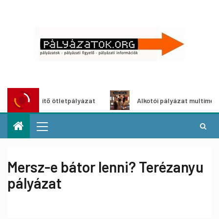
szöldítő ötletpályázat
Alkotói pályázat multimédia-kiállí
Mersz-e bátor lenni? Terézanyu
pályázat