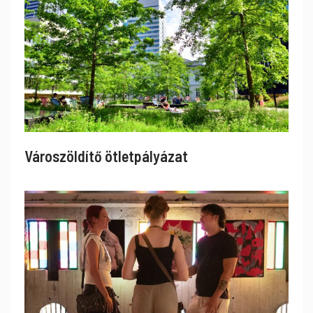
Városzöldítő ötletpályázat