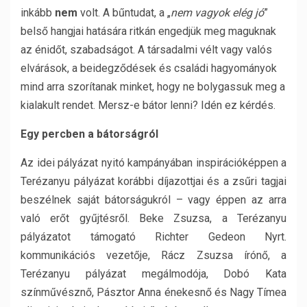
inkább
nem
volt. A bűntudat, a „
nem vagyok elég jó
”
belső hangjai hatására ritkán engedjük meg maguknak
az énidőt, szabadságot. A társadalmi vélt vagy valós
elvárások, a beidegződések és családi hagyományok
mind arra szorítanak minket, hogy ne bolygassuk meg a
kialakult rendet. Mersz-e bátor lenni? Idén ez kérdés.
Egy percben a bátorságról
Az idei pályázat nyitó kampányában inspirációképpen a
Terézanyu pályázat korábbi díjazottjai és a zsűri tagjai
beszélnek saját bátorságukról – vagy éppen az arra
való erőt gyűjtésről. Beke Zsuzsa, a Terézanyu
pályázatot támogató Richter Gedeon Nyrt.
kommunikációs vezetője, Rácz Zsuzsa írónő, a
Terézanyu pályázat megálmodója, Dobó Kata
színművésznő, Pásztor Anna énekesnő és Nagy Tímea