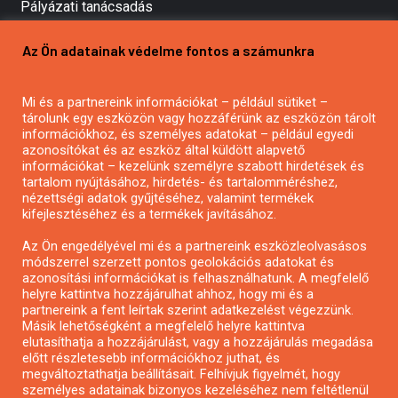
Pályázati tanácsadás
Pályázatírás vállalkozásoknak
Az Ön adatainak védelme fontos a számunkra
Mezőgazdasági pályázatírás
Pályázatírás magánszemélyeknek
Mi és a partnereink információkat – például sütiket –
Pályázatírás civil szervezeteknek
tárolunk egy eszközön vagy hozzáférünk az eszközön tárolt
Pályázatírás önkormányzatoknak
információkhoz, és személyes adatokat – például egyedi
azonosítókat és az eszköz által küldött alapvető
Pályázatfigyelés
információkat – kezelünk személyre szabott hirdetések és
Specifikus pályázatfigyelés vagy hírlevél
tartalom nyújtásához, hirdetés- és tartalomméréshez,
nézettségi adatok gyűjtéséhez, valamint termékek
kifejlesztéséhez és a termékek javításához.
PÁLYÁZATFIGYELŐ
Az Ön engedélyével mi és a partnereink eszközleolvasásos
módszerrel szerzett pontos geolokációs adatokat és
azonosítási információkat is felhasználhatunk. A megfelelő
helyre kattintva hozzájárulhat ahhoz, hogy mi és a
Pályázatok magánszemélyeknek
partnereink a fent leírtak szerint adatkezelést végezzünk.
Pályázatok civil szervezeteknek
Másik lehetőségként a megfelelő helyre kattintva
elutasíthatja a hozzájárulást, vagy a hozzájárulás megadása
Pályázatok vállalkozásoknak
előtt részletesebb információkhoz juthat, és
Önkormányzati pályázatok
megváltoztathatja beállításait. Felhívjuk figyelmét, hogy
személyes adatainak bizonyos kezeléséhez nem feltétlenül
Mezőgazdasági pályázatok