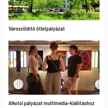
Városzöldítő ötletpályázat
Alkotói pályázat multimédia-kiállításhoz