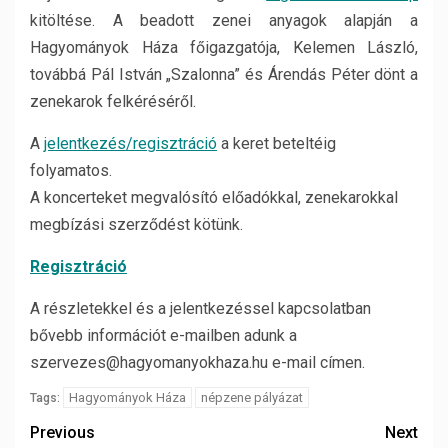
kitöltése. A beadott zenei anyagok alapján a
Hagyományok Háza főigazgatója, Kelemen László,
továbbá Pál István „Szalonna” és Árendás Péter dönt a
zenekarok felkéréséről.
A
jelentkezés/regisztráció
a keret beteltéig
folyamatos.
A koncerteket megvalósító előadókkal, zenekarokkal
megbízási szerződést kötünk.
Regisztráció
A részletekkel és a jelentkezéssel kapcsolatban
bővebb információt e-mailben adunk a
szervezes@hagyomanyokhaza.hu e-mail címen.
Hagyományok Háza
népzene pályázat
Tags:
Previous
Next