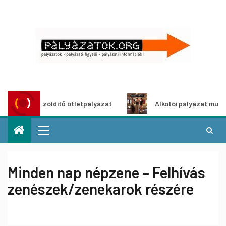
Városzöldítő ötletpályázat
Alkotói pályázat multimédia-k
Minden nap népzene – Felhívás
zenészek/zenekarok részére