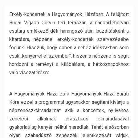
Erkély-koncertek a Hagyományok Házában. A felújított
Budai Vigadó Corvin téri teraszán, a nándorfehérvári
csatára emlékező déli harangszó után, buzdításként a
kitartásra, népzenei erkély-koncertek szervezésébe
fogunk. Hisszük, hogy ebben a nehéz időszakban sem
csak „kenyérrel él az ember”, hiszen a népzene is segít
hordozni a reményt a kilábalásra, a hétköznapokhoz
való visszatérésre.
A Hagyományok Háza és a Hagyományok Háza Baráti
Köre ezzel a programmal ugyanakkor segíteni kívánja a
népzenész-társadalmat, akik a koncertek, nyilvános
zenélési alkalmak drasztikus elmaradásával
gyakorlatilag kenyér nélkül maradtak. Tehát elsősorban
olyan szabadúszó zenészek jelentkezését várjuk,