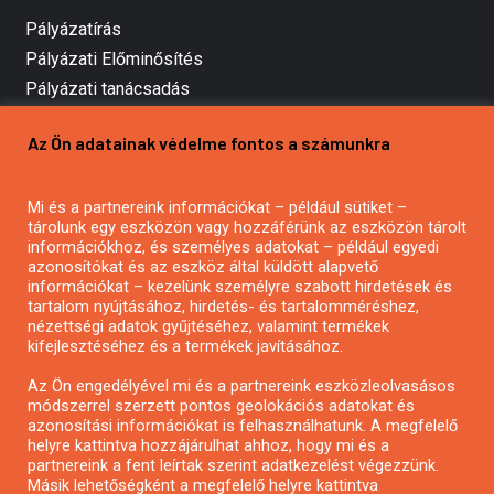
Pályázatírás
Pályázati Előminősítés
Pályázati tanácsadás
Pályázatírás vállalkozásoknak
Az Ön adatainak védelme fontos a számunkra
Mezőgazdasági pályázatírás
Pályázatírás magánszemélyeknek
Mi és a partnereink információkat – például sütiket –
Pályázatírás civil szervezeteknek
tárolunk egy eszközön vagy hozzáférünk az eszközön tárolt
Pályázatírás önkormányzatoknak
információkhoz, és személyes adatokat – például egyedi
azonosítókat és az eszköz által küldött alapvető
Pályázatfigyelés
információkat – kezelünk személyre szabott hirdetések és
Specifikus pályázatfigyelés vagy hírlevél
tartalom nyújtásához, hirdetés- és tartalomméréshez,
nézettségi adatok gyűjtéséhez, valamint termékek
kifejlesztéséhez és a termékek javításához.
PÁLYÁZATFIGYELŐ
Az Ön engedélyével mi és a partnereink eszközleolvasásos
módszerrel szerzett pontos geolokációs adatokat és
azonosítási információkat is felhasználhatunk. A megfelelő
helyre kattintva hozzájárulhat ahhoz, hogy mi és a
Pályázatok magánszemélyeknek
partnereink a fent leírtak szerint adatkezelést végezzünk.
Pályázatok civil szervezeteknek
Másik lehetőségként a megfelelő helyre kattintva