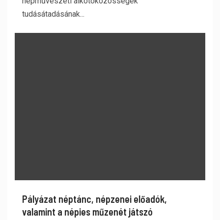
népművészeti alkotóközösségek
tudásátadásának...
Pályázat néptánc, népzenei előadók,
valamint a népies műzenét játszó