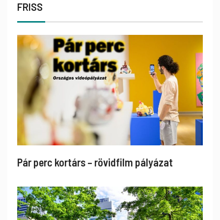
FRISS
Pár perc kortárs – rövidfilm pályázat