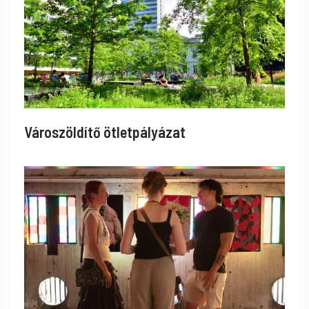
Városzöldítő ötletpályázat