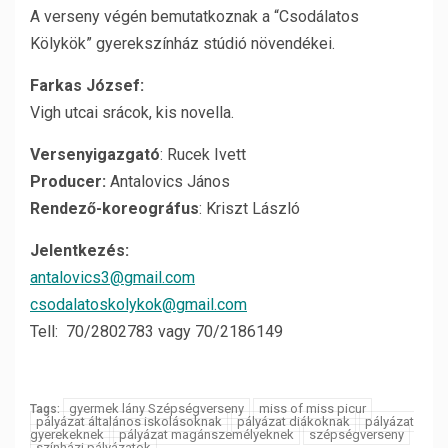
A verseny végén bemutatkoznak a “Csodálatos
Kölykök” gyerekszínház stúdió növendékei.
Farkas József:
Vigh utcai srácok, kis novella.
Versenyigazgató
: Rucek Ivett
Producer:
Antalovics János
Rendező-koreográfus
: Kriszt László
Jelentkezés:
antalovics3@gmail.com
csodalatoskolykok@gmail.com
Tell: 70/2802783 vagy 70/2186149
gyermek lány Szépségverseny
miss of miss picur
Tags:
pályázat általános iskolásoknak
pályázat diákoknak
pályázat
gyerekeknek
pályázat magánszemélyeknek
szépségverseny
színházi pályázatok