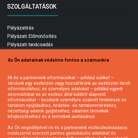
SZOLGÁLTATÁSOK
Pályázatírás
Pályázati Előminősítés
Pályázati tanácsadás
Pályázatírás vállalkozásoknak
Az Ön adatainak védelme fontos a számunkra
Mezőgazdasági pályázatírás
Pályázatírás magánszemélyeknek
Mi és a partnereink információkat – például sütiket –
Pályázatírás civil szervezeteknek
tárolunk egy eszközön vagy hozzáférünk az eszközön tárolt
Pályázatírás önkormányzatoknak
információkhoz, és személyes adatokat – például egyedi
azonosítókat és az eszköz által küldött alapvető
Pályázatfigyelés
információkat – kezelünk személyre szabott hirdetések és
Specifikus pályázatfigyelés vagy hírlevél
tartalom nyújtásához, hirdetés- és tartalomméréshez,
nézettségi adatok gyűjtéséhez, valamint termékek
kifejlesztéséhez és a termékek javításához.
PÁLYÁZATFIGYELŐ
Az Ön engedélyével mi és a partnereink eszközleolvasásos
módszerrel szerzett pontos geolokációs adatokat és