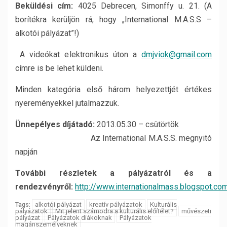
Beküldési cím:
4025 Debrecen, Simonffy u. 21. (A
borítékra kerüljön rá, hogy „International M.A.S.S –
alkotói pályázat”!)
A videókat elektronikus úton a
dmjviok@gmail.com
címre is be lehet küldeni.
Minden kategória első három helyezettjét értékes
nyereményekkel jutalmazzuk.
Ünnepélyes díjátadó:
2013.05.30 – csütörtök
Az International M.A.S.S. megnyitó
napján
További részletek a pályázatról és a
rendezvényről:
http://www.internationalmass.blogspot.co
alkotói pályázat
kreatív pályázatok
Kulturális
Tags:
pályázatok
Mit jelent számodra a kulturális előítélet?
művészeti
pályázat
Pályázatok diákoknak
Pályázatok
magánszemélyeknek