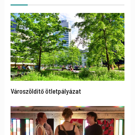
Városzöldítő ötletpályázat