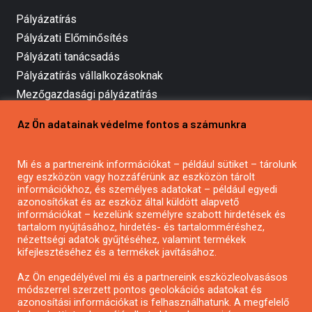
Pályázatírás
Pályázati Előminősítés
Pályázati tanácsadás
Pályázatírás vállalkozásoknak
Mezőgazdasági pályázatírás
Pályázatírás magánszemélyeknek
Az Ön adatainak védelme fontos a számunkra
Pályázatírás civil szervezeteknek
Pályázatírás önkormányzatoknak
Mi és a partnereink információkat – például sütiket – tárolunk
Pályázatfigyelés
egy eszközön vagy hozzáférünk az eszközön tárolt
Specifikus pályázatfigyelés vagy hírlevél
információkhoz, és személyes adatokat – például egyedi
azonosítókat és az eszköz által küldött alapvető
információkat – kezelünk személyre szabott hirdetések és
tartalom nyújtásához, hirdetés- és tartalomméréshez,
PÁLYÁZATFIGYELŐ
nézettségi adatok gyűjtéséhez, valamint termékek
kifejlesztéséhez és a termékek javításához.
Az Ön engedélyével mi és a partnereink eszközleolvasásos
Pályázatok magánszemélyeknek
módszerrel szerzett pontos geolokációs adatokat és
Pályázatok civil szervezeteknek
azonosítási információkat is felhasználhatunk. A megfelelő