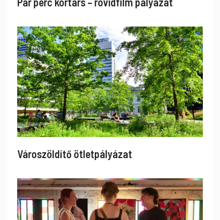
Pár perc kortárs – rövidfilm pályázat
Városzöldítő ötletpályázat