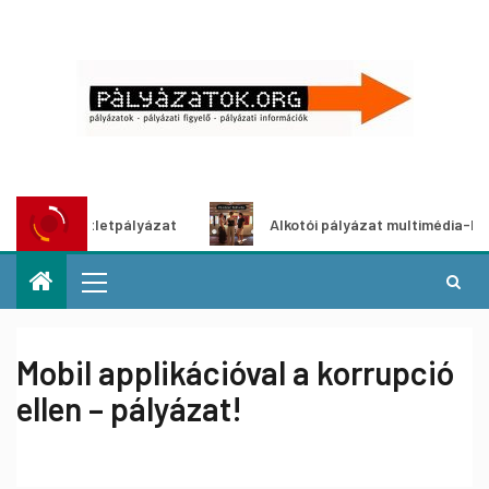
ítő ötletpályázat
Alkotói pályázat multimédia-kiállításho
Mobil applikációval a korrupció
ellen – pályázat!