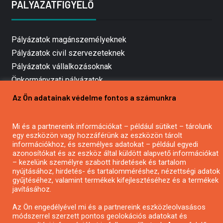
PÁLYÁZATFIGYELŐ
Pályázatok magánszemélyeknek
Pályázatok civil szervezeteknek
Pályázatok vállalkozásoknak
Önkormányzati pályázatok
Mezőgazdasági pályázatok
Az Ön adatainak védelme fontos a számunkra
Falusi turizmus pályázatok
Napelem pályázatok
Mi és a partnereink információkat – például sütiket – tárolunk
GINOP pályázatok
egy eszközön vagy hozzáférünk az eszközön tárolt
információkhoz, és személyes adatokat – például egyedi
azonosítókat és az eszköz által küldött alapvető információkat
– kezelünk személyre szabott hirdetések és tartalom
Copyright © All rights reserved.
nyújtásához, hirdetés- és tartalomméréshez, nézettségi adatok
gyűjtéséhez, valamint termékek kifejlesztéséhez és a termékek
javításához.
Az Ön engedélyével mi és a partnereink eszközleolvasásos
módszerrel szerzett pontos geolokációs adatokat és