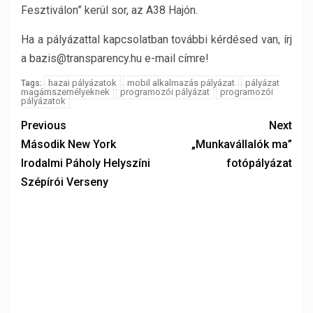
Fesztiválon” kerül sor, az A38 Hajón.
Ha a pályázattal kapcsolatban további kérdésed van, írj
a bazis@transparency.hu e-mail címre!
hazai pályázatok
mobil alkalmazás pályázat
pályázat
Tags:
magámszemélyeknek
programozói pályázat
programozói
pályázatok
Previous
Next
Második New York
„Munkavállalók ma”
Irodalmi Páholy Helyszíni
fotópályázat
Szépírói Verseny