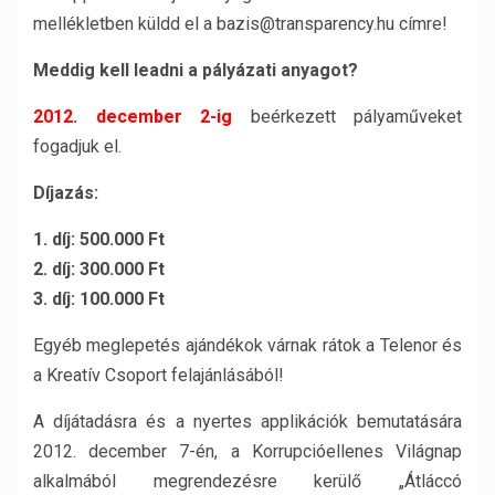
mellékletben küldd el a bazis@transparency.hu címre!
Meddig kell leadni a pályázati anyagot?
2012. december 2-ig
beérkezett pályaműveket
fogadjuk el.
Díjazás:
1. díj: 500.000 Ft
2. díj: 300.000 Ft
3. díj: 100.000 Ft
Egyéb meglepetés ajándékok várnak rátok a Telenor és
a Kreatív Csoport felajánlásából!
A díjátadásra és a nyertes applikációk bemutatására
2012. december 7-én, a Korrupcióellenes Világnap
alkalmából megrendezésre kerülő „Átláccó