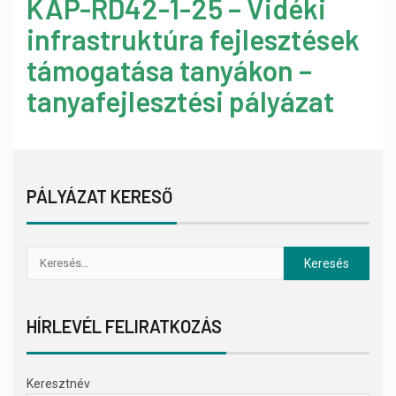
KAP-RD42-1-25 – Vidéki
infrastruktúra fejlesztések
támogatása tanyákon –
tanyafejlesztési pályázat
PÁLYÁZAT KERESŐ
HÍRLEVÉL FELIRATKOZÁS
Keresztnév