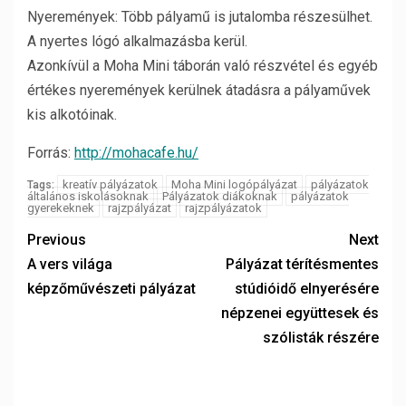
Nyeremények: Több pályamű is jutalomba részesülhet.
A nyertes lógó alkalmazásba kerül.
Azonkívül a Moha Mini táborán való részvétel és egyéb
értékes nyeremények kerülnek átadásra a pályaművek
kis alkotóinak.
Forrás:
http://mohacafe.hu/
kreatív pályázatok
Moha Mini logópályázat
pályázatok
Tags:
általános iskolásoknak
Pályázatok diákoknak
pályázatok
gyerekeknek
rajzpályázat
rajzpályázatok
Previous
Next
A vers világa
Pályázat térítésmentes
képzőművészeti pályázat
stúdióidő elnyerésére
népzenei együttesek és
szólisták részére