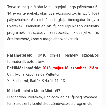
Lógó pályázatra 6-
Tervezd meg a Moha Mini Lógóját!
14 éves gyerekek, akár gyerekcsoportok (max. 3 fős)
pályázhatnak. Az embléma foglalja önmagába, hogy a
Gyerekek, Családok és az Ifjúság egy közös kulturális
programok részesei, asszociatív, kicsinyítve is
értelmezhető, kreatív megoldásokat várunk.
Paraméterek:
10×10 cm-es, bármely szabályos
formába illesztett terv
Beküldési határidő:
2013. május 18. szombat 12 óra
Cím: Moha Kávéház és Kultúrtér
XI. Budapest, Bartók Béla út. 11.-13.
Mit kell tudni a Moha Mini-ről?
Elsősorban Gyerekek, Családok és az Ifjúság számára
tematikusan felépített képzőművészeti programok,