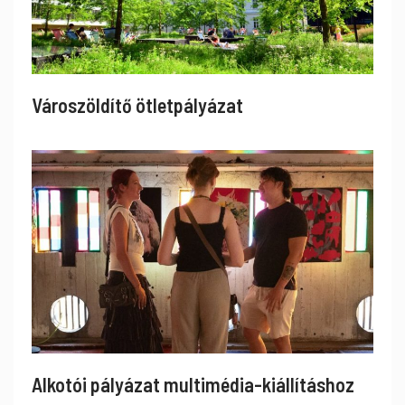
Városzöldítő ötletpályázat
Alkotói pályázat multimédia-kiállításhoz