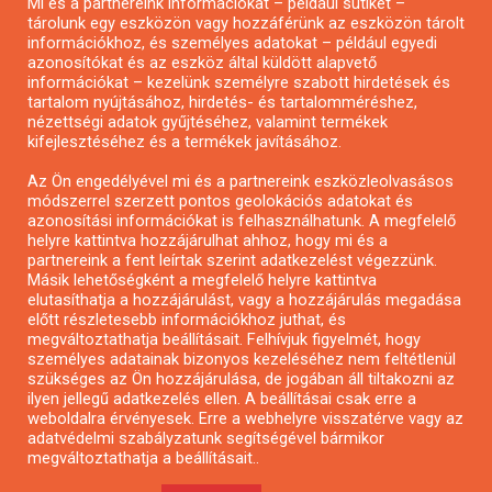
Mi és a partnereink információkat – például sütiket –
Pályázatírás civil szervezeteknek
tárolunk egy eszközön vagy hozzáférünk az eszközön tárolt
Pályázatírás önkormányzatoknak
információkhoz, és személyes adatokat – például egyedi
azonosítókat és az eszköz által küldött alapvető
Pályázatfigyelés
információkat – kezelünk személyre szabott hirdetések és
Specifikus pályázatfigyelés vagy hírlevél
tartalom nyújtásához, hirdetés- és tartalomméréshez,
nézettségi adatok gyűjtéséhez, valamint termékek
kifejlesztéséhez és a termékek javításához.
PÁLYÁZATFIGYELŐ
Az Ön engedélyével mi és a partnereink eszközleolvasásos
módszerrel szerzett pontos geolokációs adatokat és
azonosítási információkat is felhasználhatunk. A megfelelő
helyre kattintva hozzájárulhat ahhoz, hogy mi és a
Pályázatok magánszemélyeknek
partnereink a fent leírtak szerint adatkezelést végezzünk.
Pályázatok civil szervezeteknek
Másik lehetőségként a megfelelő helyre kattintva
elutasíthatja a hozzájárulást, vagy a hozzájárulás megadása
Pályázatok vállalkozásoknak
előtt részletesebb információkhoz juthat, és
Önkormányzati pályázatok
megváltoztathatja beállításait. Felhívjuk figyelmét, hogy
személyes adatainak bizonyos kezeléséhez nem feltétlenül
Mezőgazdasági pályázatok
szükséges az Ön hozzájárulása, de jogában áll tiltakozni az
Falusi turizmus pályázatok
ilyen jellegű adatkezelés ellen. A beállításai csak erre a
weboldalra érvényesek. Erre a webhelyre visszatérve vagy az
Napelem pályázatok
adatvédelmi szabályzatunk segítségével bármikor
GINOP pályázatok
megváltoztathatja a beállításait..