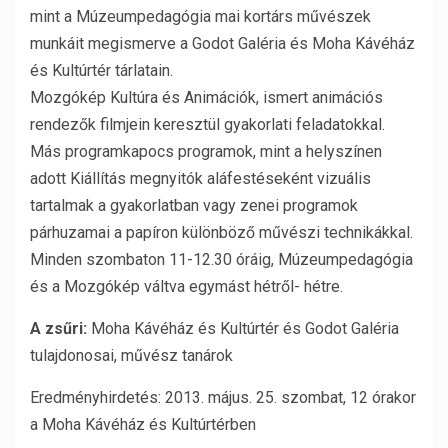
mint a Múzeumpedagógia mai kortárs művészek
munkáit megismerve a Godot Galéria és Moha Kávéház
és Kultúrtér tárlatain.
Mozgókép Kultúra és Animációk, ismert animációs
rendezők filmjein keresztül gyakorlati feladatokkal.
Más programkapocs programok, mint a helyszínen
adott Kiállítás megnyitók aláfestéseként vizuális
tartalmak a gyakorlatban vagy zenei programok
párhuzamai a papíron különböző művészi technikákkal.
Minden szombaton 11-12.30 óráig, Múzeumpedagógia
és a Mozgókép váltva egymást hétről- hétre.
A zsűri:
Moha Kávéház és Kultúrtér és Godot Galéria
tulajdonosai, művész tanárok
Eredményhirdetés: 2013. május. 25. szombat, 12 órakor
a Moha Kávéház és Kultúrtérben