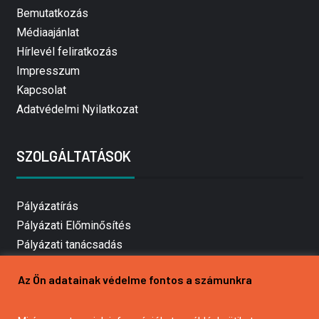
Bemutatkozás
Médiaajánlat
Hírlevél feliratkozás
Impresszum
Kapcsolat
Adatvédelmi Nyilatkozat
SZOLGÁLTATÁSOK
Pályázatírás
Pályázati Előminősítés
Pályázati tanácsadás
Pályázatírás vállalkozásoknak
Az Ön adatainak védelme fontos a számunkra
Mezőgazdasági pályázatírás
Pályázatírás magánszemélyeknek