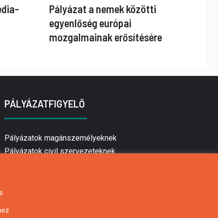
édia-
Pályázat a nemek közötti
egyenlőség európai
mozgalmainak erősítésére
PÁLYÁZATFIGYELŐ
Pályázatok magánszemélyeknek
Pályázatok civil szervezeteknek
Pályázatok vállalkozásoknak
Önkormányzati pályázatok
Mezőgazdasági pályázatok
s
Falusi turizmus pályázatok
hez
Napelem pályázatok