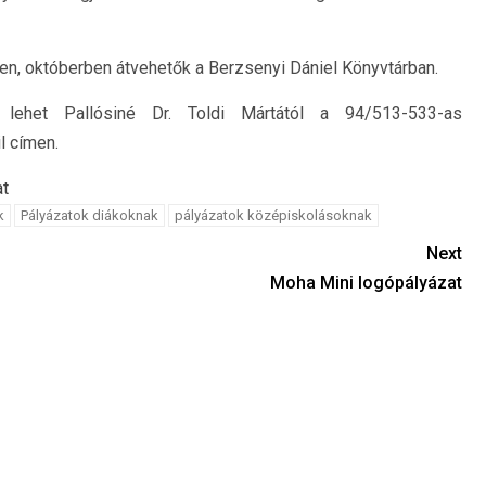
ően, októberben átvehetők a Berzsenyi Dániel Könyvtárban.
lehet Pallósiné Dr. Toldi Mártától a 94/513-533-as
l címen.
at
k
Pályázatok diákoknak
pályázatok középiskolásoknak
Next
Moha Mini logópályázat