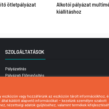
ítő ötletpályázat
Alkotói pályázat multim
kiállításhoz
SZOLGÁLTATÁSOK
Pályázatírás
Pályázati Előminősítés
Pályázati tanácsadás
Pályázatírás vállalkozásoknak
Mezőgazdasági pályázatírás
 egy eszközön vagy hozzáférünk az eszközön tárolt információkhoz, é
által küldött alapvető információkat – kezelünk személyre szabott
Pályázatírás magánszemélyeknek
hez, nézettségi adatok gyűjtéséhez, valamint termékek kifejlesztésé
Pályázatírás civil szervezeteknek