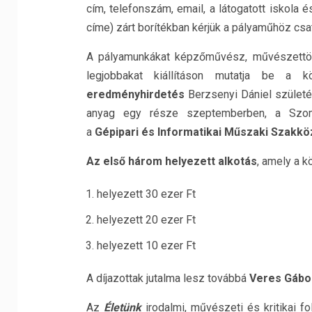
cím, telefonszám, email, a látogatott iskola 
címe) zárt borítékban kérjük a pályaműhöz csat
A pályamunkákat képzőművész, művészettört
legjobbakat kiállításon mutatja be a k
eredményhirdetés
Berzsenyi Dániel szület
anyag egy része szeptemberben, a Szomb
a
Gépipari és Informatikai Műszaki Szakkö
Az első három helyezett alkotás
, amely a k
helyezett 30 ezer Ft
helyezett 20 ezer Ft
helyezett 10 ezer Ft
A díjazottak jutalma lesz továbbá
Veres Gábo
Az
Életünk
irodalmi, művészeti és kritikai f