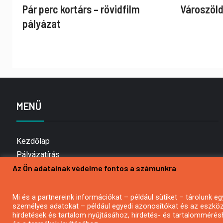
Pár perc kortárs – rövidfilm
Városzöld
pályázat
MENÜ
Kezdőlap
Pályázatírás
Az Ön adatainak védelme fontos a számunkra
Bemutatkozás
Médiaajánlat
Hírlevél feliratkozás
Mi és a partnereink információkat – például sütiket – tárolunk
személyes adatokat – például egyedi azonosítókat és az eszköz 
Impresszum
hirdetések és tartalom nyújtásához, hirdetés- és tartalommérés
Kapcsolat