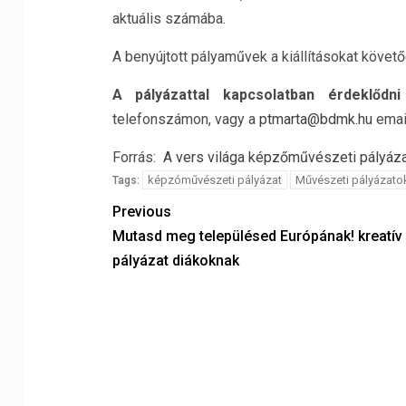
aktuális számába.
A benyújtott pályaművek a kiállításokat követ
A pályázattal kapcsolatban érdeklődni
telefonszámon, vagy a
ptmarta@bdmk.hu
emai
Forrás:
A vers világa képzőművészeti pályáz
képzóművészeti pályázat
Művészeti pályázato
Tags:
Previous
Mutasd meg településed Európának! kreatív
pályázat diákoknak