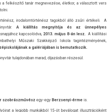
és a felkészítő tanár megnevezése, életkor, a választott vers
olni.
énész, irodalomtörténész tagokból álló zsűri értékeli. A
önyvtár.
A kiállítás megnyitója és az ünnepélyes
ésnapjához kapcsolódva,
2013.
május 8-án lesz.
A kiállítási
athelyi Műszaki Szakképző Iskola tagintézményének,
zépiskolájának a galériájában is bemutatkozik.
önyvtár tulajdonában marad, díjazásban részesül.
r szobrászművész
egy-egy
Berzsenyi-érme
is.
olyóirat a legjobb munkákból 15-öt beválogat illusztrációként