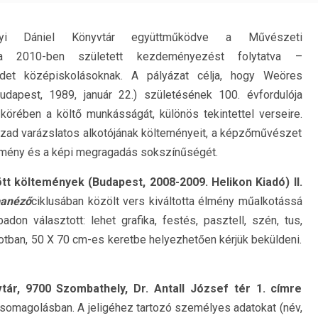
yi Dániel Könyvtár együttműködve a Művészeti
 2010-ben született kezdeményezést folytatva –
det középiskolásoknak. A pályázat célja, hogy Weöres
udapest, 1989, január 22.) születésének 100. évfordulója
örében a költő munkásságát, különös tekintettel verseire.
 század varázslatos alkotójának költeményeit, a képzőművészet
mény és a képi megragadás sokszínűségét.
t költemények (Budapest, 2008-2009. Helikon Kiadó) II.
banéző
ciklusában közölt vers kiváltotta élmény műalkotássá
don választott: lehet grafika, festés, pasztell, szén, tus,
apotban, 50 X 70 cm-es keretbe helyezhetően kérjük beküldeni.
tár, 9700 Szombathely, Dr. Antall József tér 1. címre
csomagolásban. A jeligéhez tartozó személyes adatokat (név,