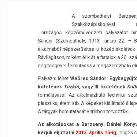
A szombathelyi Berzsen
Szakközépiskolával – a
országos képzőművészeti pályázatot hir
Sándor (Szombathely, 1913. június 22. – B
alkalmából népszerűsítse a középiskolások k
Rávilágítson, miként élik át a fiatalok a 20.
segítségével felmutassa a megszerezhető él
Pályázni lehet
Weöres Sándor: Egybegyűjtöt
kötetének
Tűzkút
, vagy III. kötetének
Kút
formálásával. Az alkalmazható technika szaba
plasztika, érem stb. A képeket kiállítható áll
A tárgyak bemutatását vitrinben tervezzük.
Az alkotásokat a Berzsenyi Dániel Könyv
kérjük eljuttatni
2013. április 15-ig
,
jeligés 